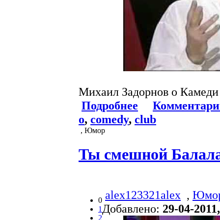
Михаил Задорнов о Камеди
Подробнее
Комментари
o
,
comedy
,
club
, Юмор
Ты смешной Балала
alex123321alex
,
Юмо
0
Добавлено:
29-04-2011,
1
2