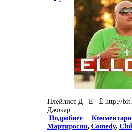
5
Плейлист Д - Е - Ё http://b
Джокер
Подробнее
Комментари
Мартиросян
,
Comedy
,
Clu