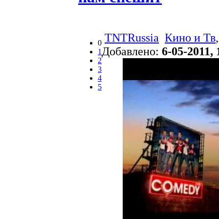
TNTRussia
Кино и Тв
0
Добавлено:
6-05-2011, 
1
2
3
4
5