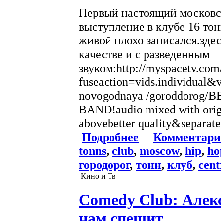
Первый настоящий москов
выступление в клубе 16 тоннп
живой плохо записался.зде
качестве и с разведенным
звуком:http://myspacetv.com
fuseaction=vids.individual
novogodnaya /goroddorog
BAND!audio mixed with origin
abovebetter quality&separate 
Подробнее
Комментари
tonns
,
club
,
moscow
,
hip
,
ho
городорог
,
тонн
,
клуб
,
cent
Кино и Тв
Comedy Club: Алекс
нам спешит