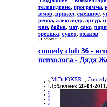
Подробнее
Комментари
телевидение
,
программа
,
юмор
,
прикол
,
смешное
,
у
ревва
,
александр
,
артур
,
п
квн
,
бабка
,
мат
,
секс
,
порн
эротика
,
супер
,
рожков
, Comedy club
comedy club 36 - ис
психолога - Дядя Ж
MrDrJOKER
,
Comedy
0
Добавлено:
28-04-2011,
1
2
3
4
5