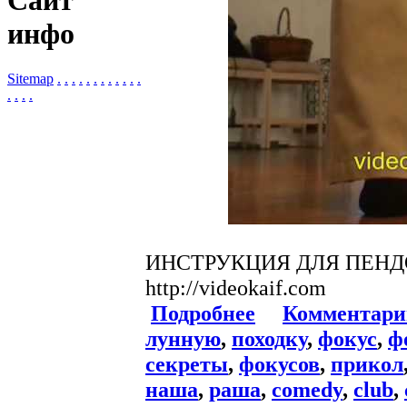
Сайт
инфо
Sitemap
.
.
.
.
.
.
.
.
.
.
.
.
.
.
.
.
ИНСТРУКЦИЯ ДЛЯ ПЕНД
http://videokaif.com
Подробнее
Комментари
лунную
,
походку
,
фокус
,
ф
секреты
,
фокусов
,
прикол
наша
,
раша
,
comedy
,
club
,