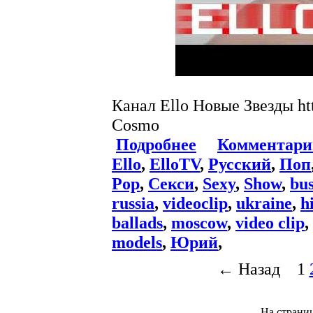
Канал Ello Новые Звезды htt
Cosmo
Подробнее
Комментари
Ello
,
ElloTV
,
Русский
,
Поп
Pop
,
Секси
,
Sexy
,
Show
,
bus
russia
,
videoclip
,
ukraine
,
h
ballads
,
moscow
,
video clip
,
models
,
Юрий
,
← Назад
1
На страни