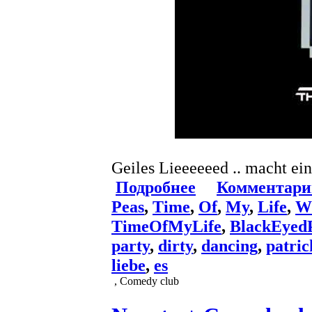
Geiles Lieeeeeed .. macht ei
Подробнее
Комментари
Peas
,
Time
,
Of
,
My
,
Life
,
Wi
TimeOfMyLife
,
BlackEyed
party
,
dirty
,
dancing
,
patric
liebe
,
es
, Comedy club