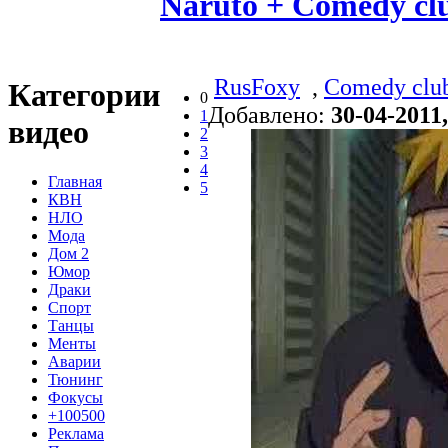
Naruto + Comedy c
RusFoxy
,
Comedy clu
Категории
0
Добавлено:
30-04-2011,
1
видео
2
3
4
Главная
5
КВН
НЛО
Мода
Дом 2
Юмор
Драки
Спорт
Танцы
Менты
Аварии
Тюнинг
Фокусы
+100500
Реклама