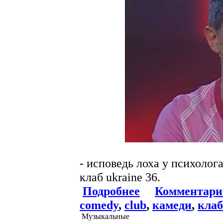
- исповедь лоха у психоло
клаб ukraine 36.
Подробнее
Комментари
comedy
,
club
,
камеди
,
клаб
Музыкальные