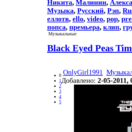
Никита
,
Малинин
,
Алекс
Музыка
,
Русский
,
Рэп
,
Ru
еллотв
,
ello
,
video
,
pop
,
pre
попса
,
премьера
,
клип
,
гр
Музыкальные
Black Eyed Peas Tim
OnlyGirl1991
Музыка
0
Добавлено:
2-05-2011, 
1
2
3
4
5