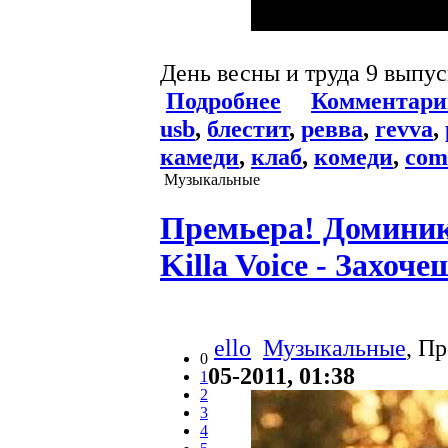
День весны и труда 9 выпу
Подробнее
Комментари
usb
,
блестит
,
ревва
,
revva
,
камеди
,
клаб
,
комеди
,
com
Музыкальные
Премьера! Доминик
Killa Voice - Захоче
ello
Музыкальные
, П
0
05-2011, 01:38
1
2
3
4