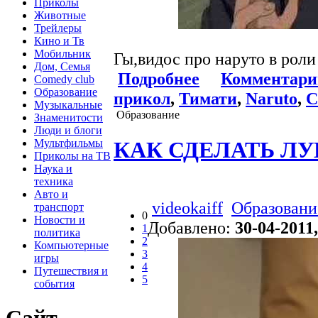
Приколы
Животные
Трейлеры
Кино и Тв
Мобильник
Гы,видос про наруто в роли
Дом, Семья
Подробнее
Комментари
Comedy club
Образование
прикол
,
Тимати
,
Naruto
,
C
Музыкальные
Образование
Знаменитости
Люди и блоги
КАК СДЕЛАТЬ Л
Мультфильмы
Приколы на ТВ
Наука и
техника
Авто и
videokaiff
Образовани
транспорт
0
Новости и
Добавлено:
30-04-2011,
1
политика
2
Компьютерные
3
игры
4
Путешествия и
5
события