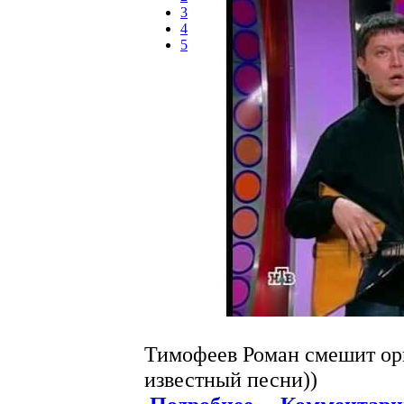
3
4
5
Тимофеев Роман смешит ор
известный песни))