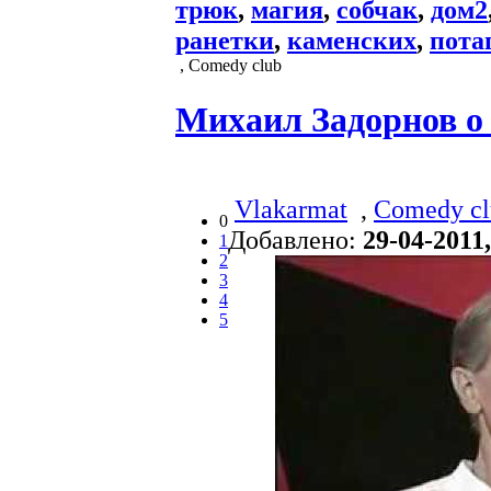
трюк
,
магия
,
собчак
,
дом2
ранетки
,
каменских
,
пота
, Comedy club
Михаил Задорнов о
Vlakarmat
,
Comedy cl
0
Добавлено:
29-04-2011,
1
2
3
4
5