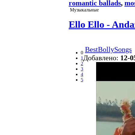
romantic ballads
,
mo
Музыкальные
Ello Ello - And
BestBollySongs
0
Добавлено:
12-0
1
2
3
4
5