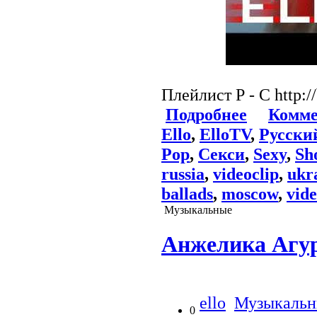
Плейлист Р - С http:/
Подробнее
Комме
Ello
,
ElloTV
,
Русски
Pop
,
Секси
,
Sexy
,
Sh
russia
,
videoclip
,
ukr
ballads
,
moscow
,
vide
Музыкальные
Анжелика Агур
ello
Музыкальн
0