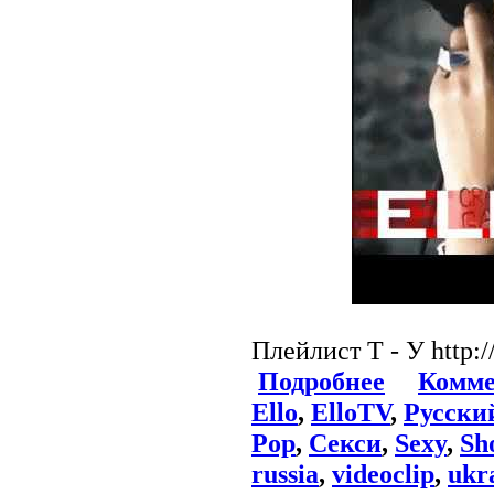
Плейлист Т - У http:/
Подробнее
Комме
Ello
,
ElloTV
,
Русски
Pop
,
Секси
,
Sexy
,
Sh
russia
,
videoclip
,
ukr