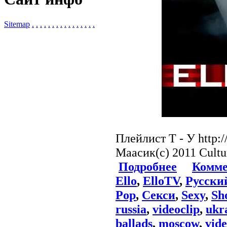
Sitemap
.
.
.
.
.
.
.
.
.
.
.
.
.
.
.
.
Плейлист Т - У http:
Маасик(c) 2011 Cultu
Подробнее
Комме
Ello
,
ElloTV
,
Русски
Pop
,
Секси
,
Sexy
,
Sh
russia
,
videoclip
,
ukr
ballads
,
moscow
,
vide