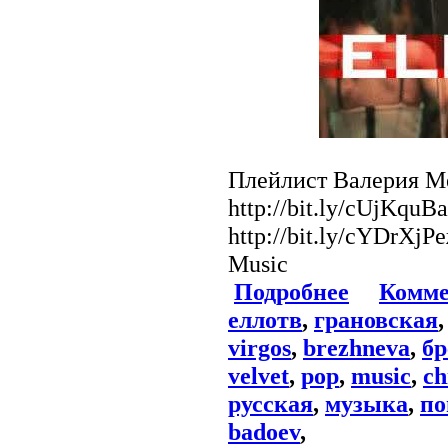
Плейлист Валерия Ме
http://bit.ly/cUjKqu
http://bit.ly/cYDrXjР
Music
Подробнее
Комме
еллотв
,
грановская
virgos
,
brezhneva
,
бр
velvet
,
pop
,
music
,
ch
русская
,
музыка
,
по
badoev
,