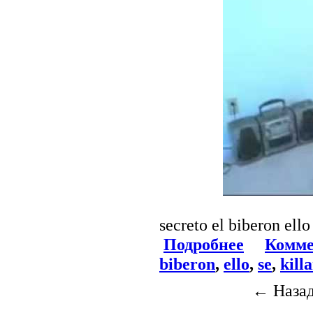
secreto el biberon ello
Подробнее
Комме
biberon
,
ello
,
se
,
kill
← Наза