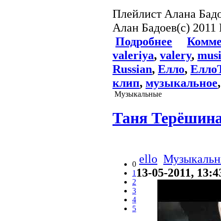
Плейлист Алана Бадое
Алан Бадоев(c) 2011
Подробнее
Комме
valeriya
,
valery
,
musi
Russian
,
Елло
,
Елло
клип
,
музыкальное
Музыкальные
Таня Терёшина
ello
Музыкальн
0
13-05-2011, 13:4
1
2
3
4
5