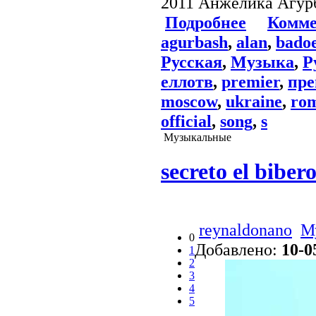
2011 Анжелика Агу
Подробнее
Комме
agurbash
,
alan
,
bado
Русская
,
Музыка
,
Р
еллотв
,
premier
,
пре
moscow
,
ukraine
,
rom
official
,
song
,
s
Музыкальные
secreto el bibero
reynaldonano
М
0
Добавлено:
10-0
1
2
3
4
5