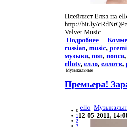
Плейлист Елка на ello
http://bit.ly/cRdNrQ
Velvet Music
Подробнее
Комме
russian
,
music
,
premi
музыка
,
поп
,
попса
ellotv
,
елло
,
еллотв
,
Музыкальные
Премьера! Зар
ello
Музыкальн
0
12-05-2011, 14:0
1
2
3