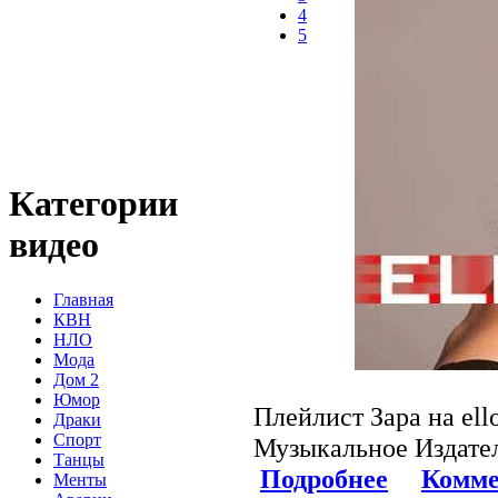
4
5
Категории
видео
Главная
КВН
НЛО
Мода
Дом 2
Юмор
Плейлист Зара на ello
Драки
Спорт
Музыкальное Издате
Танцы
Подробнее
Комме
Менты