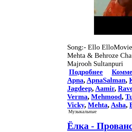
Song:- Ello ElloMovi
Mehta & Behroze Chatt
Majrooh Sultanpuri
Подробнее
Комме
Apna
,
ApnaSalman
,
Jagdeep
,
Aamir
,
Rav
Verma
,
Mehmood
,
T
Vicky
,
Mehta
,
Asha
,
Музыкальные
Ёлка - Прован