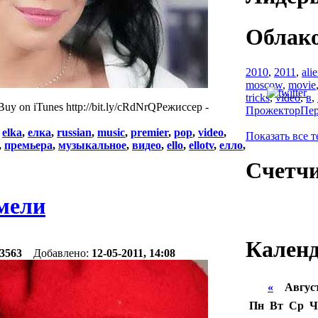
Облако
2010
,
2011
,
ali
moscow
,
movie
tricks
,
video
,
в
,
kBuy on iTunes http://bit.ly/cRdNrQРежиссер -
ПрожекторПе
:
elka
,
елка
,
russian
,
music
,
premier
,
pop
,
video
,
Показать все т
,
премьера
,
музыкальное
,
видео
,
ello
,
ellotv
,
елло
,
Счетч
мели
Кален
3563
Добавлено:
12-05-2011, 14:08
«
Август
Пн
Вт
Ср
Ч