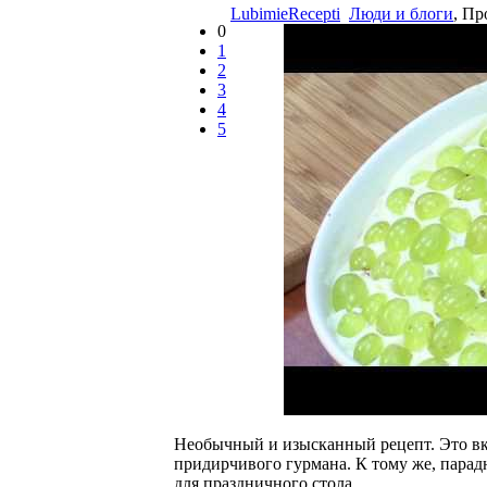
LubimieRecepti
Люди и блоги
, Пр
0
1
2
3
4
5
Необычный и изысканный рецепт. Это вк
придирчивого гурмана. К тому же, парад
для праздничного стола.