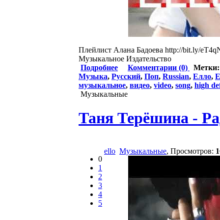
Плейлист Алана Бадоева http://bit.ly/eT4
Музыкальное Издательство
Подробнее
Комментарии (0)
Метки
Музыка
,
Русский
,
Поп
,
Russian
,
Елло
,
Е
музыкальное
,
видео
,
video
,
song
,
high de
Музыкальные
Таня Терёшина - Ра
ello
Музыкальные
, Просмотров:
1
0
1
2
3
4
5