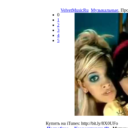
VelvetMusicRu
Музыкальные
, Пр
0
1
2
3
4
5
Купить на iTunes: http://bit.ly/8X0UFo