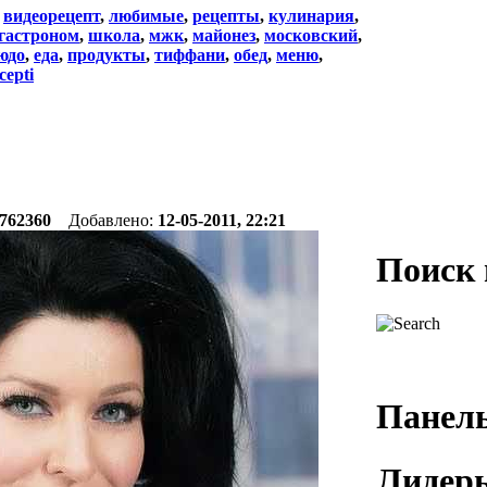
:
видеорецепт
,
любимые
,
рецепты
,
кулинария
,
гастроном
,
школа
,
мжк
,
майонез
,
московский
,
юдо
,
еда
,
продукты
,
тиффани
,
обед
,
меню
,
cepti
762360
Добавлено:
12-05-2011, 22:21
Поиск 
Панель
Лидеры