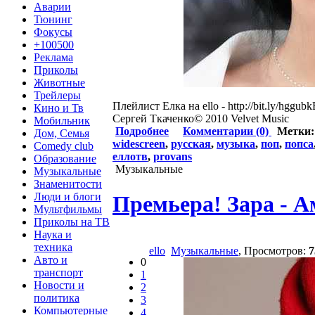
Аварии
Тюнинг
Фокусы
+100500
Реклама
Приколы
Животные
Трейлеры
Плейлист Елка на ello - http://bit.ly/hggub
Кино и Тв
Сергей Ткаченко© 2010 Velvet Music
Мобильник
Подробнее
Комментарии (0)
Метки
Дом, Семья
widescreen
,
русская
,
музыка
,
поп
,
попса
Comedy club
еллотв
,
provans
Образование
Музыкальные
Музыкальные
Знаменитости
Люди и блоги
Премьера! Зара - А
Мультфильмы
Приколы на ТВ
Наука и
техника
ello
Музыкальные
, Просмотров:
7
Авто и
0
транспорт
1
Новости и
2
политика
3
Компьютерные
4