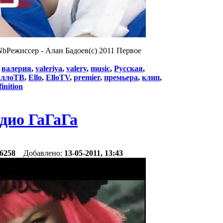
qNbРежиссер - Алан Бадоев(c) 2011 Первое
:
валерия
,
valeriya
,
valery
,
music
,
Русская
,
ллоТВ
,
Ello
,
ElloTV
,
premier
,
премьера
,
клип
,
finition
дио ГаГаГа
6258
Добавлено:
13-05-2011, 13:43