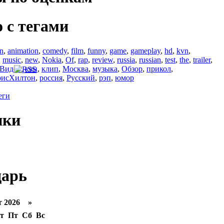
 с тегами
en
,
animation
,
comedy
,
film
,
funny
,
game
,
gameplay
,
hd
,
kvn
,
,
music
,
new
,
Nokia
,
Of
,
rap
,
review
,
russia
,
russian
,
test
,
the
,
trailer
,
Видео
,
квн
,
клип
,
Москва
,
музыка
,
Обзор
,
прикол
,
рисХилтон
,
россия
,
Русский
,
рэп
,
юмор
еги
ики
дарь
 2026 »
т
Пт
Сб
Вс