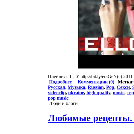
Плейлист Т - У http://bit.ly/eraGeN(c) 2011
Подробнее
Комментарии (0)
Метки
Русская
,
Музыка
,
Russian
,
Pop
,
Секси
,
videoclip
,
ukraine
,
high quality
,
music
,
те
pop music
Люди и блоги
Любимые рецепты.