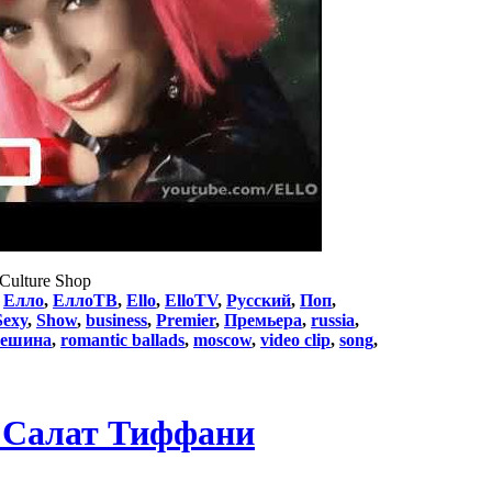
 Culture Shop
:
Елло
,
ЕллоТВ
,
Ello
,
ElloTV
,
Русский
,
Поп
,
Sexy
,
Show
,
business
,
Premier
,
Премьера
,
russia
,
решина
,
romantic ballads
,
moscow
,
video clip
,
song
,
 Салат Тиффани