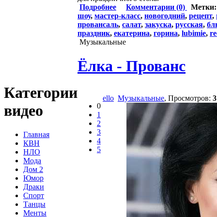
Подробнее
Комментарии (0)
Метки
шоу
,
мастер-класс
,
новогодний
,
рецепт
,
провансаль
,
салат
,
закуска
,
русская
,
бл
праздник
,
екатерина
,
горина
,
lubimie
,
re
Музыкальные
Ёлка - Прованс
Категории
ello
Музыкальные
, Просмотров:
3
0
видео
1
2
3
Главная
4
КВН
5
НЛО
Мода
Дом 2
Юмор
Драки
Спорт
Танцы
Менты