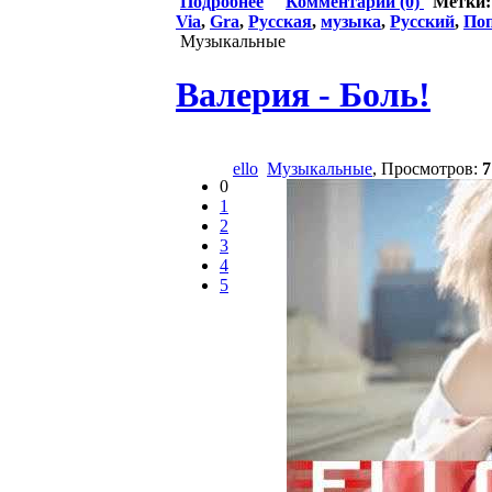
Подробнее
Комментарии (0)
Метки
Via
,
Gra
,
Русская
,
музыка
,
Русский
,
По
Музыкальные
Валерия - Боль!
ello
Музыкальные
, Просмотров:
7
0
1
2
3
4
5