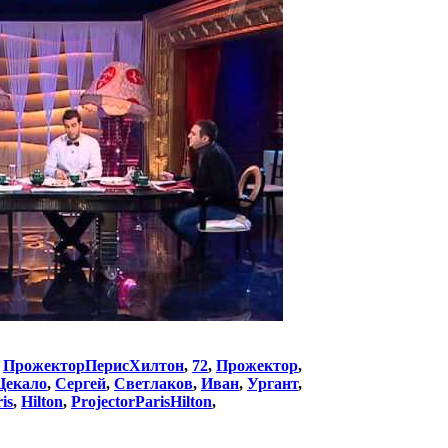
:
ПрожекторПерисХилтон
,
72
,
Прожектор
,
Цекало
,
Сергей
,
Светлаков
,
Иван
,
Ургант
,
is
,
Hilton
,
ProjectorParisHilton
,