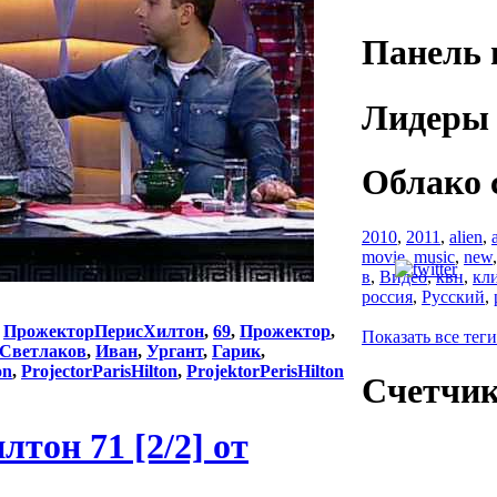
Панель 
Лидеры 
Облако 
2010
,
2011
,
alien
,
movie
,
music
,
new
в
,
Видео
,
квн
,
кл
россия
,
Русский
,
:
ПрожекторПерисХилтон
,
69
,
Прожектор
,
Показать все теги
Светлаков
,
Иван
,
Ургант
,
Гарик
,
on
,
ProjectorParisHilton
,
ProjektorPerisHilton
Счетчи
он 71 [2/2] от