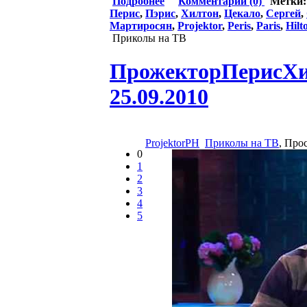
Подробнее
Комментарии (0)
Метки
Перис
,
Пэрис
,
Хилтон
,
Цекало
,
Сергей
,
Мартиросян
,
Projektor
,
Peris
,
Paris
,
Hilt
Приколы на ТВ
ПрожекторПерисХилт
25.09.2010
ProjektorPH
Приколы на ТВ
, Про
0
1
2
3
4
5