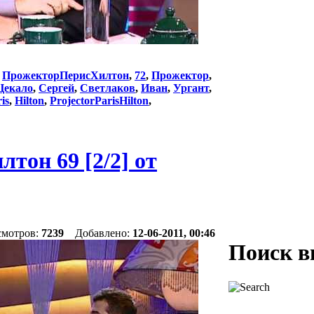
:
ПрожекторПерисХилтон
,
72
,
Прожектор
,
Цекало
,
Сергей
,
Светлаков
,
Иван
,
Ургант
,
is
,
Hilton
,
ProjectorParisHilton
,
он 69 [2/2] от
смотров:
7239
Добавлено:
12-06-2011, 00:46
Поиск в