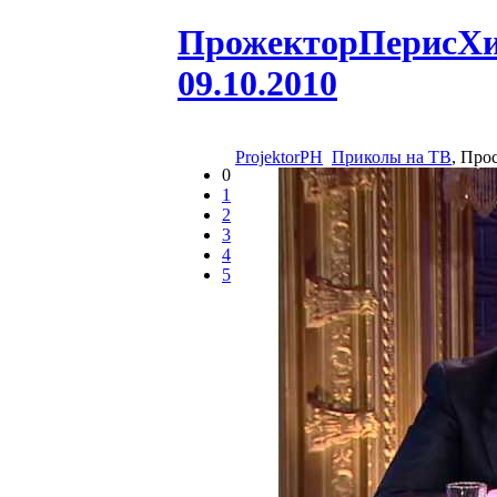
ПрожекторПерисХилт
09.10.2010
ProjektorPH
Приколы на ТВ
, Про
0
1
2
3
4
5