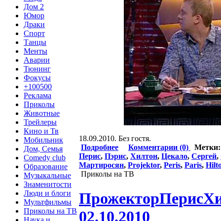
Дом 2
Юмор
Драки
Спорт
Танцы
Менты
Аварии
Тюнинг
Фокусы
+100500
Реклама
Приколы
Животные
Трейлеры
Кино и Тв
18.09.2010. Без гостя.
Мобильник
Подробнее
Комментарии (0)
Метки
Дом, Семья
Перис
,
Пэрис
,
Хилтон
,
Цекало
,
Сергей
,
Comedy club
Мартиросян
,
Projektor
,
Peris
,
Paris
,
Hilt
Образование
Приколы на ТВ
Музыкальные
Знаменитости
Люди и блоги
ПрожекторПерисХилт
Мультфильмы
Приколы на ТВ
02.10.2010
Наука и