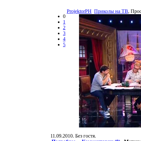
ProjektorPH
Приколы на ТВ
, Про
0
1
2
3
4
5
11.09.2010. Без гостя.