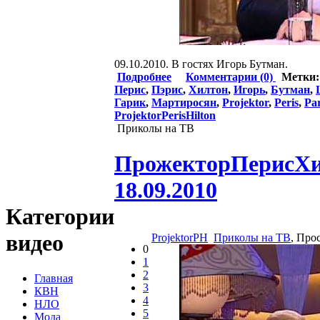
09.10.2010. В гостях Игорь Бутман.
Подробнее
Комментарии (0)
Метки
Перис
,
Пэрис
,
Хилтон
,
Игорь
,
Бутман
,
Гарик
,
Мартиросян
,
Projektor
,
Peris
,
Par
ProjektorPerisHilton
Приколы на ТВ
ПрожекторПерисХилт
18.09.2010
Категории
видео
ProjektorPH
Приколы на ТВ
, Про
0
1
2
Главная
3
КВН
4
НЛО
5
Мода