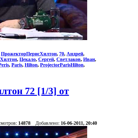
:
ПрожекторПерисХилтон
,
70
,
Андрей
,
Хилтон
,
Цекало
,
Сергей
,
Светлаков
,
Иван
,
Peris
,
Paris
,
Hilton
,
ProjectorParisHilton
,
он 72 [1/3] от
смотров:
14878
Добавлено:
16-06-2011, 20:40