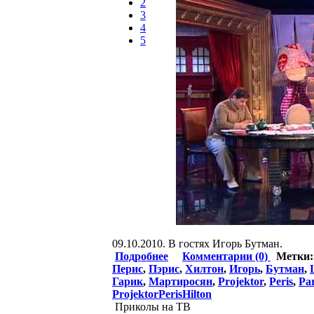
2
3
4
5
09.10.2010. В гостях Игорь Бутман.
Подробнее
Комментарии (0)
Метки
Перис
,
Пэрис
,
Хилтон
,
Игорь
,
Бутман
,
Гарик
,
Мартиросян
,
Projektor
,
Peris
,
Par
ProjektorPerisHilton
Приколы на ТВ