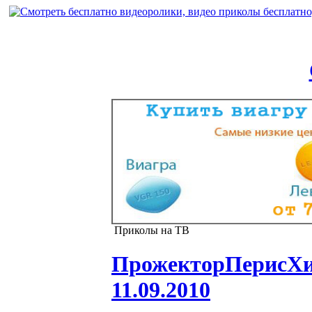
Приколы на ТВ
ПрожекторПерисХилт
11.09.2010