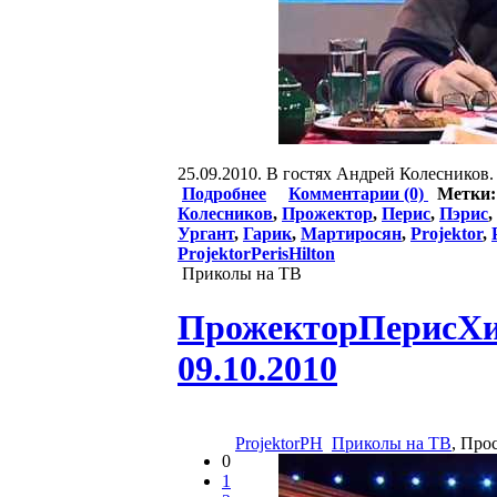
25.09.2010. В гостях Андрей Колесников.
Подробнее
Комментарии (0)
Метки
Колесников
,
Прожектор
,
Перис
,
Пэрис
,
Ургант
,
Гарик
,
Мартиросян
,
Projektor
,
ProjektorPerisHilton
Приколы на ТВ
ПрожекторПерисХилт
09.10.2010
ProjektorPH
Приколы на ТВ
, Про
0
1