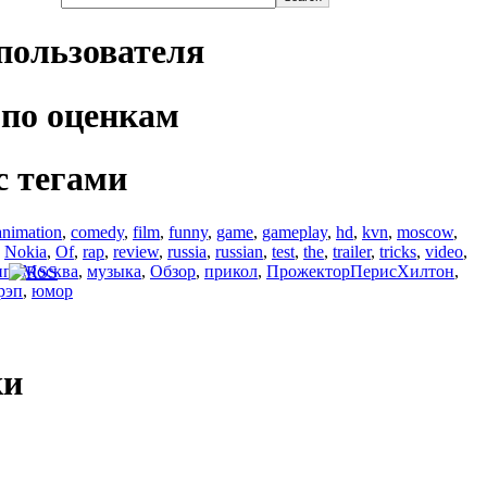
пользователя
по оценкам
с тегами
animation
,
comedy
,
film
,
funny
,
game
,
gameplay
,
hd
,
kvn
,
moscow
,
,
Nokia
,
Of
,
rap
,
review
,
russia
,
russian
,
test
,
the
,
trailer
,
tricks
,
video
,
ип
,
Москва
,
музыка
,
Обзор
,
прикол
,
ПрожекторПерисХилтон
,
рэп
,
юмор
ки