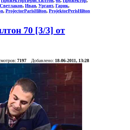
:
ПрожекторПерисХилтон
,
68
,
Прожектор
,
Светлаков
,
Иван
,
Ургант
,
Гарик
,
on
,
ProjectorParisHilton
,
ProjektorPerisHilton
он 70 [3/3] от
смотров:
7197
Добавлено:
18-06-2011, 13:28