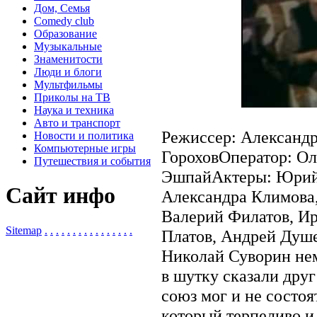
Дом, Семья
Comedy club
Образование
Музыкальные
Знаменитости
Люди и блоги
Мультфильмы
Приколы на ТВ
Наука и техника
Авто и транспорт
Режиссер: Александ
Новости и политика
Компьютерные игры
ГороховОператор: О
Путешествия и события
ЭшпайАктеры: Юрий 
Сайт инфо
Александра Климова,
Валерий Филатов, Ир
Sitemap
.
.
.
.
.
.
.
.
.
.
.
.
.
.
.
.
Платов, Андрей Душе
Николай Суворин нем
в шутку сказали дру
союз мог и не состоя
который терпеливо и 