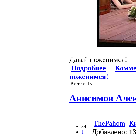
Давай поженимся!
Подробнее
Комме
поженимся!
Кино и Тв
Анисимов Алек
ThePahom
К
34
Добавлено:
13
1