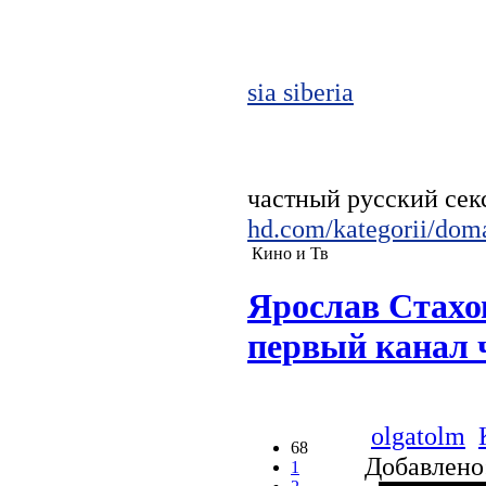
sia siberia
частный русский се
hd.com/kategorii/doma
Кино и Тв
Ярослав Стахо
первый канал 
olgatolm
68
Добавлено
1