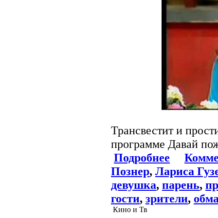
Трансвестит и прост
программе Давай по
Подробнее
Комме
Познер
,
Лариса Гуз
девушка
,
парень
,
пр
гости
,
зрители
,
обм
Кино и Тв