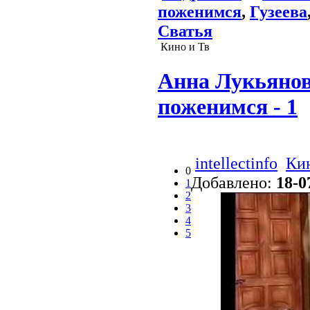
поженимся
,
Гузеева
Сватья
Кино и Тв
Анна Лукьянов
поженимся - 1
intellectinfo
Кин
0
Добавлено:
18-0
1
2
3
4
5