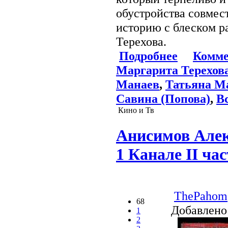
обустройства совмес
историю с блеском р
Терехова.
Подробнее
Комме
Маргарита Терехов
Манаев
,
Татьяна М
Савина (Попова)
,
В
Кино и Тв
Анисимов Алек
1 Канале II ча
ThePahom
68
Добавлено
1
2