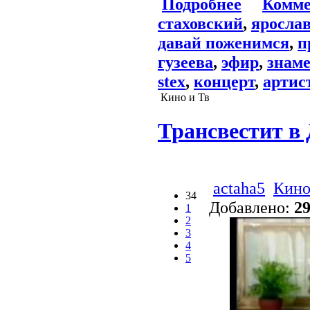
Подробнее
Комме
стаховский
,
яросла
давай поженимся
,
п
гузеева
,
эфир
,
знам
stex
,
концерт
,
артис
Кино и Тв
Трансвестит в
actaha5
Кино
34
Добавлено:
29
1
2
3
4
5