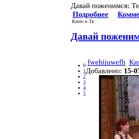
Давай поженимся: Ти
Подробнее
Комме
Кино и Тв
Давай поженимс
fwehiiuwefh
Ки
0
Добавлено:
15-0
1
2
3
4
5