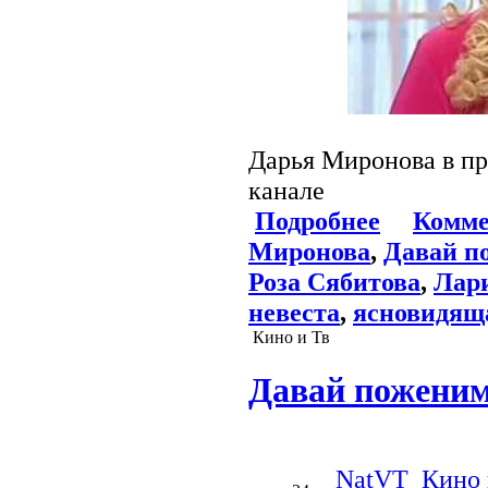
Дарья Миронова в п
канале
Подробнее
Комме
Миронова
,
Давай п
Роза Сябитова
,
Лари
невеста
,
ясновидящ
Кино и Тв
Давай поженимс
NatVT
Кино 