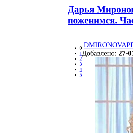
Дарья Миронов
поженимся. Ча
DMIRONOVAP
0
Добавлено:
27-0
1
2
3
4
5