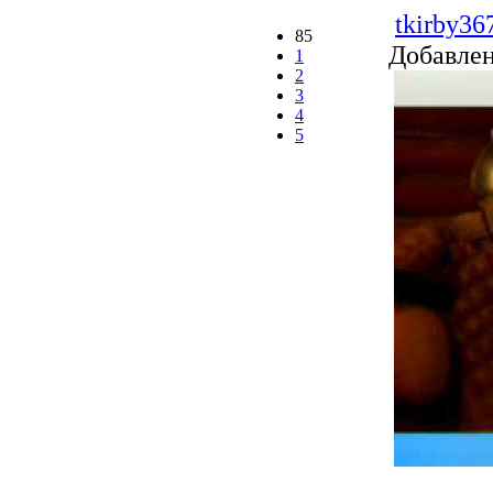
tkirby36
85
Добавле
1
2
3
4
5