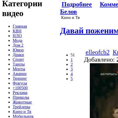
Категории
Подробнее
Комме
Белов
видео
Кино и Тв
Главная
Давай поженимс
КВН
НЛО
Мода
Дом 2
Юмор
elleofcb2
К
Драки
51
Добавлено:
Спорт
1
Танцы
2
Менты
3
Аварии
4
Тюнинг
5
Фокусы
+100500
Реклама
Приколы
Животные
Трейлеры
Кино и Тв
Мобильник