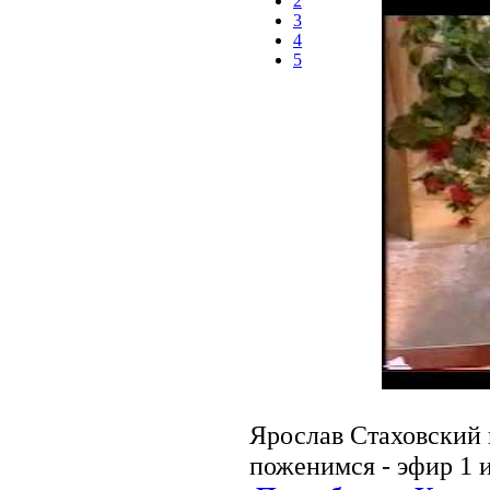
2
3
4
5
Ярослав Стаховский 
поженимся - эфир 1 