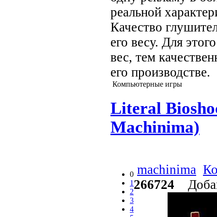
реальной характер
Качество глушител
его весу. Для этог
вес, тем качествен
его производстве.
Компьютерные игры
Literal Biosho
Machinima)
machinima
Ко
0
266724
Добав
1
2
3
4