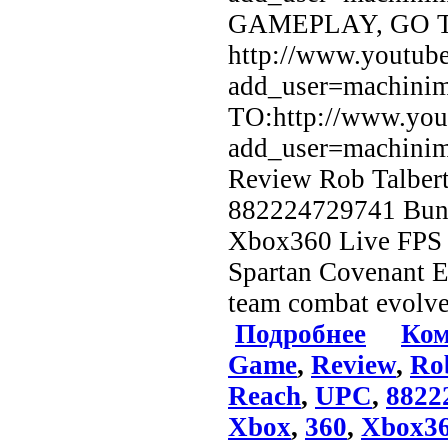
GAMEPLAY, GO 
http://www.youtube
add_user=machin
TO:http://www.yout
add_user=machini
Review Rob Talbert
882224729741 Bung
Xbox360 Live FPS Fi
Spartan Covenant E
team combat evolve
Подробнее
Ком
Game
,
Review
,
Ro
Reach
,
UPC
,
8822
Xbox
,
360
,
Xbox3