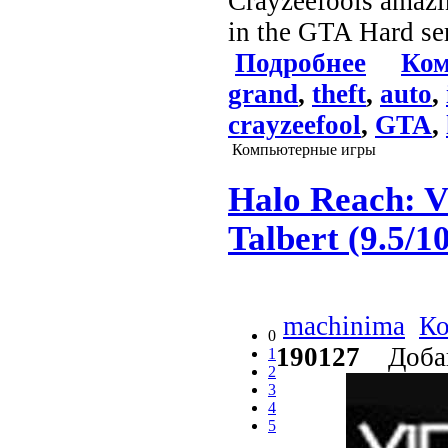
Crayzeefools amazin
in the GTA Hard ser
Подробнее
Ком
grand
,
theft
,
auto
,
crayzeefool
,
GTA
,
Компьютерные игры
Halo Reach: 
Talbert (9.5/1
machinima
Ко
0
190127
Добав
1
2
3
4
5