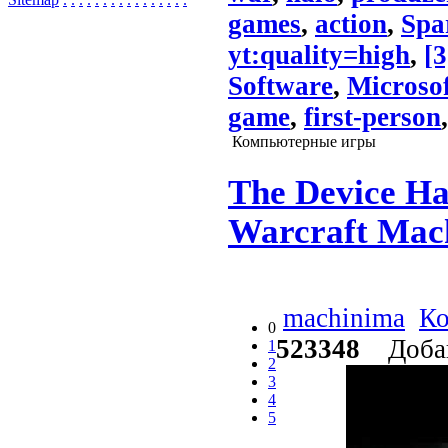
games
,
action
,
Spa
yt:quality=high
,
[3
Software
,
Microso
game
,
first-person
Компьютерные игры
The Device Ha
Warcraft Mac
machinima
Ко
0
523348
Добав
1
2
3
4
5