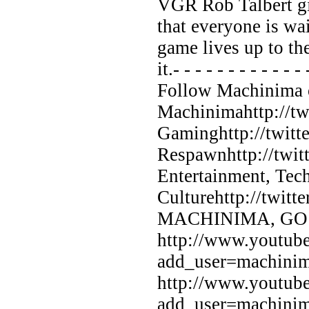
VGR Rob Talbert gi
that everyone is wai
game lives up to th
it.- - - - - - - - - - - - 
Follow Machinima o
Machinimahttp://t
Gaminghttp://twit
Respawnhttp://twi
Entertainment, Tec
Culturehttp://twi
MACHINIMA, GO
http://www.youtube
add_user=machi
http://www.youtube
add_user=machin