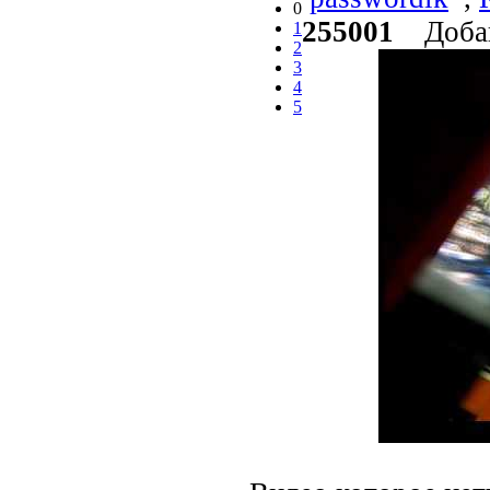
0
255001
Добав
1
2
3
4
5