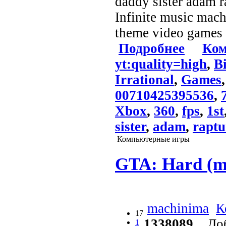
daddy sister adam 
Infinite music mach
theme video games
Подробнее
Ком
yt:quality=high
,
B
Irrational
,
Games
00710425395536
,
Xbox
,
360
,
fps
,
1st
sister
,
adam
,
raptu
Компьютерные игры
GTA: Hard (m
machinima
К
17
1338089
Доб
1