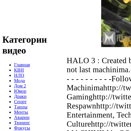
Категории
видео
HALO 3 : Created b
Главная
not last machinima.- - -
КВН
НЛО
- - - - - - - - - -F
Мода
Дом 2
Machinimahttp://t
Юмор
Gaminghttp://twit
Драки
Спорт
Respawnhttp://twi
Танцы
Менты
Entertainment, Tec
Аварии
Culturehttp://twi
Тюнинг
Фокусы