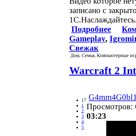
Видео которое нет
записано с закрыт
1С.Наслаждайтесь.
Подробнее
Ком
Gameplay
,
Igromi
Свежак
Дом, Семья, Компьютерные иг
Warcraft 2 In
G4mm4G0bl
17
Просмотров:
1
2
03:23
3
4
5