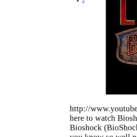
5
http://www.youtu
here to watch Biosh
Bioshock (BioShoc
you know so well n