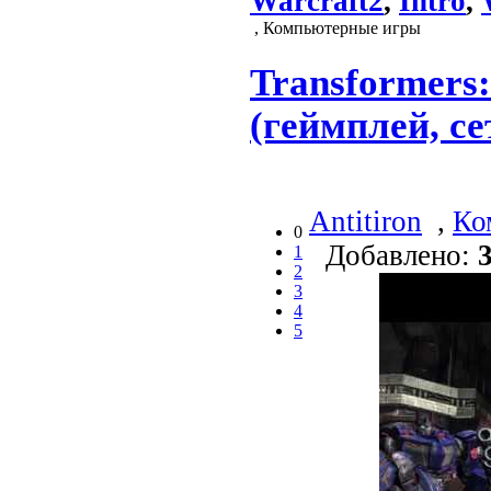
Warcraft2
,
Intro
,
, Компьютерные игры
Transformers:
(геймплей, с
Antitiron
,
Ко
0
Добавлено:
1
2
3
4
5