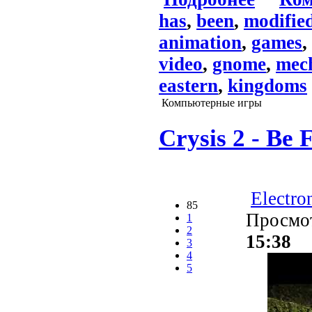
has
,
been
,
modifie
animation
,
games
,
video
,
gnome
,
mech
eastern
,
kingdoms
Компьютерные игры
Crysis 2 - Be F
Electro
85
Просмо
1
2
15:38
3
4
5