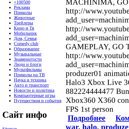
MACHINIMA, GO
+100500
Реклама
http://www.youtube
Приколы
Животные
add_user=machi
Трейлеры
http://www.youtube
Кино и Тв
Мобильник
add_user=machin
Дом, Семья
Comedy club
GAMEPLAY, GO 
Образование
http://www.youtube
Музыкальные
Знаменитости
add_user=machinim
Люди и блоги
Мультфильмы
produzer01 animati
Приколы на ТВ
Наука и техника
Halo3 Xbox Live 36
Авто и транспорт
882224444477 Bung
Новости и политика
Компьютерные игры
Xbox360 X360 conso
Путешествия и события
FPS 1st person
Сайт инфо
Подробнее
Ком
war
,
halo
,
produze
Sitemap
.
.
.
.
.
.
.
.
.
.
.
.
.
.
.
.