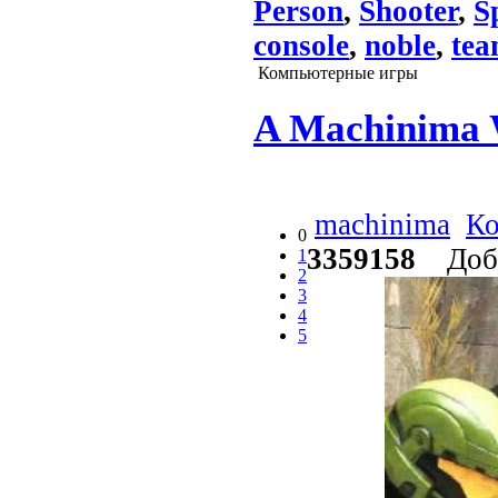
Person
,
Shooter
,
S
console
,
noble
,
te
Компьютерные игры
A Machinima 
machinima
Ко
0
3359158
Доба
1
2
3
4
5