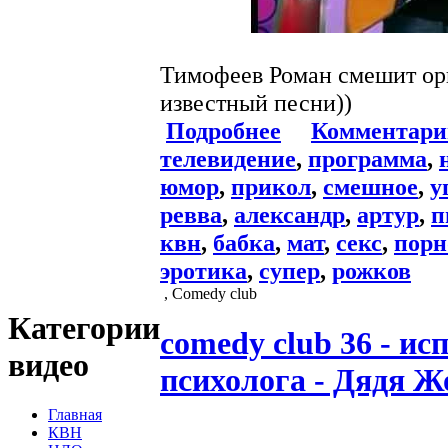
Тимофеев Роман смешит ор
известный песни))
Подробнее
Комментари
телевидение
,
программа
,
юмор
,
прикол
,
смешное
,
у
ревва
,
александр
,
артур
,
п
квн
,
бабка
,
мат
,
секс
,
порн
эротика
,
супер
,
рожков
, Comedy club
Категории
comedy club 36 - ис
видео
психолога - Дядя Ж
Главная
КВН