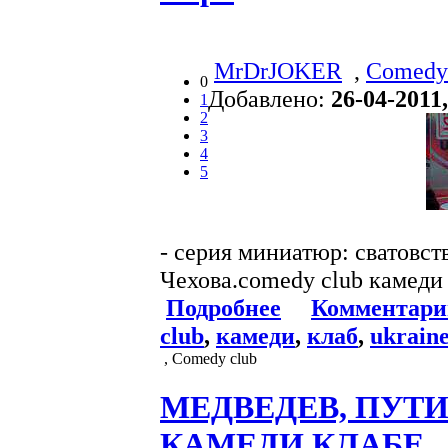
MrDrJOKER
,
Comedy
0
Добавлено:
26-04-2011,
1
2
3
4
5
- серия миниатюр: сватовст
Чехова.comedy club камеди 
Подробнее
Комментари
club
,
камеди
,
клаб
,
ukrain
, Comedy club
МЕДВЕДЕВ, ПУТИ
КАМЕДИ КЛАБЕ