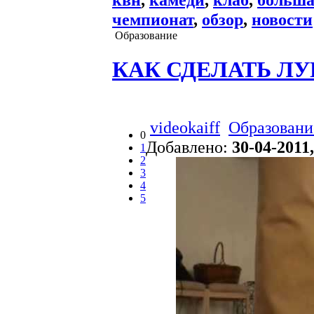
чемпионат
,
обзор
,
новости
Образование
КАК СДЕЛАТЬ Л
videokaiff
Образовани
0
Добавлено:
30-04-2011,
1
2
3
4
5