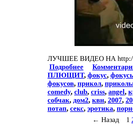
ЛУЧШЕЕ ВИДЕО НА http://
Подробнее
Комментари
ПЛЮЩИТ
,
фокус
,
фокус
фокусов
,
прикол
,
прикол
comedy
,
club
,
criss
,
angel
,
к
собчак
,
дом2
,
квн
,
2007
,
20
потап
,
секс
,
эротика
,
порн
← Назад
1