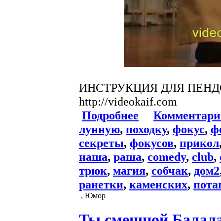
ИНСТРУКЦИЯ ДЛЯ ПЕНД
http://videokaif.com
Подробнее
Комментари
лунную
,
походку
,
фокус
,
ф
секреты
,
фокусов
,
прикол
наша
,
раша
,
comedy
,
club
,
трюк
,
магия
,
собчак
,
дом2
ранетки
,
каменских
,
пота
, Юмор
Ты смешной Балала