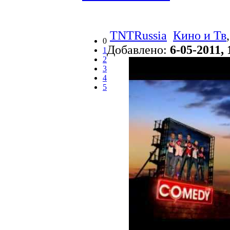
TNTRussia
Кино и Тв
0
Добавлено:
6-05-2011, 
1
2
3
4
5