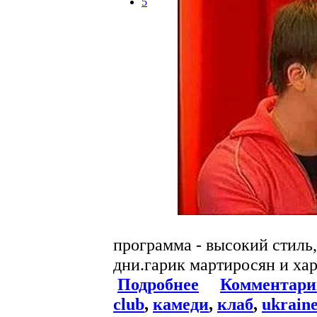
5
программа - высокий стиль
дни.гарик мартиросян и хар
Подробнее
Комментари
club
,
камеди
,
клаб
,
ukrain