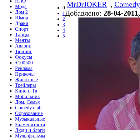
НЛО
MrDrJOKER
,
Comedy
Мода
0
Добавлено:
28-04-2011,
Дом 2
1
Юмор
2
Драки
3
Спорт
4
Танцы
5
Менты
Аварии
Тюнинг
Фокусы
+100500
Реклама
Приколы
Животные
Трейлеры
Кино и Тв
Мобильник
Дом, Семья
Comedy club
Образование
Музыкальные
Знаменитости
Люди и блоги
Мультфильмы