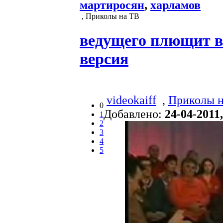
мартиросян
,
харламов
, Приколы на ТВ
ведущего плющит в
версия
videokaiff
,
Приколы 
0
Добавлено:
24-04-2011,
1
2
3
4
5