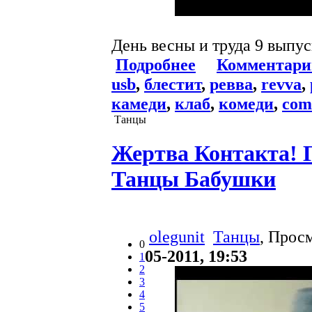
День весны и труда 9 выпу
Подробнее
Комментари
usb
,
блестит
,
ревва
,
revva
,
камеди
,
клаб
,
комеди
,
com
Танцы
Жертва Контакта! 
Танцы Бабушки
olegunit
Танцы
, Прос
0
05-2011, 19:53
1
2
3
4
5