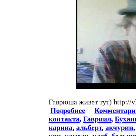
Гаврюша живет тут) http://v
Подробнее
Комментари
контакта
,
Гавриил
,
Бухан
карина
,
альберт
,
акчурин
квн
,
камеди
,
клаб
,
больш