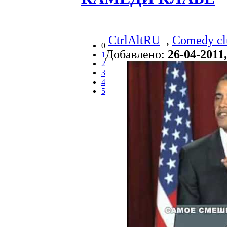
CtrlAltRU
,
Comedy cl
0
Добавлено:
26-04-2011,
1
2
3
4
5