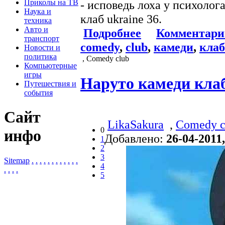
Приколы на ТВ
- исповедь лоха у психоло
Наука и
клаб ukraine 36.
техника
Авто и
Подробнее
Комментари
транспорт
comedy
,
club
,
камеди
,
клаб
Новости и
политика
, Comedy club
Компьютерные
игры
Наруто камеди кла
Путешествия и
события
Сайт
LikaSakura
,
Comedy c
0
инфо
Добавлено:
26-04-2011,
1
2
3
Sitemap
.
.
.
.
.
.
.
.
.
.
.
.
4
.
.
.
.
5