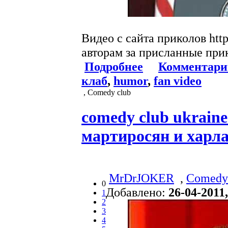
Видео с сайта приколов http:
авторам за присланные при
Подробнее
Комментари
клаб
,
humor
,
fan video
, Comedy club
comedy club ukraine
мартиросян и харл
MrDrJOKER
,
Comedy
0
Добавлено:
26-04-2011,
1
2
3
4