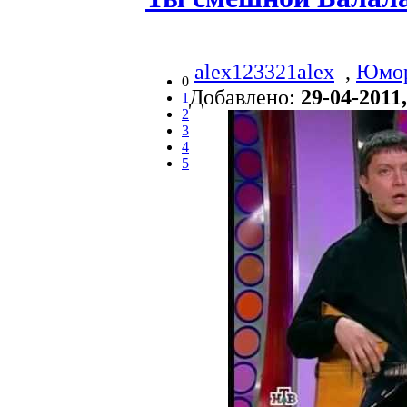
alex123321alex
,
Юмо
0
Добавлено:
29-04-2011,
1
2
3
4
5