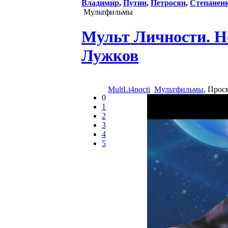
Владимир
,
Путин
,
Петросян
,
Степанен
Мультфильмы
Мульт Личности. Н
Лужков
MultLi4nocti
Мультфильмы
, Прос
0
1
2
3
4
5