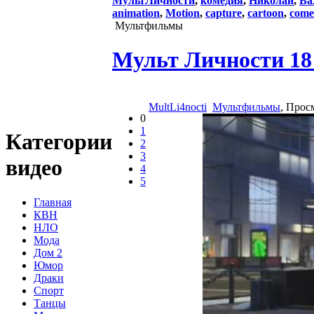
МультЛичности
,
комедия
,
Николай
,
Ва
animation
,
Motion
,
capture
,
cartoon
,
come
Мультфильмы
Мульт Личности 18 
MultLi4nocti
Мультфильмы
, Прос
0
1
Категории
2
3
видео
4
5
Главная
КВН
НЛО
Мода
Дом 2
Юмор
Драки
Спорт
Танцы