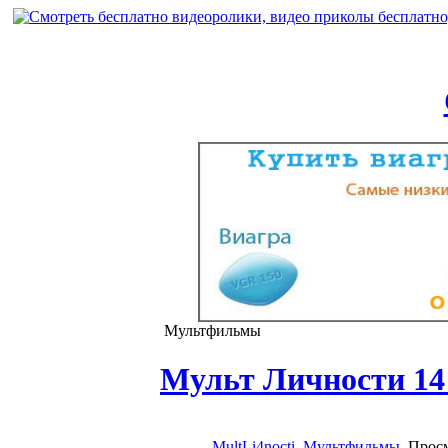
Мультфильмы
Мульт Личности 14 
MultLi4nocti
Мультфильмы
, Прос