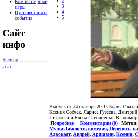
2
Компьютерные
3
игры
4
Путешествия и
5
события
Сайт
инфо
Sitemap
.
.
.
.
.
.
.
.
.
.
.
.
.
.
.
.
Выпуск от 24 октября 2010. Борис Грызл
Ксения Собчак, Лариса Гузеева, Дмитри
Петросян и Елена Степаненко, Владимир
Подробнее
Комментарии (0)
Метки
МультЛичности
,
комедия
,
Перепись
,
на
Адвокаат
,
Андрей
,
Аршавин
,
Ксения
,
С