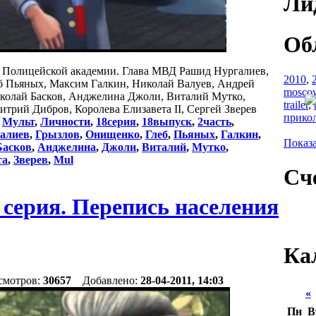
Ли
Об
яд Полицейской академии. Глава МВД Рашид Нургалиев,
2010
,
б Пьяных, Максим Галкин, Николай Валуев, Андрей
mosco
колай Басков, Анджелинa Джоли, Виталий Мутко,
trailer
,
итрий Дибров, Королева Елизавета II, Сергей Зверев
прико
:
Мульт
,
Личности
,
18серия
,
18выпуск
,
2часть
,
алиев
,
Грызлов
,
Онищенко
,
Глеб
,
Пьяных
,
Галкин
,
Показа
Басков
,
Анджелинa
,
Джоли
,
Виталий
,
Мутко
,
та
,
Зверев
,
Mul
Сч
серия. Перепись населения
Ка
смотров:
30657
Добавлено:
28-04-2011, 14:03
«
Пн
В