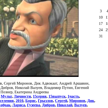
3
10
1
17
1
24
2
31
ов, Сергей Миронов, Дик Адвокаат, Андрей Аршавин,
й Дибров, Николай Валуев, Владимир Путин, Евгений
 Познер, Екатерина Андреева
:
Мульт
,
Личности
,
15серия
,
15выпуск
,
1часть
,
селения
,
2010
,
Борис
,
Грызлов
,
Сергей
,
Миронов
,
Дик
,
обчак
,
Лариса
,
Гузеева
,
Дибров
,
Николай
,
Валуев
,