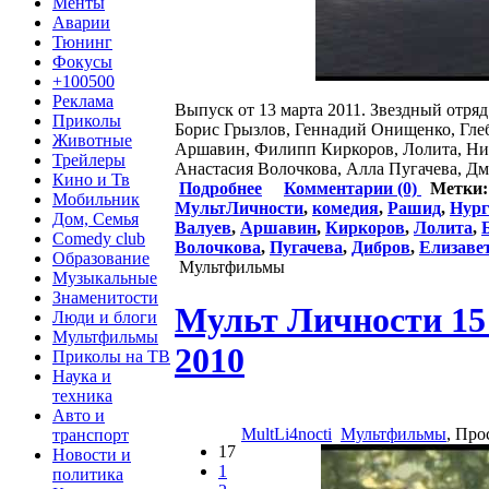
Менты
Аварии
Тюнинг
Фокусы
+100500
Реклама
Выпуск от 13 марта 2011. Звездный отр
Приколы
Борис Грызлов, Геннадий Онищенко, Гле
Животные
Аршавин, Филипп Киркоров, Лолита, Ни
Трейлеры
Анастасия Волочкова, Алла Пугачева, Дм
Кино и Тв
Подробнее
Комментарии (0)
Метки
Мобильник
МультЛичности
,
комедия
,
Рашид
,
Нург
Дом, Семья
Валуев
,
Аршавин
,
Киркоров
,
Лолита
,
Comedy club
Волочкова
,
Пугачева
,
Дибров
,
Елизаве
Образование
Мультфильмы
Музыкальные
Знаменитости
Мульт Личности 15 
Люди и блоги
Мультфильмы
2010
Приколы на ТВ
Наука и
техника
Авто и
MultLi4nocti
Мультфильмы
, Про
транспорт
17
Новости и
1
политика