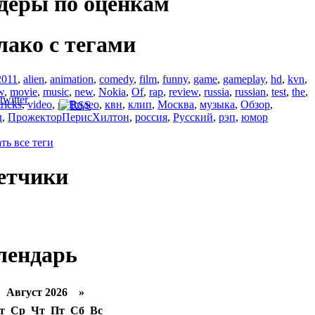
деры по оценкам
лако с тегами
2011
,
alien
,
animation
,
comedy
,
film
,
funny
,
game
,
gameplay
,
hd
,
kvn
,
w
,
movie
,
music
,
new
,
Nokia
,
Of
,
rap
,
review
,
russia
,
russian
,
test
,
the
,
tricks
,
video
,
в
,
Видео
,
квн
,
клип
,
Москва
,
музыка
,
Обзор
,
л
,
ПрожекторПерисХилтон
,
россия
,
Русский
,
рэп
,
юмор
ть все теги
етчики
лендарь
Август 2026 »
т
Ср
Чт
Пт
Сб
Вс