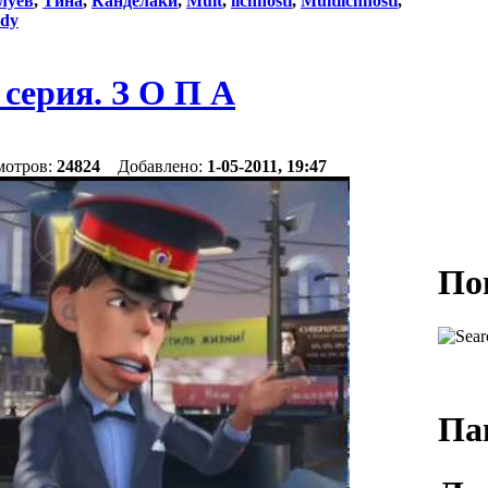
луев
,
Тина
,
Канделаки
,
Mult
,
lichnosti
,
Multlichnosti
,
dy
серия. З O П A
мотров:
24824
Добавлено:
1-05-2011, 19:47
По
Па