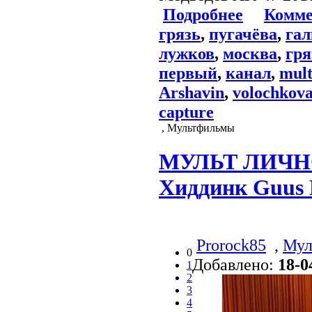
Подробнее
Комме
грязь
,
пугачёва
,
га
лужков
,
москва
,
гря
первый
,
канал
,
mul
Arshavin
,
volochkov
capture
, Мультфильмы
МУЛЬТ ЛИЧНО
Хиддинк Guus H
Prorock85
,
Мул
0
Добавлено:
18-0
1
2
3
4