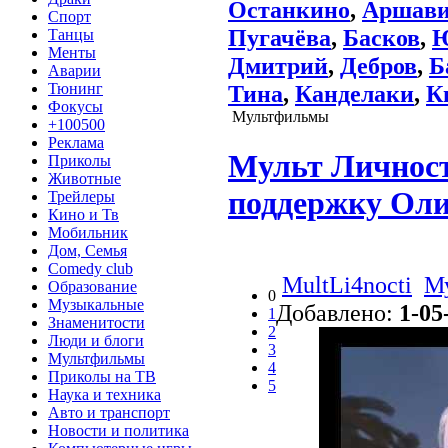
Останкино
,
Аршав
Спорт
Пугачёва
,
Басков
,
Танцы
Менты
Дмитрий
,
Дебров
,
Б
Аварии
Тюнинг
Тина
,
Канделаки
,
К
Фокусы
Мультфильмы
+100500
Реклама
Мульт Личност
Приколы
Животные
поддержку Ол
Трейлеры
Кино и Тв
Мобильник
Дом, Семья
Comedy club
MultLi4nocti
М
Образование
0
Музыкальные
Добавлено:
1-05
1
Знаменитости
2
Люди и блоги
3
Мультфильмы
4
Приколы на ТВ
5
Наука и техника
Авто и транспорт
Новости и политика