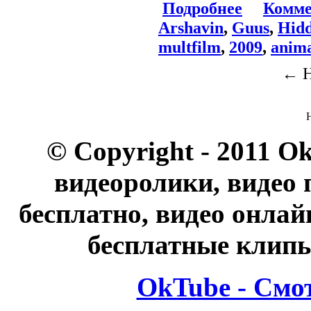
Подробнее
Комме
Arshavin
,
Guus
,
Hid
multfilm
,
2009
,
anima
← Н
© Copyright - 2011 O
видеоролики, видео 
бесплатно, видео онлай
бесплатные клипы
OkTube - Смо