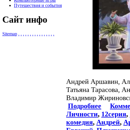
Компьютерные игры
Путешествия и события
Сайт инфо
Sitemap
.
.
.
.
.
.
.
.
.
.
.
.
.
.
.
.
Андрей Аршавин, Ал
Татьяна Тарасова, А
Владимир Жириновс
Подробнее
Комме
Личности
,
12серия
,
комедия
,
Андрей
,
А