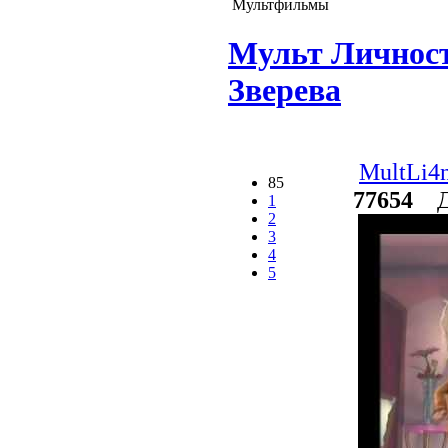
Мультфильмы
Мульт Личност
Зверева
MultLi4n
85
77654
До
1
2
3
4
5