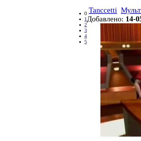
Tanccetti
Муль
0
Добавлено:
14-0
1
2
3
4
5