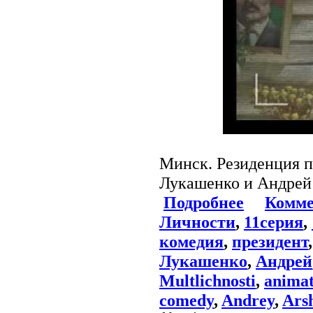
Минск. Резиденция п
Лукашенко и Андре
Подробнее
Комме
Личности
,
11серия
,
комедия
,
президент
Лукашенко
,
Андрей
Multlichnosti
,
animat
comedy
,
Andrey
,
Ars