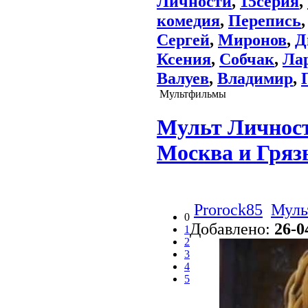
Личности
,
15серия
,
комедия
,
Перепись
Сергей
,
Миронов
,
Д
Ксения
,
Собчак
,
Ла
Валуев
,
Владимир
,
Мультфильмы
Мульт Личност
Москва и Гряз
Prorock85
Муль
0
Добавлено:
26-0
1
2
3
4
5