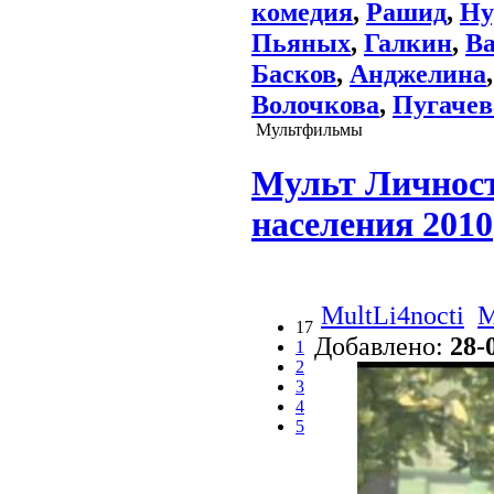
комедия
,
Рашид
,
Ну
Пьяных
,
Галкин
,
Ва
Басков
,
Анджелинa
Волочкова
,
Пугачев
Мультфильмы
Мульт Личност
населения 2010
MultLi4nocti
М
17
Добавлено:
28-
1
2
3
4
5