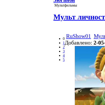
Мультфильмы
Мульт личности
RuShow01
Мул
0
Добавлено:
2-05
1
2
3
4
5