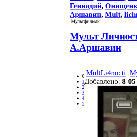
Геннадий
,
Онищенк
Аршавин
,
Mult
,
lich
Мультфильмы
Мульт Личност
А.Аршавин
MultLi4nocti
М
0
Добавлено:
8-05
1
2
3
4
5