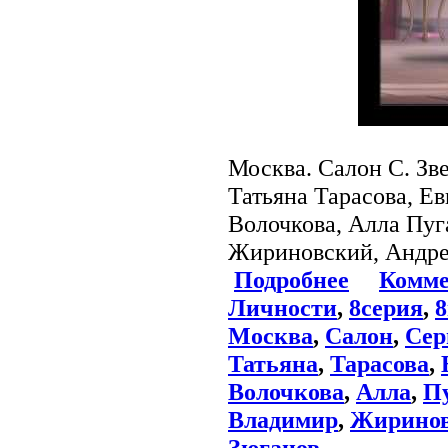
Москва. Салон С. Зве
Татьяна Тарасова, Е
Волочкова, Алла Пуг
Жириновский, Андре
Подробнее
Комме
Личности
,
8серия
,
Москва
,
Салон
,
Сер
Татьяна
,
Тарасова
,
Волочкова
,
Алла
,
П
Владимир
,
Жирино
Зюганов