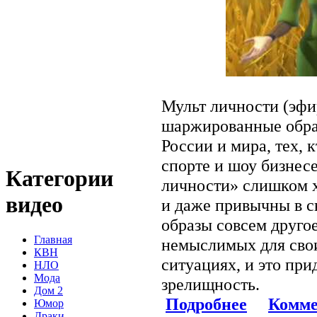
Мульт личности (эфир
шаржированные обра
России и мира, тех, к
спорте и шоу бизнес
Категории
личности» слишком х
видео
и даже привычны в с
образы совсем друго
Главная
немыслимых для сво
КВН
ситуациях, и это при
НЛО
Мода
зрелищность.
Дом 2
Подробнее
Комме
Юмор
Драки