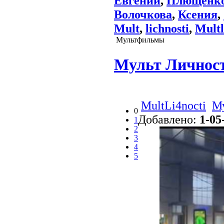
Евгений
,
Плющенк
Волочкова
,
Ксения
,
Mult
,
lichnosti
,
Multl
Мультфильмы
Мульт Личност
MultLi4nocti
М
0
Добавлено:
1-05
1
2
3
4
5