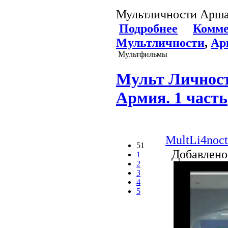
Мультличности Арша
Подробнее
Комме
Мультличности
,
Ар
Мультфильмы
Мульт Личност
Армия. 1 часть
MultLi4noct
51
Добавлено
1
2
3
4
5