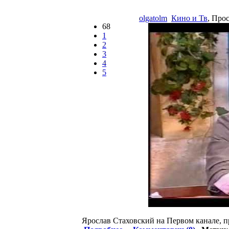
olgatolm
Кино и Тв
, Про
68
1
2
3
4
5
Ярослав Стаховский на Первом канале, п