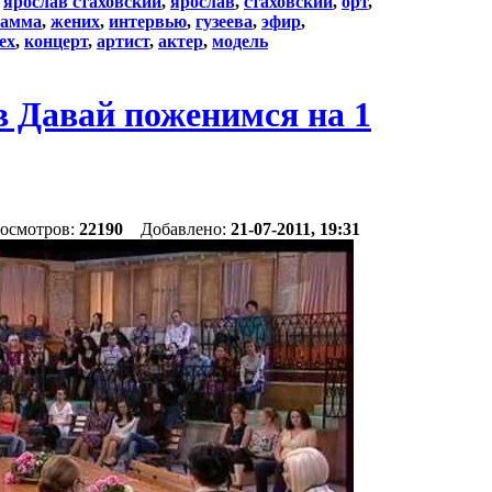
:
ярослав стаховский
,
ярослав
,
стаховский
,
орт
,
рамма
,
жених
,
интервью
,
гузеева
,
эфир
,
tex
,
концерт
,
артист
,
актер
,
модель
в Давай поженимся на 1
росмотров:
22190
Добавлено:
21-07-2011, 19:31