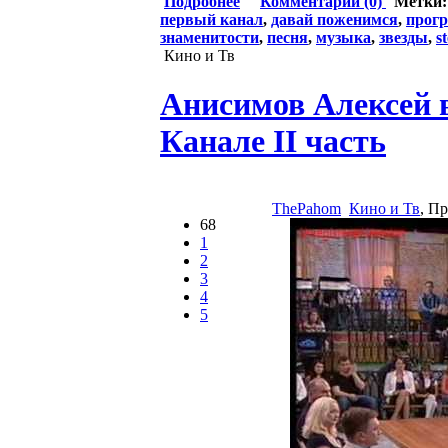
Подробнее
Комментарии (0)
Метки
первый канал
,
давай поженимся
,
прог
знаменитости
,
песня
,
музыка
,
звезды
,
s
Кино и Тв
Анисимов Алексей 
Канале II часть
ThePahom
Кино и Тв
, П
68
1
2
3
4
5