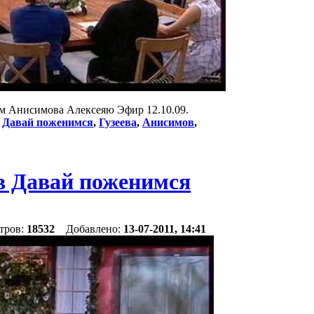
ем Анисимова Алексеяю Эфир 12.10.09.
:
Давай поженимся
,
Гузеева
,
Анисимов
,
в Давай поженимся
тров:
18532
Добавлено:
13-07-2011, 14:41