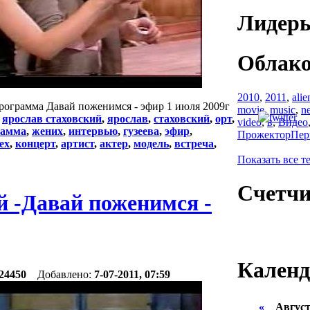
Лидеры
Облако
2010
,
2011
,
alie
рограмма Давай поженимся - эфир 1 июля 2009г
movie
,
music
,
n
:
ярослав стаховский
,
ярослав
,
стаховский
,
орт
,
video
,
в
,
Видео
рамма
,
жених
,
интервью
,
гузеева
,
эфир
,
ПрожекторПер
tex
,
концерт
,
артист
,
актер
,
модель
,
встреча
,
Показать все т
Счетч
й -Давай поженимся -
Календ
24450
Добавлено:
7-07-2011, 07:59
«
Август