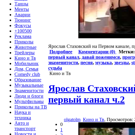
Танцы
Менты
Аварии
Тюнинг
Фокусы
+100500
Реклама
Приколы
Ярослав Стаховский на Первом канале, п
Животные
Подробнее
Комментарии (0)
Метки
Трейлеры
первый канал
,
давай поженимся
,
прог
Кино и Тв
знаменитости
,
песня
,
музыка
,
звезды
,
s
Мобильник
судьба
Дом, Семья
Кино и Тв
Comedy club
Образование
Музыкальные
Ярослав Стаховски
Знаменитости
Люди и блоги
первый канал ч.2
Мультфильмы
Приколы на ТВ
Наука и
техника
olgatolm
Кино и Тв
, Просмотров:
Авто и
0
транспорт
1
Новости и