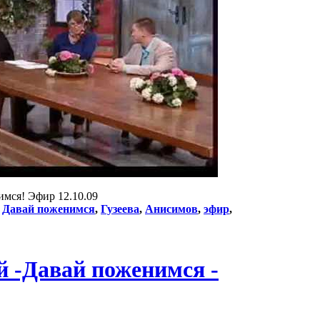
имся! Эфир 12.10.09
:
Давай поженимся
,
Гузеева
,
Анисимов
,
эфир
,
й -Давай поженимся -