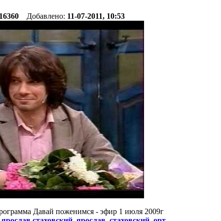
16360
Добавлено:
11-07-2011, 10:53
рограмма Давай поженимся - эфир 1 июля 2009г
:
ярослав стаховский
,
ярослав
,
стаховский
,
орт
,