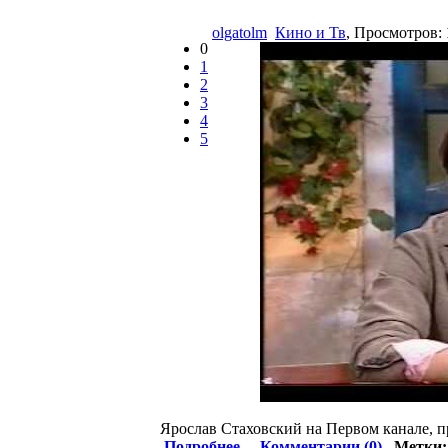
olgatolm
Кино и Тв
, Просмотров:
0
1
2
3
4
5
Ярослав Стаховский на Первом канале, п
Подробнее
Комментарии (0)
Метки