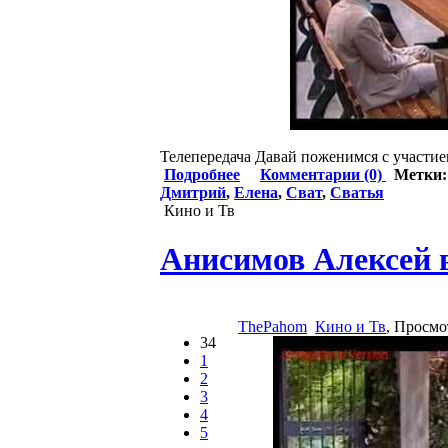
Телепередача Давай поженимся с участи
Подробнее
Комментарии (0)
Метки
Дмитрий
,
Елена
,
Сват
,
Сватья
Кино и Тв
Анисимов Алексей 
ThePahom
Кино и Тв
, Просмо
34
1
2
3
4
5