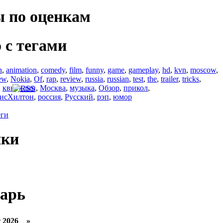
 по оценкам
 с тегами
n
,
animation
,
comedy
,
film
,
funny
,
game
,
gameplay
,
hd
,
kvn
,
moscow
,
ew
,
Nokia
,
Of
,
rap
,
review
,
russia
,
russian
,
test
,
the
,
trailer
,
tricks
,
,
квн
,
клип
,
Москва
,
музыка
,
Обзор
,
прикол
,
исХилтон
,
россия
,
Русский
,
рэп
,
юмор
еги
ики
арь
 2026 »