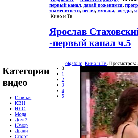
первый канал
,
давай поженимся
,
прог
знаменитости
,
песня
,
музыка
,
звезды
,
s
Кино и Тв
Ярослав Стаховски
-первый канал ч.5
olgatolm
Кино и Тв
, Просмотров:
Категории
0
1
2
видео
3
4
5
Главная
КВН
НЛО
Мода
Дом 2
Юмор
Драки
Спорт