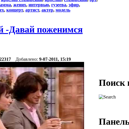
рамма
,
жених
,
интервью
,
гузеева
,
эфир
,
tex
,
концерт
,
артист
,
актер
,
модель
й -Давай поженимся
22317
Добавлено:
9-07-2011, 15:19
Поиск 
Панель