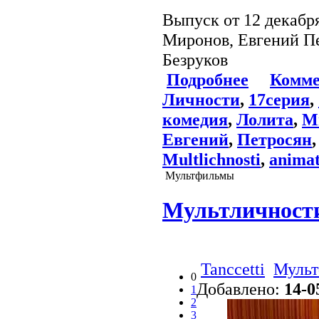
Выпуск от 12 декабр
Миронов, Евгений Пе
Безруков
Подробнее
Комме
Личности
,
17серия
,
комедия
,
Лолита
,
М
Евгений
,
Петросян
Multlichnosti
,
animat
Мультфильмы
Мультличност
Tanccetti
Муль
0
Добавлено:
14-0
1
2
3