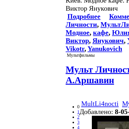
Киев. Модное кафе.
Виктор Янукович
Подробнее
Комме
Личности
,
МультЛи
Модное
,
кафе
,
Юли
Виктор
,
Янукович
,
Vikotr
,
Yanukovich
Мультфильмы
Мульт Личност
А.Аршавин
MultLi4nocti
М
0
Добавлено:
8-05
1
2
3
4