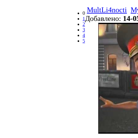
MultLi4nocti
М
0
Добавлено:
14-0
1
2
3
4
5