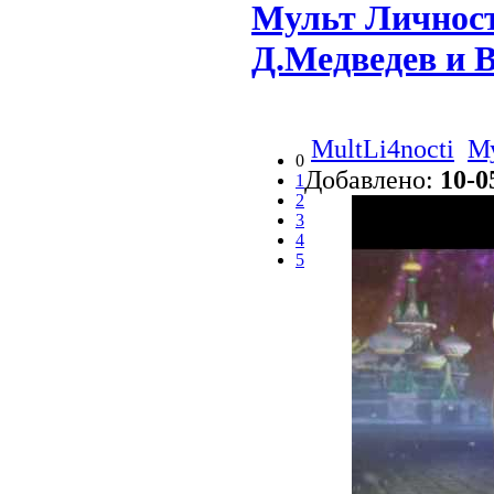
Мульт Личност
Д.Медведев и 
MultLi4nocti
М
0
Добавлено:
10-0
1
2
3
4
5