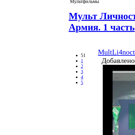
Мультфильмы
Мульт Личност
Армия. 1 часть
MultLi4noct
51
Добавлено
1
2
3
4
5