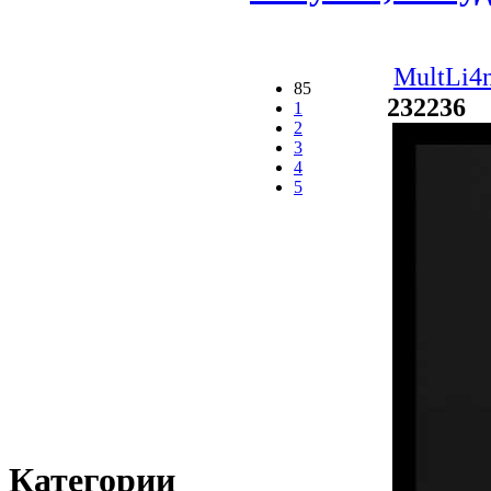
MultLi4n
85
232236
Д
1
2
3
4
5
Категории