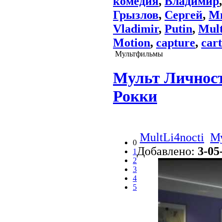
комедия
,
Владимир
Грызлов
,
Сергей
,
М
Vladimir
,
Putin
,
Mul
Motion
,
capture
,
car
Мультфильмы
Мульт Личност
Рокки
MultLi4nocti
М
0
Добавлено:
3-05
1
2
3
4
5