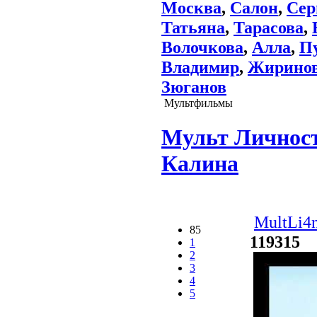
Москва
,
Салон
,
Сер
Татьяна
,
Тарасова
,
Волочкова
,
Алла
,
П
Владимир
,
Жирино
Зюганов
Мультфильмы
Мульт Личности
Калина
MultLi4n
85
119315
Д
1
2
3
4
5