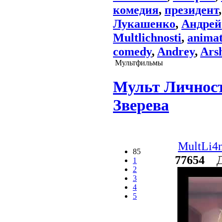
комедия
,
президент
Лукашенко
,
Андрей
Multlichnosti
,
animat
comedy
,
Andrey
,
Ars
Мультфильмы
Мульт Личност
Зверева
MultLi4n
85
77654
До
1
2
3
4
5