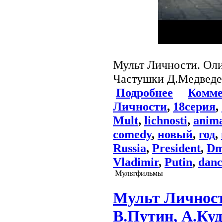
Мульт Личности. Ол
Частушки Д.Медведе
Подробнее
Комме
Личности
,
18серия
,
Mult
,
lichnosti
,
anima
comedy
,
новый
,
год
,
Russia
,
President
,
Dm
Vladimir
,
Putin
,
danc
Мультфильмы
Мульт Личности
В.Путин, А.Ку