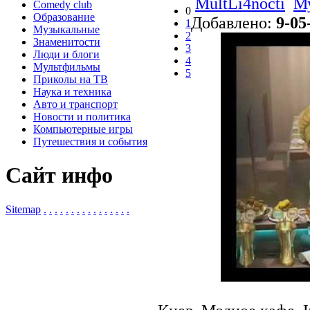
MultLi4nocti
М
Comedy club
0
Образование
Добавлено:
9-05
1
Музыкальные
2
Знаменитости
3
Люди и блоги
4
Мультфильмы
5
Приколы на ТВ
Наука и техника
Авто и транспорт
Новости и политика
Компьютерные игры
Путешествия и события
Сайт инфо
Sitemap
.
.
.
.
.
.
.
.
.
.
.
.
.
.
.
.