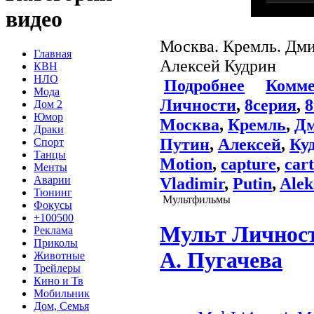
видео
Москва. Кремль. Дм
Главная
Алексей Кудрин
КВН
НЛО
Подробнее
Комме
Мода
Личности
,
8серия
,
Дом 2
Юмор
Москва
,
Кремль
,
Д
Драки
Путин
,
Алексей
,
Ку
Спорт
Танцы
Motion
,
capture
,
car
Менты
Аварии
Vladimir
,
Putin
,
Alek
Тюнинг
Мультфильмы
Фокусы
+100500
Мульт Личност
Реклама
Приколы
А. Пугачева
Животные
Трейлеры
Кино и Тв
Мобильник
Дом, Семья