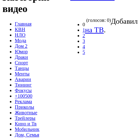
видео
Добави
(голосов: 0)
Главная
0
на ТВ
.
КВН
1
НЛО
2
Мода
3
Дом 2
4
Юмор
5
Драки
Спорт
Танцы
Менты
Аварии
Тюнинг
Фокусы
+100500
Реклама
Приколы
Животные
Трейлеры
Кино и Тв
Мобильник
Дом, Семья