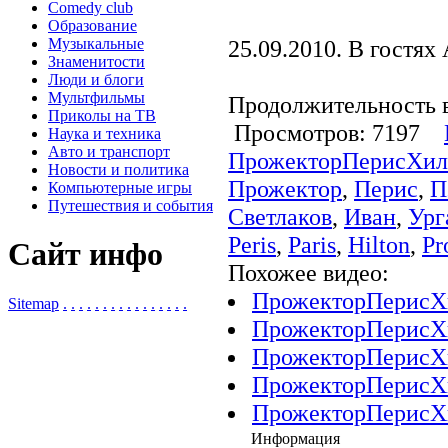
Comedy club
Образование
Музыкальные
25.09.2010. В гостях
Знаменитости
Люди и блоги
Мультфильмы
Продолжительность в
Приколы на ТВ
Просмотров: 7197
Наука и техника
Авто и транспорт
ПрожекторПерисХил
Новости и политика
Прожектор
,
Перис
,
П
Компьютерные игры
Путешествия и события
Светлаков
,
Иван
,
Ург
Peris
,
Paris
,
Hilton
,
Pr
Сайт инфо
Похожее видео:
ПрожекторПерисХил
Sitemap
.
.
.
.
.
.
.
.
.
.
.
.
.
.
.
.
ПрожекторПерисХил
ПрожекторПерисХил
ПрожекторПерисХил
ПрожекторПерисХил
Информация