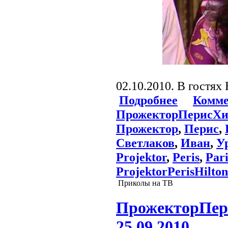
02.10.2010. В гостях
Подробнее
Комме
ПрожекторПерисХи
Прожектор
,
Перис
,
Светлаков
,
Иван
,
У
Projektor
,
Peris
,
Pari
ProjektorPerisHilton
Приколы на ТВ
ПрожекторПери
25.09.2010