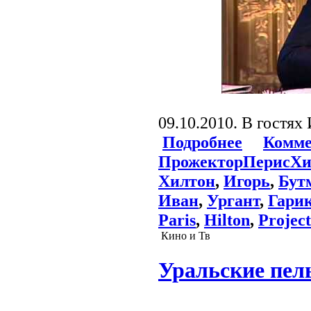
09.10.2010. В гостях
Подробнее
Комме
ПрожекторПерисХи
Хилтон
,
Игорь
,
Бут
Иван
,
Ургант
,
Гари
Paris
,
Hilton
,
Projec
Кино и Тв
Уральские пел