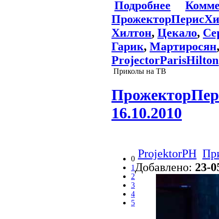
Подробнее
Комме
ПрожекторПерисХи
Хилтон
,
Цекало
,
Се
Гарик
,
Мартиросян
ProjectorParisHilton
Приколы на ТВ
ПрожекторПери
16.10.2010
ProjektorPH
Пр
0
Добавлено:
23-0
1
2
3
4
5