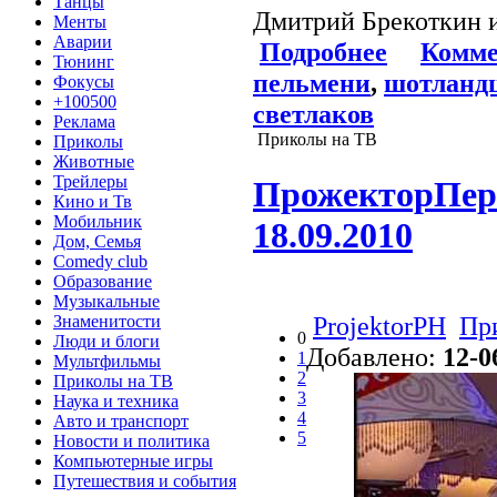
Танцы
Дмитрий Брекоткин и
Менты
Аварии
Подробнее
Комме
Тюнинг
пельмени
,
шотланд
Фокусы
+100500
светлаков
Реклама
Приколы на ТВ
Приколы
Животные
Трейлеры
ПрожекторПери
Кино и Тв
Мобильник
18.09.2010
Дом, Семья
Comedy club
Образование
Музыкальные
ProjektorPH
Пр
Знаменитости
0
Люди и блоги
Добавлено:
12-0
1
Мультфильмы
2
Приколы на ТВ
3
Наука и техника
4
Авто и транспорт
5
Новости и политика
Компьютерные игры
Путешествия и события