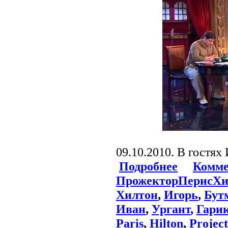
09.10.2010. В гостях
Подробнее
Комме
ПрожекторПерисХи
Хилтон
,
Игорь
,
Бут
Иван
,
Ургант
,
Гари
Paris
,
Hilton
,
Projec