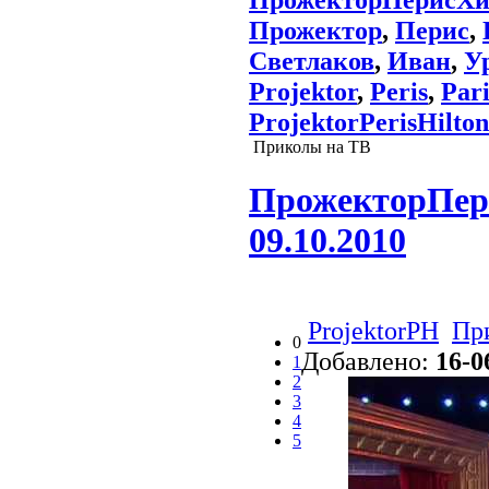
Прожектор
,
Перис
,
Светлаков
,
Иван
,
У
Projektor
,
Peris
,
Pari
ProjektorPerisHilton
Приколы на ТВ
ПрожекторПери
09.10.2010
ProjektorPH
Пр
0
Добавлено:
16-0
1
2
3
4
5