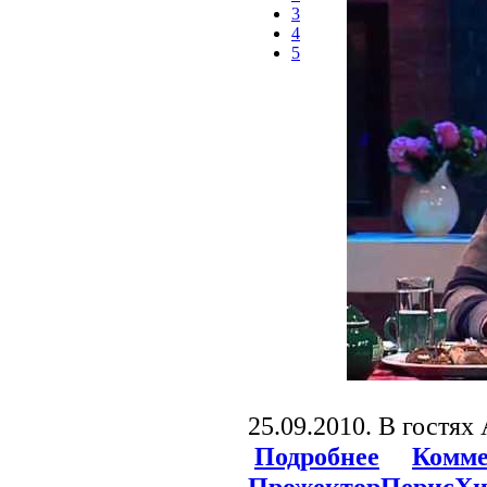
3
4
5
25.09.2010. В гостях
Подробнее
Комме
ПрожекторПерисХи