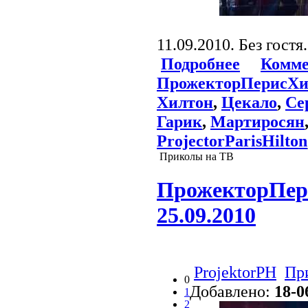
11.09.2010. Без гостя.
Подробнее
Комме
ПрожекторПерисХи
Хилтон
,
Цекало
,
Се
Гарик
,
Мартиросян
ProjectorParisHilton
Приколы на ТВ
ПрожекторПери
25.09.2010
ProjektorPH
Пр
0
Добавлено:
18-0
1
2