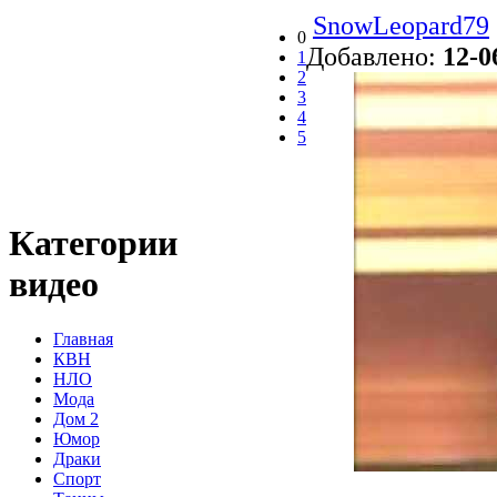
SnowLeopard79
0
Добавлено:
12-0
1
2
3
4
5
Категории
видео
Главная
КВН
НЛО
Мода
Дом 2
Юмор
Драки
Спорт