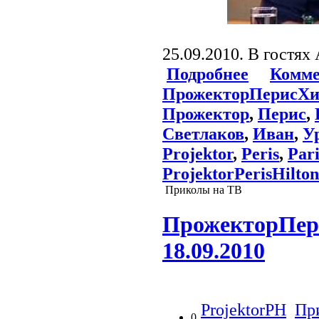
25.09.2010. В гостях
Подробнее
Комме
ПрожекторПерисХи
Прожектор
,
Перис
,
Светлаков
,
Иван
,
У
Projektor
,
Peris
,
Pari
ProjektorPerisHilton
Приколы на ТВ
ПрожекторПери
18.09.2010
ProjektorPH
Пр
0