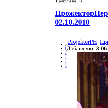
Приколы на ТВ
ПрожекторПери
02.10.2010
ProjektorPH
Пр
0
Добавлено:
3-06
1
2
3
4
5