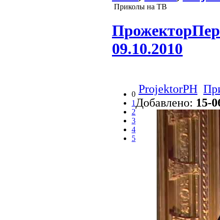
Приколы на ТВ
ПрожекторПери
09.10.2010
ProjektorPH
Пр
0
Добавлено:
15-0
1
2
3
4
5