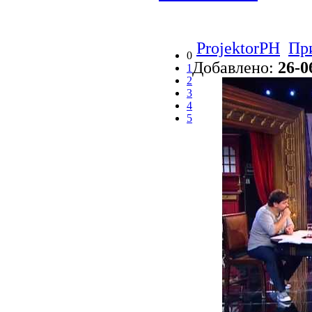
ProjektorPH
Пр
0
Добавлено:
26-0
1
2
3
4
5