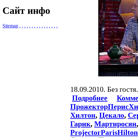
Сайт инфо
Sitemap
.
.
.
.
.
.
.
.
.
.
.
.
.
.
.
.
18.09.2010. Без гостя.
Подробнее
Комме
ПрожекторПерисХи
Хилтон
,
Цекало
,
Се
Гарик
,
Мартиросян
ProjectorParisHilton