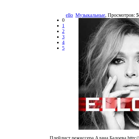
ello
Музыкальные
, Просмотров:
5
0
1
2
3
4
5
Плейлист режиссера Алана Бадоева http:/