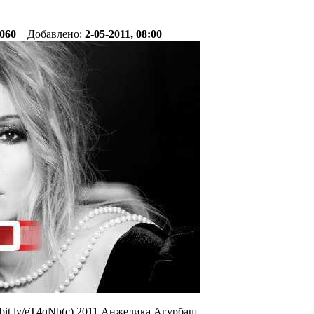
060
Добавлено:
2-05-2011, 08:00
/bit.ly/eT4qNb(c) 2011 Анжелика Агурбаш