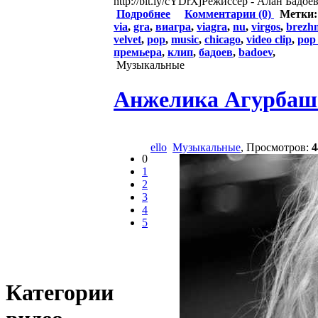
http://bit.ly/cYDrXjРежиссер - Алан Бадоев
Подробнее
Комментарии (0)
Метки
via
,
gra
,
виагра
,
viagra
,
nu
,
virgos
,
brezh
velvet
,
pop
,
music
,
chicago
,
video clip
,
pop
премьера
,
клип
,
бадоев
,
badoev
,
Музыкальные
Анжелика Агурбаш -
ello
Музыкальные
, Просмотров:
4
0
1
2
3
4
5
Категории