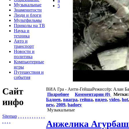
4
Музыкальные
5
Знаменитости
Люди и блоги
Мультфильмы
Приколы на ТВ
Наука и
техника
Авто и
транспорт
Новости и
политика
Компьютерные
игры
Путешествия и
события
Сайт
ВИА Гра - Анти-ГейшаРежиссёр: Алан Б
Подробнее
Комментарии (0)
Метки
инфо
Бадоев
,
виагра
,
гейша
,
видео
,
video
,
hot
new
,
2009
,
badoev
Музыкальные
Sitemap
.
.
.
.
.
.
.
.
.
.
.
.
Анжелика Агурбаш -
.
.
.
.