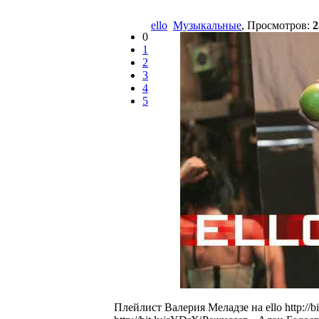
ello
Музыкальные
, Просмотров:
2
0
1
2
3
4
5
Плейлист Валерия Меладзе на ello http://