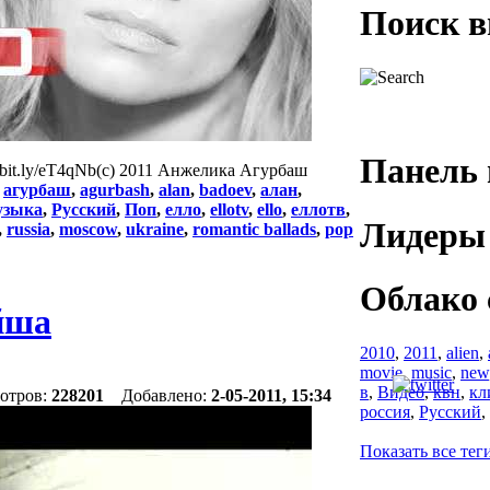
Поиск в
Панель 
/bit.ly/eT4qNb(c) 2011 Анжелика Агурбаш
:
агурбаш
,
agurbash
,
alan
,
badoev
,
алан
,
зыка
,
Русский
,
Поп
,
елло
,
ellotv
,
ello
,
еллотв
,
Лидеры 
,
russia
,
moscow
,
ukraine
,
romantic ballads
,
pop
Облако 
йша
2010
,
2011
,
alien
,
movie
,
music
,
new
в
,
Видео
,
квн
,
кл
мотров:
228201
Добавлено:
2-05-2011, 15:34
россия
,
Русский
,
Показать все тег