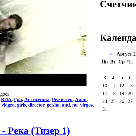
Счетчи
Календ
«
Август 2
Пн
Вт
Ср
Чт
3
4
5
6
10
11
12
13
17
18
19
20
адоев
:
ВИА
,
Гра
,
Антигейша
,
Режиссёр
,
Алан
,
24
25
26
27
,
viagra
,
girls
,
director
,
geisha
,
anti
,
nu_virgos
,
31
 Река (Тизер 1)