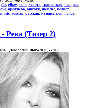
(c) 2011 Velvet Music
:
ello
,
ellotv
,
елло
,
еллотв
,
грановская
,
виа
,
гра
,
neva
,
брежнева
,
винтаж
,
meladze
,
велвет
,
 music
,
russian
,
русская
,
музыка
,
поп
,
попса
,
 Река (Тизер 2)
484
Добавлено:
10-05-2011, 22:03