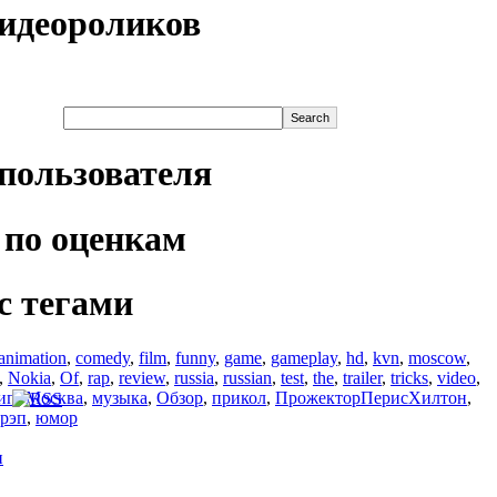
идеороликов
пользователя
по оценкам
с тегами
animation
,
comedy
,
film
,
funny
,
game
,
gameplay
,
hd
,
kvn
,
moscow
,
,
Nokia
,
Of
,
rap
,
review
,
russia
,
russian
,
test
,
the
,
trailer
,
tricks
,
video
,
ип
,
Москва
,
музыка
,
Обзор
,
прикол
,
ПрожекторПерисХилтон
,
рэп
,
юмор
и