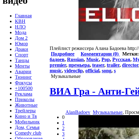
видео
Главная
КВН
НЛО
Мода
Дом 2
Юмор
Плейлист режиссера Алана Бадоева http:/
Драки
Подробнее
Комментарии (0)
Метки
Спорт
бадоев
,
Russian
,
Music
,
Pop
,
Русская
,
Му
Танцы
premier
,
премьера
,
teaser
,
trailer
,
director
Менты
music
,
videoclip
,
official
,
song
,
s
Аварии
Музыкальные
Тюнинг
Фокусы
+100500
ВИА Гра - Анти-Ге
Реклама
Приколы
Животные
Трейлеры
AlanBadoev
Музыкальные
, Прос
Кино и Тв
0
Мобильник
1
Дом, Семья
2
Comedy club
3
Образование