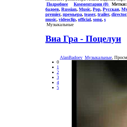
Подробнее
Комментарии (0)
Метки
бадоев
,
Russian
,
Music
,
Pop
,
Русская
,
Му
premier
,
премьера
,
teaser
,
trailer
,
director
music
,
videoclip
,
official
,
song
,
s
Музыкальные
Виа Гра - Поцелуи
AlanBadoev
Музыкальные
, Прос
0
1
2
3
4
5