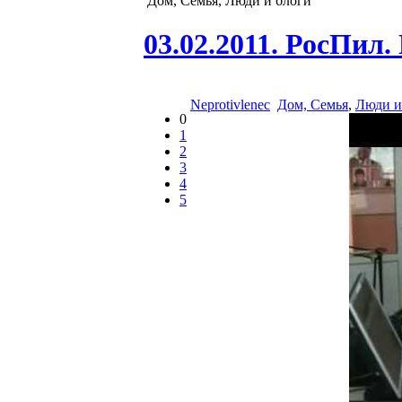
Дом, Семья, Люди и блоги
03.02.2011. РосПил
Neprotivlenec
Дом, Семья
,
Люди и
0
1
2
3
4
5