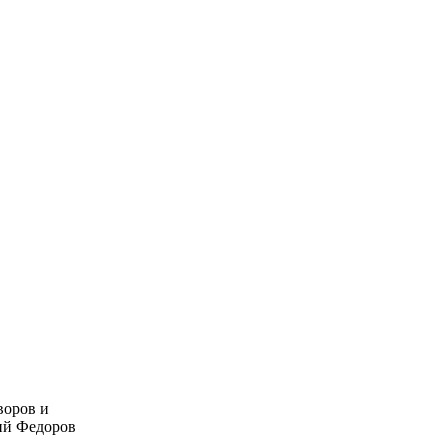
воров и
ий Федоров