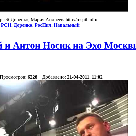
ей Доренко, Мария Андрееваhttp://rospil.info/
:
РСН
,
Доренко
,
РосПил
,
Навальный
 и Антон Носик на Эхо Москвы
 Просмотров:
6228
Добавлено:
21-04-2011, 11:02