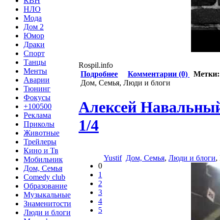
КВН
НЛО
Мода
Дом 2
Юмор
Драки
Спорт
Танцы
Rospil.info
Менты
Подробнее
Комментарии (0)
Метки
Аварии
Дом, Семья, Люди и блоги
Тюнинг
Фокусы
Алексей Навальный
+100500
Реклама
1/4
Приколы
Животные
Трейлеры
Кино и Тв
Yustif
Дом, Семья
,
Люди и блоги
,
Мобильник
0
Дом, Семья
1
Comedy club
2
Образование
3
Музыкальные
4
Знаменитости
5
Люди и блоги