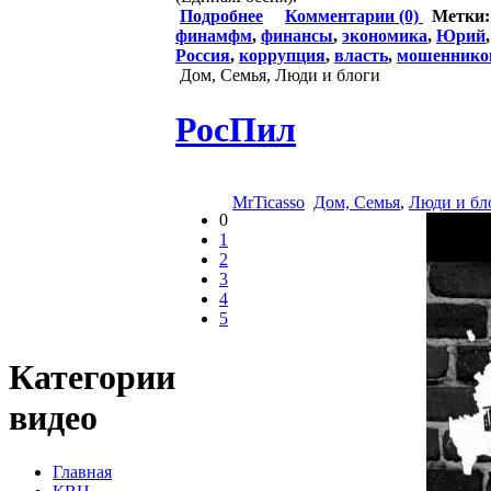
Подробнее
Комментарии (0)
Метки
финамфм
,
финансы
,
экономика
,
Юрий
Россия
,
коррупция
,
власть
,
мошеннико
Дом, Семья, Люди и блоги
РосПил
MrTicasso
Дом, Семья
,
Люди и бл
0
1
2
3
4
5
Категории
видео
Главная