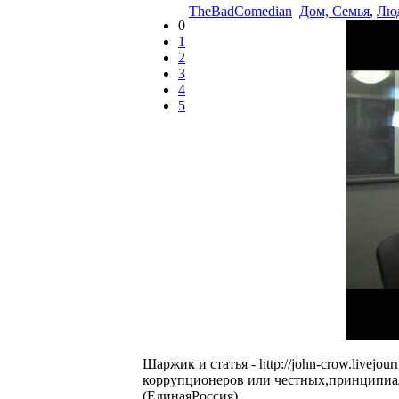
TheBadComedian
Дом, Семья
,
Люд
0
1
2
3
4
5
Шаржик и статья - http://john-crow.livej
коррупционеров или честных,принципиа
(ЕдинаяРоссия).