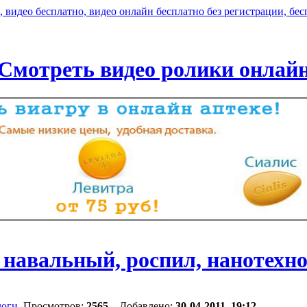
Смотреть видео ролики онлай
 навальный, роспил, нанотехн
логи
, Просмотров:
2565
Добавлено:
30-04-2011, 19:12