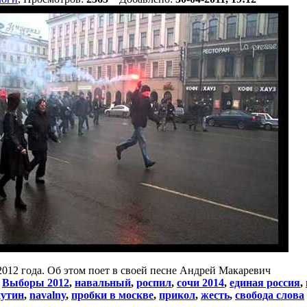
2012 года. Об этом поет в своей песне Андрей Макаревич
:
Выборы 2012
,
навальный
,
роспил
,
сочи 2014
,
единая россия
,
путин
,
navalny
,
пробки в москве
,
прикол
,
жесть
,
свобода слова