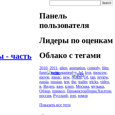
Панель
пользователя
Лидеры по оценкам
Облако с тегами
 - часть
2010
,
2011
,
alien
,
animation
,
comedy
,
film
,
funny
,
game
,
gameplay
,
hd
,
kvn
,
moscow
,
movie
,
music
,
new
,
Nokia
,
Of
,
rap
,
review
,
russia
,
russian
,
test
,
the
,
trailer
,
tricks
,
video
,
в
,
Видео
,
квн
,
клип
,
Москва
,
музыка
,
Обзор
,
прикол
,
ПрожекторПерисХилтон
,
россия
,
Русский
,
рэп
,
юмор
Показать все теги