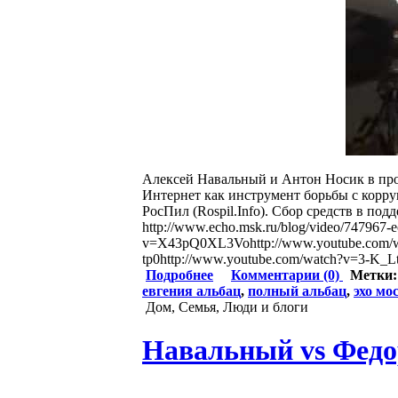
Алексей Навальный и Антон Носик в про
Интернет как инструмент борьбы с корру
РосПил (Rospil.Info). Сбор средств в по
http://www.echo.msk.ru/blog/video/747967-
v=X43pQ0XL3Vohttp://www.youtube.com/
tp0http://www.youtube.com/watch?v=3-K_
Подробнее
Комментарии (0)
Метки
евгения альбац
,
полный альбац
,
эхо мо
Дом, Семья, Люди и блоги
Навальный vs Федор