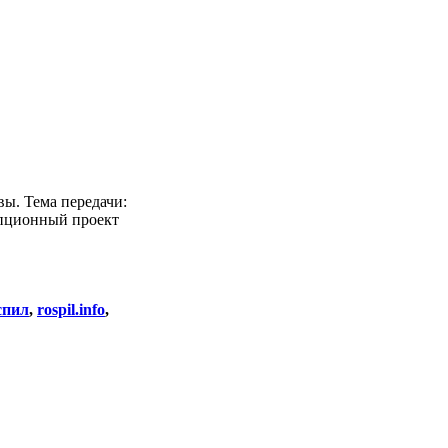
ы. Тема передачи:
упционный проект
спил
,
rospil.info
,