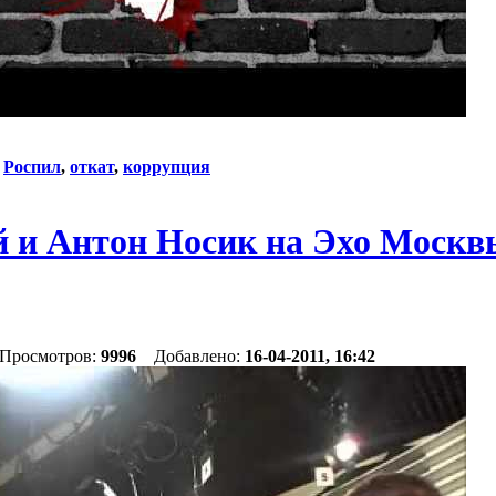
:
Роспил
,
откат
,
коррупция
 и Антон Носик на Эхо Москвы
 Просмотров:
9996
Добавлено:
16-04-2011, 16:42