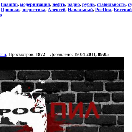
:
finamfm
,
модернизация
,
нефть
,
радио
,
рубль
,
стабильность
,
с
,
Пронько
,
энергетика
,
Алексей
,
Навальный
,
РосПил
,
Евгений
в
оги
, Просмотров:
1872
Добавлено:
19-04-2011, 09:05