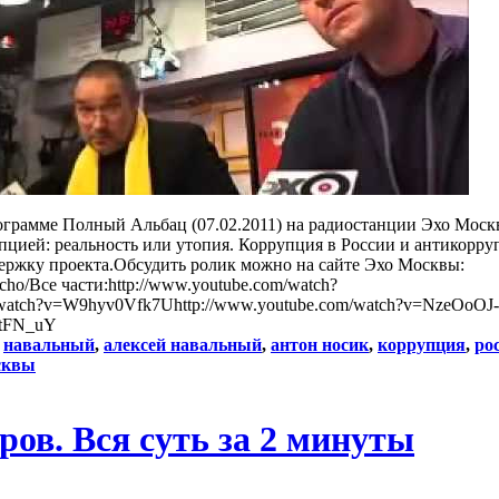
грамме Полный Альбац (07.02.2011) на радиостанции Эхо Москв
пцией: реальность или утопия. Коррупция в России и антикорр
ддержку проекта.Обсудить ролик можно на сайте Эхо Москвы:
echo/Все части:http://www.youtube.com/watch?
watch?v=W9hyv0Vfk7Uhttp://www.youtube.com/watch?v=NzeOoOJ-
LtFN_uY
:
навальный
,
алексей навальный
,
антон носик
,
коррупция
,
ро
сквы
ов. Вся суть за 2 минуты