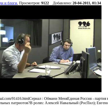
и и блоги
, Просмотров:
9122
Добавлено:
20-04-2011, 01:34
ournal.com/91416.htmlСериал : Обмани МеняЕдиная Россия - партия 
льных патриотов?В ролях: Алексей Навальный (РосПил); Евген