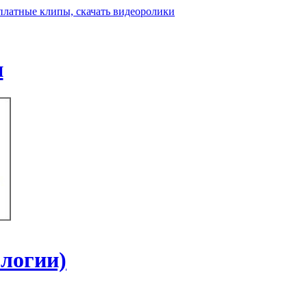
н
ологии)