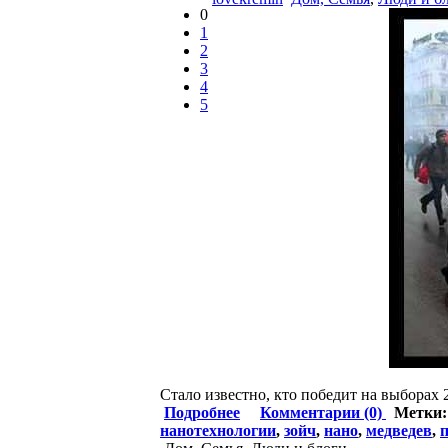
0
1
2
3
4
5
Стало известно, кто победит на выборах 
Подробнее
Комментарии (0)
Метки
нанотехнологии
,
зойч
,
нано
,
медведев
,