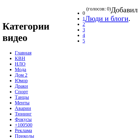
Добави
(голосов: 0)
0
Люди и блоги
.
1
Категории
2
3
видео
4
5
Главная
КВН
НЛО
Мода
Дом 2
Юмор
Драки
Спорт
Танцы
Менты
Аварии
Тюнинг
Фокусы
+100500
Реклама
Приколы