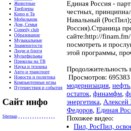
Единая Россия - пар
Животные
Трейлеры
честных, принципиал
Кино и Тв
Навальный (РосПил)
Мобильник
Дом, Семья
Россия).Страница п
Comedy club
сайте:http://finam.f
Образование
Музыкальные
посмотреть и прослу
Знаменитости
Люди и блоги
этой программы, про
Мультфильмы
Приколы на ТВ
Наука и техника
Продолжительность в
Авто и транспорт
Просмотров: 6953
Новости и политика
Компьютерные игры
модернизация
,
нефть
Путешествия и события
остаток
,
финамфм
,
ф
Сайт инфо
энергетика
,
Алексей
Федоров
,
Единая Рос
Sitemap
.
.
.
.
.
.
.
.
.
.
.
.
.
.
.
.
Похожее видео:
Пил, РосПил, осво