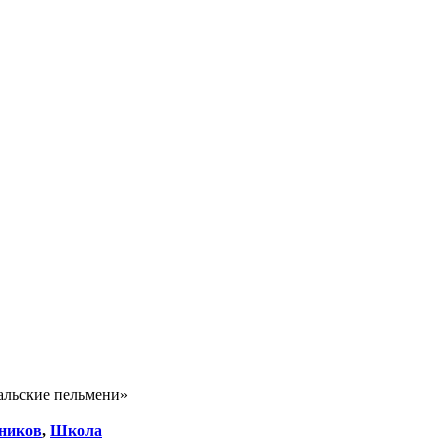
альские пельмени»
ников
,
Школа