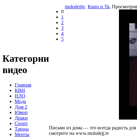
molodejjtv
Кино и Тв
, Просмотро
0
1
2
3
4
5
Категории
видео
Главная
КВН
НЛО
Мода
Дом 2
Юмор
Драки
Спорт
Письмо из дома — это всегда радость дл
Танцы
смотрите на www.molodejj.tv
Менты