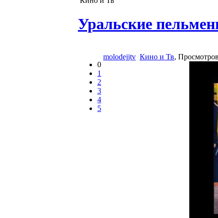
Кино и Тв
Уральские пельмени
molodejjtv
Кино и Тв
, Просмотро
0
1
2
3
4
5