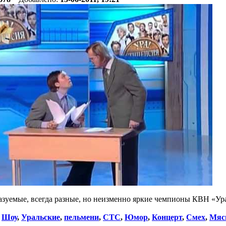
азуемые, всегда разные, но неизменно яркие чемпионы КВН «Ур
:
Шоу
,
Уральские
,
пельмени
,
СТС
,
Юмор
,
Концерт
,
Смех
,
Мяс