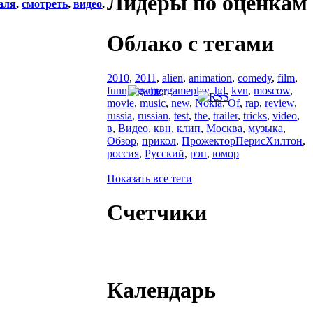
Лидеры по оценкам
аля
,
смотреть
,
видео
,
Облако с тегами
2010
,
2011
,
alien
,
animation
,
comedy
,
film
,
funny
,
game
,
gameplay
,
hd
,
kvn
,
moscow
,
movie
,
music
,
new
,
Nokia
,
Of
,
rap
,
review
,
russia
,
russian
,
test
,
the
,
trailer
,
tricks
,
video
,
в
,
Видео
,
квн
,
клип
,
Москва
,
музыка
,
Обзор
,
прикол
,
ПрожекторПерисХилтон
,
россия
,
Русский
,
рэп
,
юмор
Показать все теги
Счетчики
Календарь