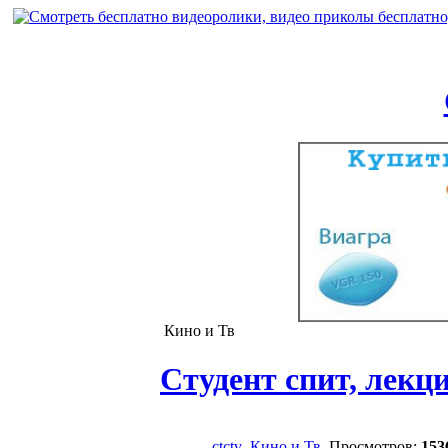
Кино и Тв
Cтудент спит, лекц
ctctv
Кино и Тв
, Просмотров:
153