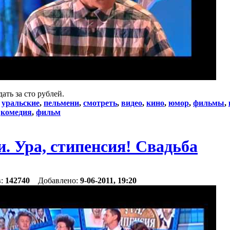
ать за сто рублей.
:
уральские
,
пельмени
,
смотреть
,
видео
,
кино
,
юмор
,
фильмы
,
,
комедия
,
фильм
. Ура, стипенсия! Свадьба
в:
142740
Добавлено:
9-06-2011, 19:20