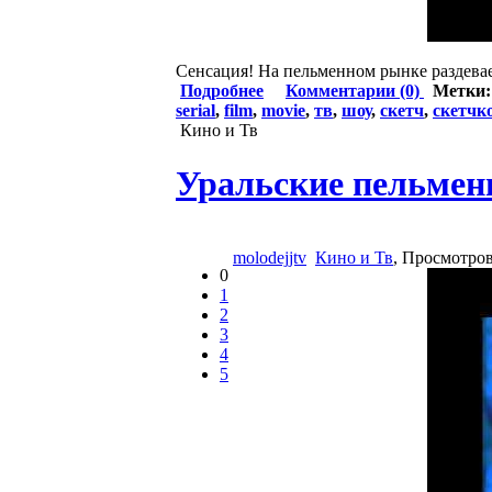
Сенсация! На пельменном рынке раздевае
Подробнее
Комментарии (0)
Метки
serial
,
film
,
movie
,
тв
,
шоу
,
скетч
,
скетчк
Кино и Тв
Уральские пельмени
molodejjtv
Кино и Тв
, Просмотро
0
1
2
3
4
5