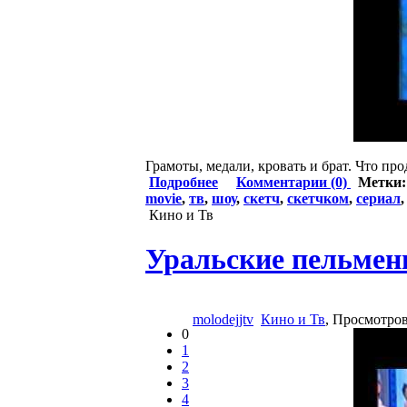
Грамоты, медали, кровать и брат. Что прод
Подробнее
Комментарии (0)
Метки
movie
,
тв
,
шоу
,
скетч
,
скетчком
,
сериал
Кино и Тв
Уральские пельмени
molodejjtv
Кино и Тв
, Просмотро
0
1
2
3
4