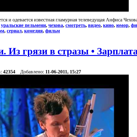
тся и одевается известная гламурная телеведущая Анфиса Чехова
:
уральские пельмени
,
чехова
,
смотреть
,
видео
,
кино
,
юмор
,
ф
ом
,
сериал
,
комедия
,
фильм
. Из грязи в стразы • Зарплат
в:
42354
Добавлено:
11-06-2011, 15:27