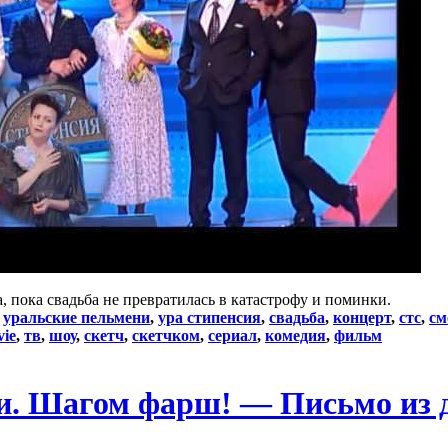
а, пока свадьба не превратилась в катастрофу и поминки.
:
уральские пельмени
,
ура стипенсия
,
свадьба
,
концерт
,
стс
,
см
ie
,
тв
,
шоу
,
скетч
,
скетчком
,
сериал
,
комедия
,
фильм
и. Шагом фарш! — Письмо из 