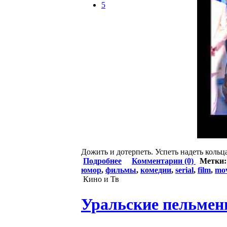
5
Дожить и дотерпеть. Успеть надеть кольц
Подробнее
Комментарии (0)
Метки
юмор
,
фильмы
,
комедии
,
serial
,
film
,
mov
Кино и Тв
Уральские пельмен