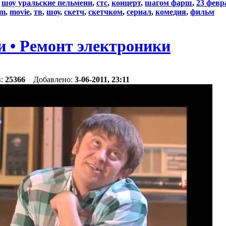
:
шоу уральские пельмени
,
стс
,
концерт
,
шагом фарш
,
23 февр
lm
,
movie
,
тв
,
шоу
,
скетч
,
скетчком
,
сериал
,
комедия
,
фильм
и • Ремонт электроники
в:
25366
Добавлено:
3-06-2011, 23:11