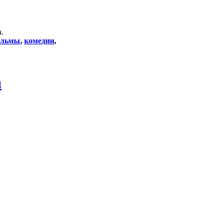
.
ильмы
,
комедии
,
а