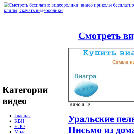
Смотреть ви
Категории
видео
Кино и Тв
Главная
Уральские пе
КВН
НЛО
Письмо из дом
Мода