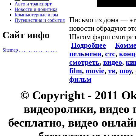
Авто и транспорт
Новости и политика
Компьютерные игры
Письмо из дома — это
Путешествия и события
новости обрадуют эт
Сайт инфо
Шагом фарш смотрите
Подробнее
Комме
Sitemap
.
.
.
.
.
.
.
.
.
.
.
.
.
.
.
.
пельмени
,
стс
,
конц
смотреть
,
видео
,
ки
film
,
movie
,
тв
,
шоу
,
фильм
© Copyright - 2011 O
видеоролики, видео 
бесплатно, видео онлай