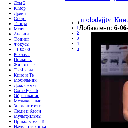
Дом 2
Юмор
Драки
molodejjtv
Кино
Спорт
0
Танцы
Добавлено:
6-06
1
Менты
2
Аварии
3
Тюнинг
4
Фокусы
5
+100500
Реклама
Приколы
Животные
Трейлеры
Кино и Тв
Мобильник
Дом, Семья
Comedy club
Образование
Музыкальные
Знаменитости
Люди и блоги
Мультфильмы
Приколы на ТВ
Наука и техника