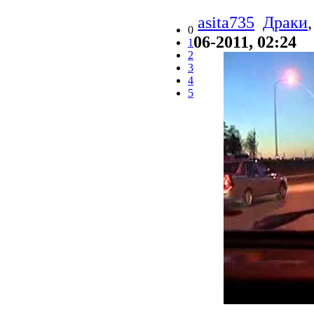
asita735
Драки
0
06-2011, 02:24
1
2
3
4
5