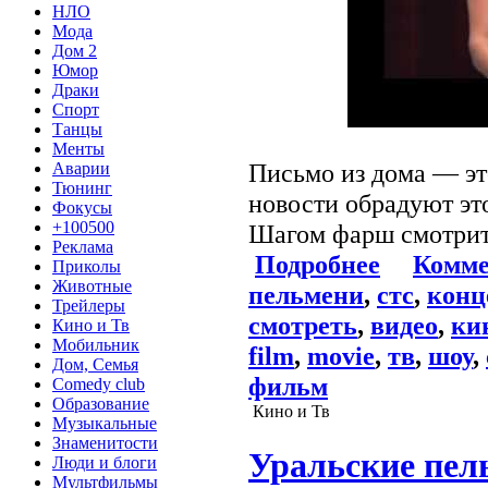
НЛО
Мода
Дом 2
Юмор
Драки
Спорт
Танцы
Менты
Письмо из дома — это
Аварии
Тюнинг
новости обрадуют эт
Фокусы
+100500
Шагом фарш смотрите
Реклама
Подробнее
Комме
Приколы
Животные
пельмени
,
стс
,
конц
Трейлеры
смотреть
,
видео
,
ки
Кино и Тв
Мобильник
film
,
movie
,
тв
,
шоу
,
Дом, Семья
фильм
Comedy club
Образование
Кино и Тв
Музыкальные
Знаменитости
Уральские пел
Люди и блоги
Мультфильмы