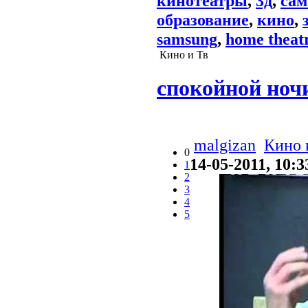
кинотеатры
,
3д
,
сам
образование
,
кино
,
samsung
,
home theat
Кино и Тв
спокойной ночи
malgizan
Кино 
0
14-05-2011, 10:3
1
2
3
4
5