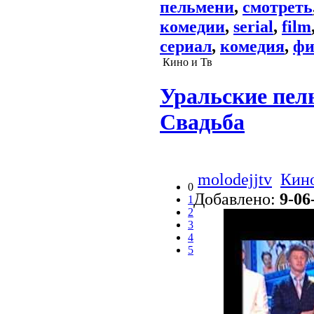
пельмени
,
смотреть
комедии
,
serial
,
film
сериал
,
комедия
,
фи
Кино и Тв
Уральские пель
Свадьба
molodejjtv
Кино
0
Добавлено:
9-06
1
2
3
4
5