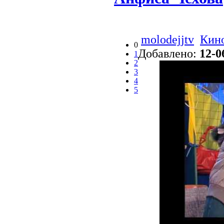
molodejjtv
Кино
0
Добавлено:
12-0
1
2
3
4
5