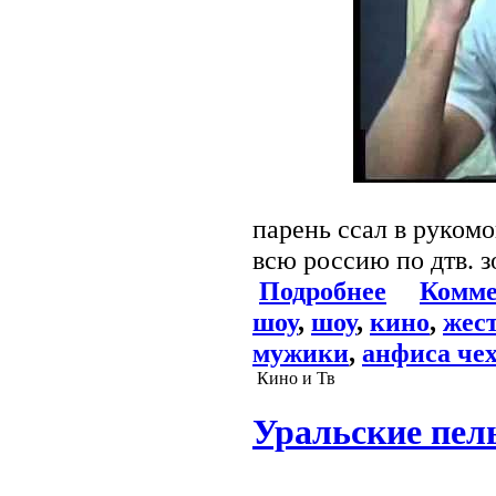
парень ссал в рукомо
всю россию по дтв. 
Подробнее
Комме
шоу
,
шоу
,
кино
,
жес
мужики
,
анфиса че
Кино и Тв
Уральские пел