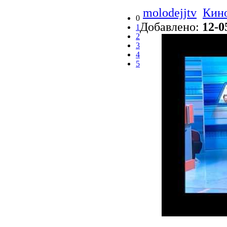
molodejjtv
Кино
0
Добавлено:
12-0
1
2
3
4
5