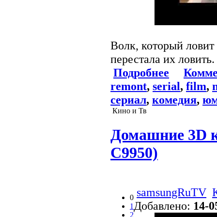
Волк, который ловит
перестала их ловить.
Подробнее
Комме
remont
,
serial
,
film
,
сериал
,
комедия
,
юм
Кино и Тв
Домашние 3D к
C9950)
samsungRuTV
0
Добавлено:
14-0
1
2