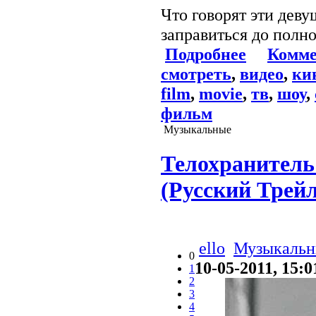
Что говорят эти дев
заправиться до полно
Подробнее
Комме
смотреть
,
видео
,
ки
film
,
movie
,
тв
,
шоу
,
фильм
Музыкальные
Телохранитель 
(Русский Трейл
ello
Музыкальн
0
10-05-2011, 15:0
1
2
3
4