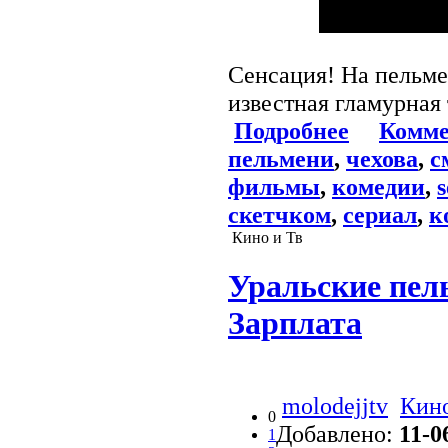
Сенсация! На пельме
известная гламурная
Подробнее
Комме
пельмени
,
чехова
,
с
фильмы
,
комедии
,
s
скетчком
,
сериал
,
к
Кино и Тв
Уральские пель
Зарплата
molodejjtv
Кино
0
Добавлено:
11-0
1