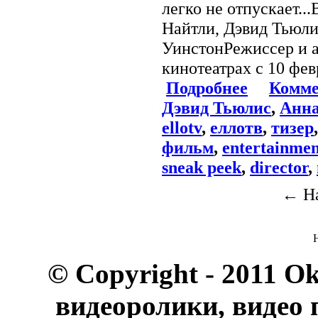
легко не отпускает..
Найтли, Дэвид Тьюли
УинстонРежиссер и а
кинотеатрах с 10 фев
Подробнее
Комме
Дэвид Тьюлис
,
Анн
ellotv
,
еллотв
,
тизер
фильм
,
entertainmen
sneak peek
,
director
,
← На
© Copyright - 2011 O
видеоролики, видео 