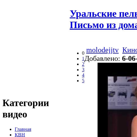
Уральские пе
Письмо из дом
molodejjtv
Кино
0
Добавлено:
6-06
1
2
3
4
5
Категории
видео
Главная
КВН