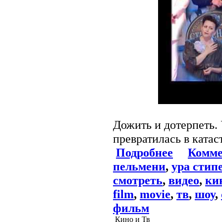
Дожить и дотерпеть. 
превратилась в ката
Подробнее
Комме
пельмени
,
ура стип
смотреть
,
видео
,
ки
film
,
movie
,
тв
,
шоу
,
фильм
Кино и Тв