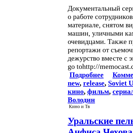
Документальный сер
о работе сотруднико
материале, снятом в
машин, уличными ка
очевидцами. Также п
репортажи от съемо
дежурство вместе с 
go tohttp://memocast
Подробнее
Комме
new
,
release
,
Soviet 
кино
,
фильм
,
сериа
Володин
Кино и Тв
Уральские пель
Анфиса Чехова