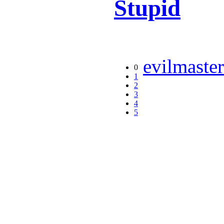
Stupid
evilmaste
0
1
2
3
4
5