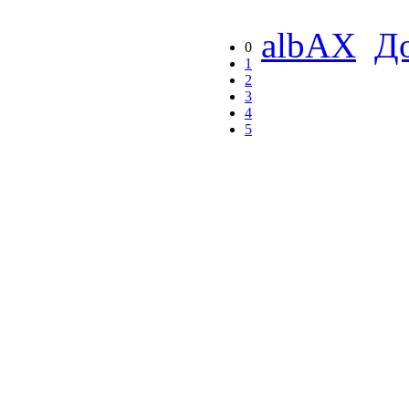
albAX
Д
0
1
2
3
4
5