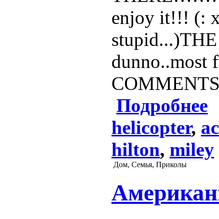
enjoy it!!! (
stupid...)TH
dunno..most 
COMMENTS
Подробнее
helicopter
,
ac
hilton
,
miley
Дом, Семья, Приколы
Американ