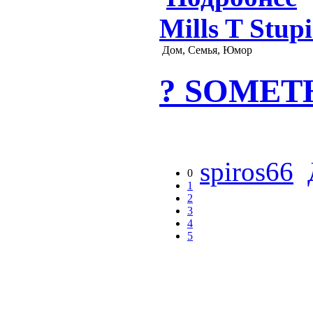
Mills T Stup
Дом, Семья, Юмор
? SOMETHI
spiros66
0
1
2
3
4
5