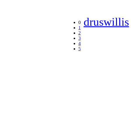
druswillis
0
1
2
3
4
5