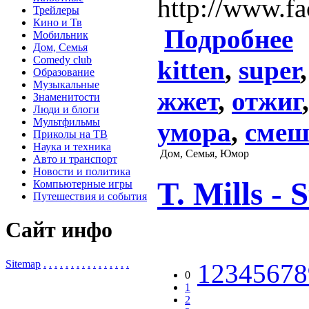
http://www.f
Трейлеры
Кино и Тв
Подробнее
Мобильник
Дом, Семья
Comedy club
kitten
,
super
Образование
Музыкальные
жжет
,
отжиг
Знаменитости
Люди и блоги
Мультфильмы
умора
,
смеш
Приколы на ТВ
Наука и техника
Дом, Семья, Юмор
Авто и транспорт
Новости и политика
T. Mills - 
Компьютерные игры
Путешествия и события
Сайт инфо
Sitemap
.
.
.
.
.
.
.
.
.
.
.
.
.
.
.
.
123456789
0
1
2