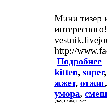
Мини тизер н
интересного!h
vestnik.live
http://www.f
Подробнее
kitten
,
super
жжет
,
отжиг
умора
,
смеш
Дом, Семья, Юмор