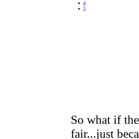
4
5
So what if th
fair...just bec