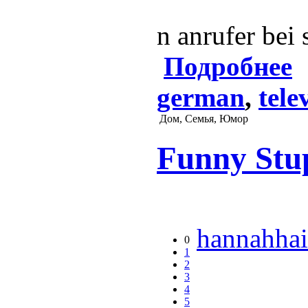
n anrufer bei
Подробнее
german
,
tele
Дом, Семья, Юмор
Funny Stup
hannahhai
0
1
2
3
4
5