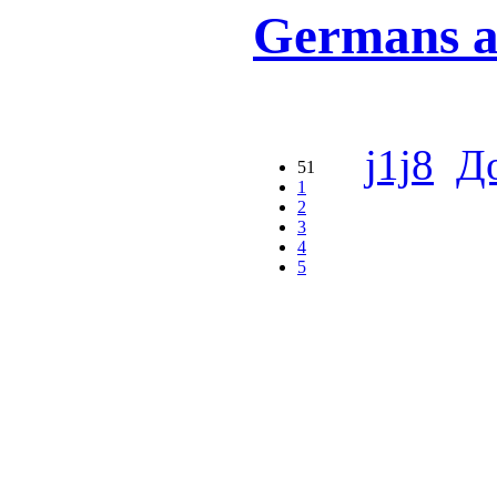
Germans a
j1j8
Д
51
1
2
3
4
5