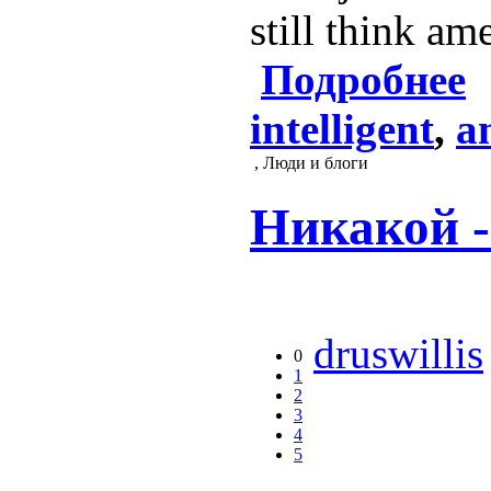
still think am
Подробнее
intelligent
,
a
, Люди и блоги
Никакой -
druswillis
0
1
2
3
4
5