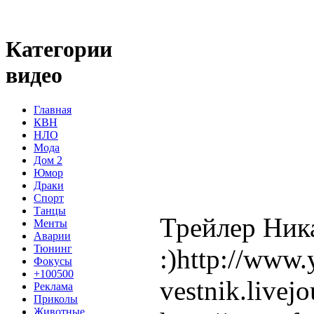
Категории
видео
Главная
КВН
НЛО
Мода
Дом 2
Юмор
Драки
Спорт
Танцы
Трейлер Ника
Менты
Аварии
Тюнинг
:)http://www.
Фокусы
+100500
vestnik.live
Реклама
Приколы
Животные