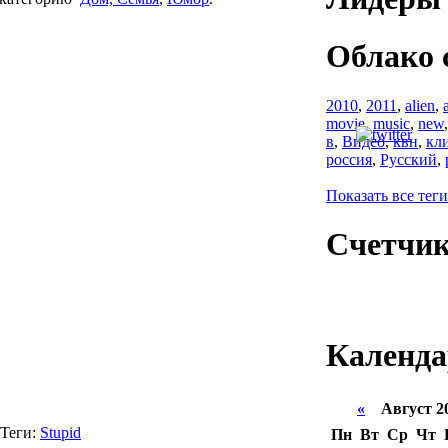
Облако 
2010
,
2011
,
alien
,
movie
,
music
,
new
в
,
Видео
,
квн
,
кл
россия
,
Русский
,
Показать все теги
Счетчи
Календа
«
Август 2
Теги:
Stupid
Пн
Вт
Ср
Чт