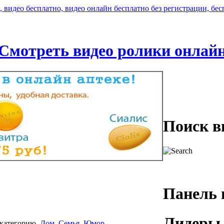
Смотреть видео ролики онлай
Поиск в
Панель 
Лидеры 
категорию
Дом, Семья
,
Юмор
.