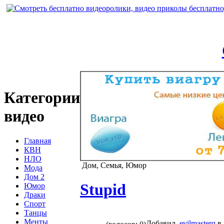
Категории
видео
Главная
КВН
НЛО
Дом, Семья, Юмор
Мода
Дом 2
Stupid
Юмор
Драки
Спорт
Танцы
Менты
Добавил
evilmasterq
в 