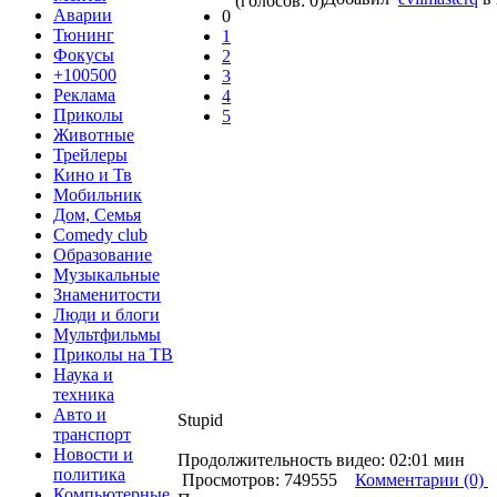
(голосов: 0)
Аварии
0
Тюнинг
1
Фокусы
2
+100500
3
Реклама
4
Приколы
5
Животные
Трейлеры
Кино и Тв
Мобильник
Дом, Семья
Comedy club
Образование
Музыкальные
Знаменитости
Люди и блоги
Мультфильмы
Приколы на ТВ
Наука и
техника
Авто и
Stupid
транспорт
Новости и
Продолжительность видео: 02:01 мин
политика
Просмотров: 749555
Комментарии (0)
Компьютерные