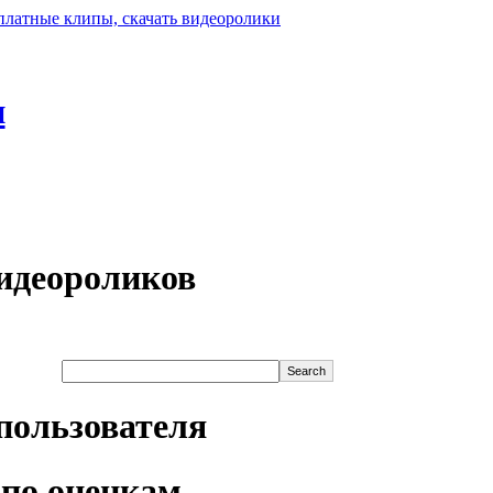
н
идеороликов
пользователя
по оценкам