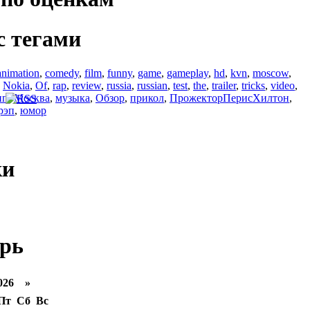
с тегами
animation
,
comedy
,
film
,
funny
,
game
,
gameplay
,
hd
,
kvn
,
moscow
,
,
Nokia
,
Of
,
rap
,
review
,
russia
,
russian
,
test
,
the
,
trailer
,
tricks
,
video
,
ип
,
Москва
,
музыка
,
Обзор
,
прикол
,
ПрожекторПерисХилтон
,
рэп
,
юмор
ки
рь
026 »
Пт
Сб
Вс