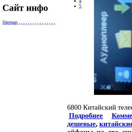
4
Сайт инфо
5
Sitemap
.
.
.
.
.
.
.
.
.
.
.
.
.
.
.
.
6800 Китайский телеф
Подробнее
Комме
дешевые
,
китайски
айфоны
,
на
,
две
,
си