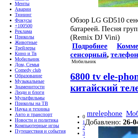
Менты
Аварии
Тюнинг
Обзор LG GD510 сен
Фокусы
+100500
батареей. Песня гру
Реклама
(Remix DJ Vini)
Приколы
Животные
Подробнее
Комме
Трейлеры
сенсорный
,
телефо
Кино и Тв
Мобильник
Мобильник
Дом, Семья
Comedy club
6800 tv ele-pho
Образование
Музыкальные
китайский тел
Знаменитости
Люди и блоги
Мультфильмы
Приколы на ТВ
Наука и техника
mrelephone
Мо
Авто и транспорт
0
Новости и политика
Добавлено:
26-0
1
Компьютерные игры
2
Путешествия и события
3