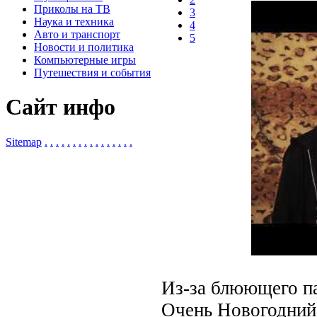
Приколы на ТВ
3
Наука и техника
4
Авто и транспорт
5
Новости и политика
Компьютерные игры
Путешествия и события
Сайт инфо
Sitemap
.
.
.
.
.
.
.
.
.
.
.
.
.
.
.
.
Из-за блюющего п
Очень Новогодний 