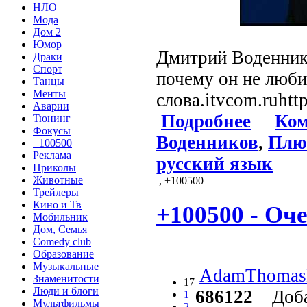
НЛО
Мода
Дом 2
Юмор
Дмитрий Воденник
Драки
Спорт
почему он не люби
Танцы
Менты
слова.itvcom.ruhtt
Аварии
Подробнее
Ком
Тюнинг
Фокусы
Воденников
,
Плю
+100500
Реклама
русский язык
Приколы
Животные
, +100500
Трейлеры
Кино и Тв
+100500 - Оч
Мобильник
Дом, Семья
Comedy club
Образование
Музыкальные
AdamThomas
Знаменитости
17
Люди и блоги
686122
Доба
1
Мультфильмы
2