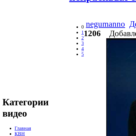
negumanno
Д
0
1206
Добавл
1
2
3
4
5
Категории
видео
Главная
КВН