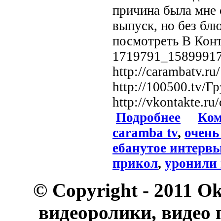
причина была мне 
выпуск, но без б
посмотреть В Конта
1719791_15899917
http://carambatv.
http://100500.tv/Г
http://vkontakte.r
Подробнее
Ком
caramba tv
,
очень
ебанутое интерв
прикол
,
уронили 
© Copyright - 2011 O
видеоролики, видео 