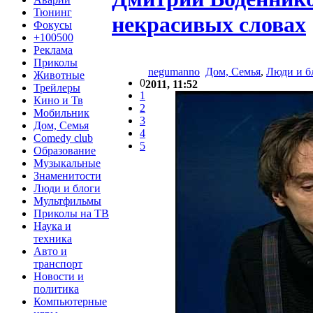
Тюнинг
некрасивых словах
Фокусы
+100500
Реклама
Приколы
negumanno
Дом, Семья
,
Люди и б
Животные
0
2011, 11:52
Трейлеры
1
Кино и Тв
2
Мобильник
3
Дом, Семья
4
Comedy club
5
Образование
Музыкальные
Знаменитости
Люди и блоги
Мультфильмы
Приколы на ТВ
Наука и
техника
Авто и
транспорт
Новости и
политика
Компьютерные