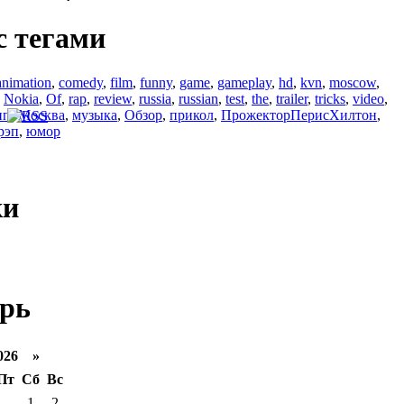
с тегами
animation
,
comedy
,
film
,
funny
,
game
,
gameplay
,
hd
,
kvn
,
moscow
,
,
Nokia
,
Of
,
rap
,
review
,
russia
,
russian
,
test
,
the
,
trailer
,
tricks
,
video
,
ип
,
Москва
,
музыка
,
Обзор
,
прикол
,
ПрожекторПерисХилтон
,
рэп
,
юмор
ки
рь
026 »
Пт
Сб
Вс
1
2