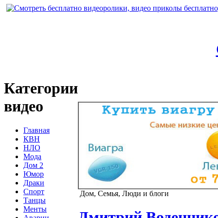
Категории
видео
Главная
КВН
НЛО
Мода
Дом 2
Юмор
Драки
Спорт
Дом, Семья, Люди и блоги
Танцы
Менты
Дмитрий Воденников
Аварии