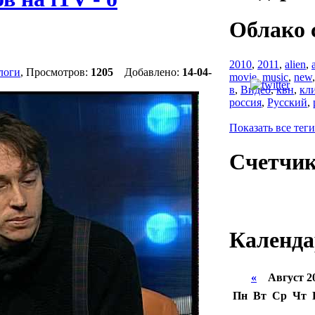
Облако 
2010
,
2011
,
alien
,
логи
, Просмотров:
1205
Добавлено:
14-04-
movie
,
music
,
new
в
,
Видео
,
квн
,
кл
россия
,
Русский
,
Показать все теги
Счетчи
Календа
«
Август 2
Пн
Вт
Ср
Чт