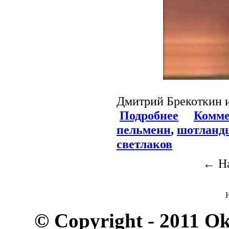
Дмитрий Брекоткин и
Подробнее
Комме
пельмени
,
шотланд
светлаков
← На
© Copyright - 2011 O