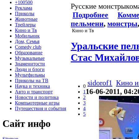
+100500
Русские монстрыком
Реклама
Подробнее
Комме
Приколы
Животные
пельмени
,
монстры
Трейлеры
Кино и Тв
Кино и Тв
Мобильник
Дом, Семья
Уральские пел
Comedy club
Образование
Стас Михайло
Музыкальные
Знаменитости
Люди и блоги
Мультфильмы
Приколы на ТВ
sidorof1
Кино и
Наука и техника
0
16-06-2011, 04:2
Авто и транспорт
1
Новости и политика
2
Компьютерные игры
3
Путешествия и события
4
5
Сайт инфо
Sitemap
.
.
.
.
.
.
.
.
.
.
.
.
.
.
.
.