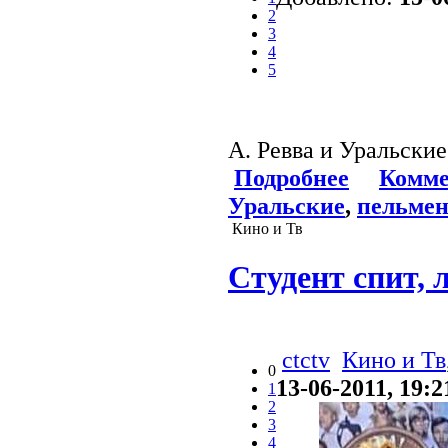
2
3
4
5
А. Ревва и Уральски
Подробнее
Комме
Уральские
,
пельме
Кино и Тв
Cтудент спит, 
ctctv
Кино и Тв
0
13-06-2011, 19:2
1
2
3
4