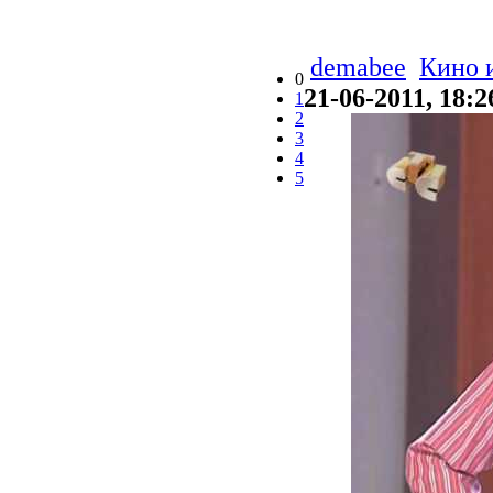
demabee
Кино 
0
21-06-2011, 18:2
1
2
3
4
5