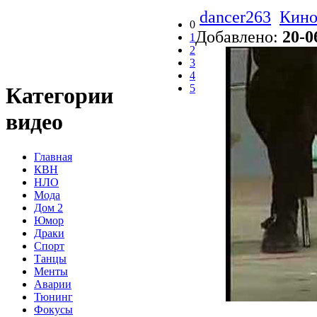
dancer263
Кино
0
Добавлено:
20-0
1
2
3
4
5
Категории
видео
Главная
КВН
НЛО
Мода
Дом 2
Юмор
Драки
Спорт
Танцы
Менты
Аварии
Тюнинг
Фокусы