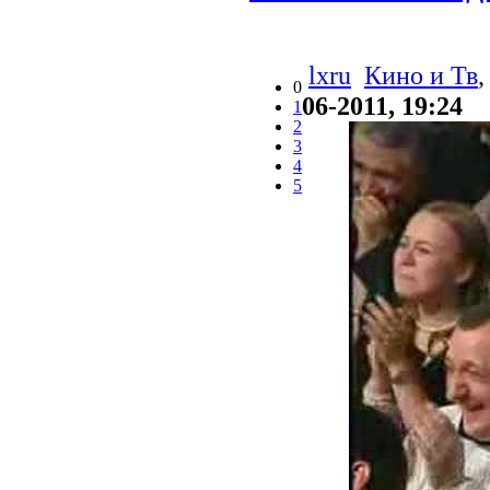
lxru
Кино и Тв
0
06-2011, 19:24
1
2
3
4
5