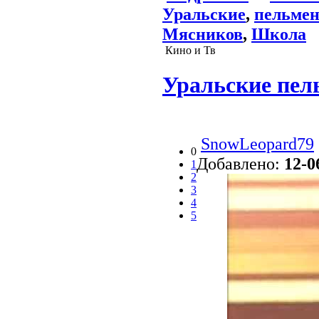
Уральские
,
пельме
Мясников
,
Школа
Кино и Тв
Уральские пел
SnowLeopard79
0
Добавлено:
12-0
1
2
3
4
5