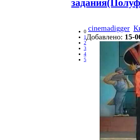
задания(Полуф
cinemadigger
К
0
Добавлено:
15-0
1
2
3
4
5