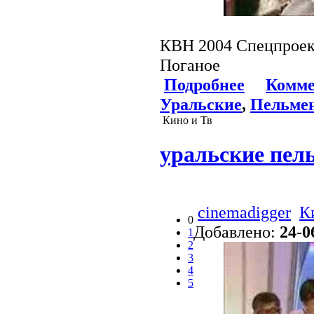
КВН 2004 Спецпроек
Поганое
Подробнее
Комме
Уральские
,
Пельме
Кино и Тв
уральские пел
cinemadigger
К
0
Добавлено:
24-0
1
2
3
4
5