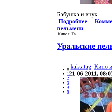
Бабушка и внук
Подробнее
Комме
пельмени
Кино и Тв
Уральские пел
kaktatag
Кино и
0
21-06-2011, 08:0
1
2
3
4
5