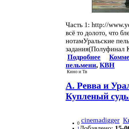
Часть 1: http://www
всё то долото, что бл
нотамУральские пель
задания(Полуфинал 
Подробнее
Комме
пельмени
,
КВН
Кино и Тв
А. Ревва и Ура
Купленый судь
cinemadigger
К
0
Добавлено:
15-0
1