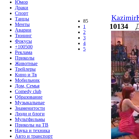
Юмор
Драки
Спорт
KazimirK
Танцы
85
Менты
10134
До
1
Аварии
2
Тюнинг
3
Фокусы
4
+100500
5
Реклама
Приколы
Животные
Трейлеры
Кино и Тв
Мобильник
Дом, Семья
Comedy club
Образование
Музыкальные
Знаменитости
Люди и блоги
Мультфильмы
Приколы на ТВ
Наука и техника
Авто и транспорт