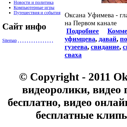
Новости и политика
Компьютерные игры
Путешествия и события
Оксана Уфимева - гл
на Первом канале
Сайт инфо
Подробнее
Комме
уфимцева
,
давай
,
п
Sitemap
.
.
.
.
.
.
.
.
.
.
.
.
.
.
.
.
гузеева
,
свидание
,
с
сваха
© Copyright - 2011 O
видеоролики, видео 
бесплатно, видео онлай
бесплатные клипы