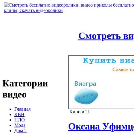
Смотреть ви
Категории
видео
Главная
Кино и Тв
КВН
НЛО
Оксана Уфимце
Мода
Дом 2