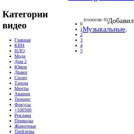
Категории
Добави
(голосов: 0)
видео
0
Музыкальные
.
1
2
Главная
3
КВН
4
НЛО
5
Мода
Дом 2
Юмор
Драки
Спорт
Танцы
Менты
Аварии
Тюнинг
Фокусы
+100500
Реклама
Приколы
Животные
Трейлеры