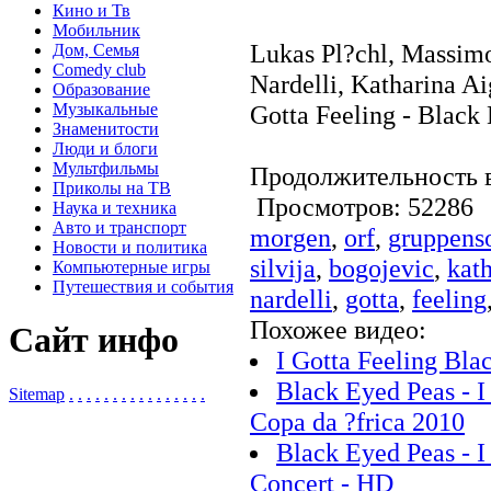
Кино и Тв
Мобильник
Lukas Pl?chl, Massimo
Дом, Семья
Comedy club
Nardelli, Katharina Ai
Образование
Музыкальные
Gotta Feeling - Black
Знаменитости
Люди и блоги
Мультфильмы
Продолжительность в
Приколы на ТВ
Просмотров: 5228
Наука и техника
Авто и транспорт
morgen
,
orf
,
gruppens
Новости и политика
silvija
,
bogojevic
,
kat
Компьютерные игры
Путешествия и события
nardelli
,
gotta
,
feeling
Похожее видео:
Сайт инфо
I Gotta Feeling Bl
Black Eyed Peas - I
Sitemap
.
.
.
.
.
.
.
.
.
.
.
.
.
.
.
.
Copa da ?frica 2010
Black Eyed Peas - I
Concert - HD