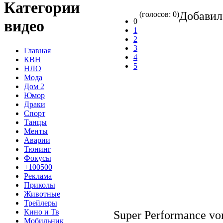
Категории
Добави
(голосов: 0)
0
видео
1
2
3
Главная
4
КВН
5
НЛО
Мода
Дом 2
Юмор
Драки
Спорт
Танцы
Менты
Аварии
Тюнинг
Фокусы
+100500
Реклама
Приколы
Животные
Трейлеры
Кино и Тв
Super Performance von
Мобильник