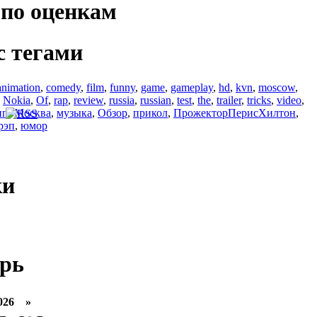
по оценкам
с тегами
animation
,
comedy
,
film
,
funny
,
game
,
gameplay
,
hd
,
kvn
,
moscow
,
,
Nokia
,
Of
,
rap
,
review
,
russia
,
russian
,
test
,
the
,
trailer
,
tricks
,
video
,
ип
,
Москва
,
музыка
,
Обзор
,
прикол
,
ПрожекторПерисХилтон
,
рэп
,
юмор
ки
рь
026 »