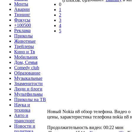
(голосов: 0)
Менты
0
Аварии
1
Тюнинг
2
Фокусы
3
+100500
4
Реклама
5
Приколы
Животные
Трейлеры
Кино и Тв
Мобильник
Дом, Семья
Comedy club
Образование
Музыкальные
Знаменитости
Люди и блоги
Мультфильмы
Приколы на ТВ
Наука и
техника
Новый Nokia n8 обзор телефона. Видео о 
Авто и
цены, характеристика телефона nokia n8 н
транспорт
Новости и
Продолжительность видео: 00:22 мин
политика