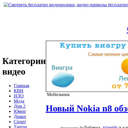
Категории
видео
Главная
КВН
Мобильник
НЛО
Мода
Новый Nokia n8 об
Дом 2
Юмор
Драки
Спорт
Танцы
Добавил
islamiify
в ка