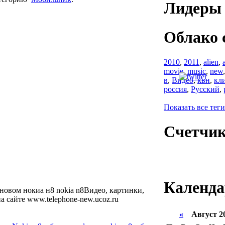
Лидеры 
Облако 
2010
,
2011
,
alien
,
movie
,
music
,
new
в
,
Видео
,
квн
,
кл
россия
,
Русский
,
Показать все теги
Счетчи
Календа
новом нокиа н8 nokia n8Видео, картинки,
а сайте www.telephone-new.ucoz.ru
«
Август 2