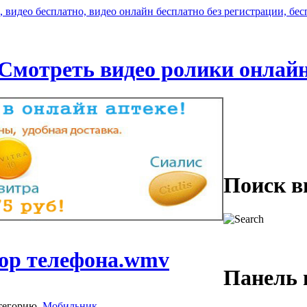
Смотреть видео ролики онлай
Поиск в
зор телефона.wmv
Панель 
тегорию
Мобильник
.