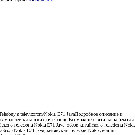
/Telefony-s-televizorom/Nokia-E71-JavaПодробное описание и
их моделей китайских телефонов Вы можете найти на нашем сай
айского телефона Nokia E71 Java, обзор китайского телефона Noki
ообзор Nokia E71 Java, китайский телефон Nokia, копия