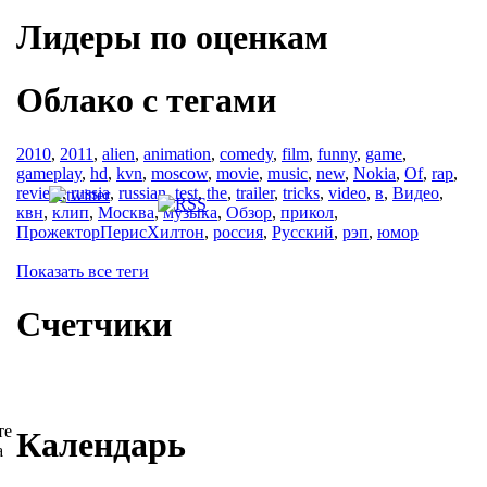
Лидеры по оценкам
Облако с тегами
2010
,
2011
,
alien
,
animation
,
comedy
,
film
,
funny
,
game
,
gameplay
,
hd
,
kvn
,
moscow
,
movie
,
music
,
new
,
Nokia
,
Of
,
rap
,
review
,
russia
,
russian
,
test
,
the
,
trailer
,
tricks
,
video
,
в
,
Видео
,
квн
,
клип
,
Москва
,
музыка
,
Обзор
,
прикол
,
ПрожекторПерисХилтон
,
россия
,
Русский
,
рэп
,
юмор
Показать все теги
Счетчики
те
Календарь
a