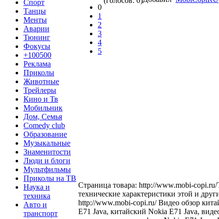
(голосов: 0)
Спорт
0
Танцы
1
Менты
2
Аварии
3
Тюнинг
4
Фокусы
5
+100500
Реклама
Приколы
Животные
Трейлеры
Кино и Тв
Мобильник
Дом, Семья
Comedy club
Образование
Музыкальные
Знаменитости
Люди и блоги
Мультфильмы
Приколы на ТВ
Страница товара: http://www.mobi-copi.ru
Наука и
технические характеристики этой и друг
техника
http://www.mobi-copi.ru/ Видео обзор кит
Авто и
E71 Java, китайский Nokia E71 Java, виде
транспорт