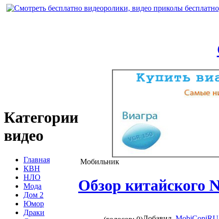
Категории
видео
Главная
Мобильник
КВН
НЛО
Обзор китайского N
Мода
Дом 2
Юмор
Драки
Добавил
MobiCopiRU