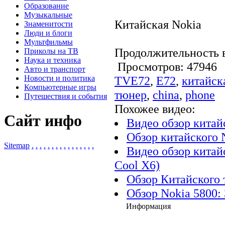
Образование
Музыкальные
Китайская Nokia
Знаменитости
Люди и блоги
Мультфильмы
Продолжительность в
Приколы на ТВ
Наука и техника
Просмотров: 4794
Авто и транспорт
Новости и политика
TVE72
,
E72
,
китайск
Компьютерные игры
тюнер
,
china
,
phone
Путешествия и события
Похожее видео:
Сайт инфо
Видео обзор китай
Обзор китайского 
Sitemap
.
.
.
.
.
.
.
.
.
.
.
.
.
.
.
.
Видео обзор китай
Cool X6)
Обзор Китайского 
Обзор Nokia 5800:
Информация