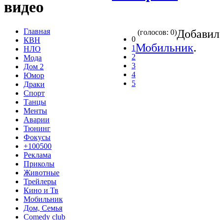
видео
Главная
Добави
(голосов: 0)
0
КВН
Мобильник
.
1
НЛО
2
Мода
3
Дом 2
4
Юмор
5
Драки
Спорт
Танцы
Менты
Аварии
Тюнинг
Фокусы
+100500
Реклама
Приколы
Животные
Трейлеры
Кино и Тв
Мобильник
Дом, Семья
Comedy club