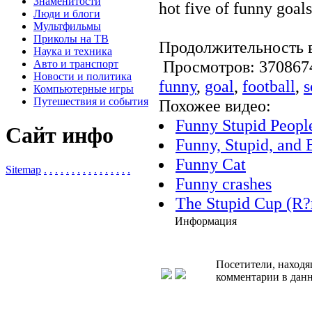
Знаменитости
hot five of funny goals
Люди и блоги
Мультфильмы
Приколы на ТВ
Продолжительность в
Наука и техника
Просмотров: 3708
Авто и транспорт
Новости и политика
funny
,
goal
,
football
,
s
Компьютерные игры
Путешествия и события
Похожее видео:
Funny Stupid Peopl
Сайт инфо
Funny, Stupid, and
Funny Cat
Sitemap
.
.
.
.
.
.
.
.
.
.
.
.
.
.
.
.
Funny crashes
The Stupid Cup (
Информация
Посетители, находя
комментарии в данн