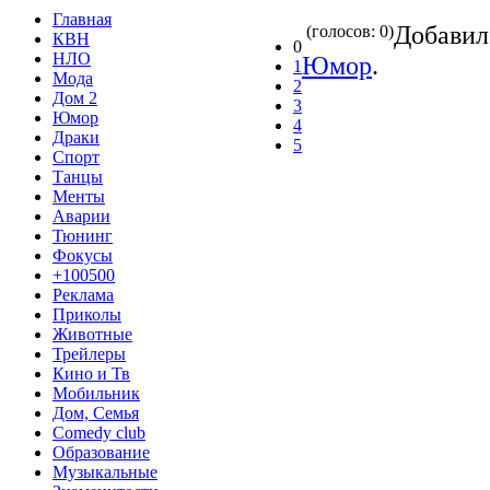
Главная
Добави
(голосов: 0)
КВН
0
НЛО
Юмор
.
1
Мода
2
Дом 2
3
Юмор
4
Драки
5
Спорт
Танцы
Менты
Аварии
Тюнинг
Фокусы
+100500
Реклама
Приколы
Животные
Трейлеры
Кино и Тв
Мобильник
Дом, Семья
Comedy club
Образование
Музыкальные