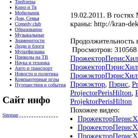
Трейлеры
Кино и Тв
Мобильник
19.02.2011. В гостях
Дом, Семья
краны: http://kran-de
Comedy club
Образование
Музыкальные
Продолжительность в
Знаменитости
Люди и блоги
Просмотров: 3105
Мультфильмы
ПрожекторПерисХил
Приколы на ТВ
Наука и техника
ПрожекторПэрисХил
Авто и транспорт
Новости и политика
ПрожэкторПэрисХил
Компьютерные игры
Прожэктор
,
Пэрис
,
Pr
Путешествия и события
ProjectorPerisHilton
,
Сайт инфо
ProjektorPerisHilton
Похожее видео:
Sitemap
.
.
.
.
.
.
.
.
.
.
.
.
.
.
.
.
ПрожекторПерисХил
ПрожекторПерисХи
ПрожекторПерисХи