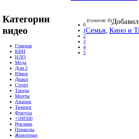
Категории
Добави
(голосов: 0)
0
видео
Семья
,
Кино и Т
1
2
3
Главная
4
КВН
5
НЛО
Мода
Дом 2
Юмор
Драки
Спорт
Танцы
Менты
Аварии
Тюнинг
Фокусы
+100500
Реклама
Приколы
Животные