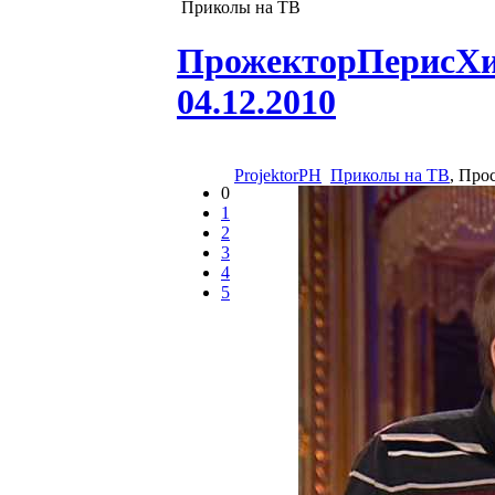
Приколы на ТВ
ПрожекторПерисХилт
04.12.2010
ProjektorPH
Приколы на ТВ
, Про
0
1
2
3
4
5