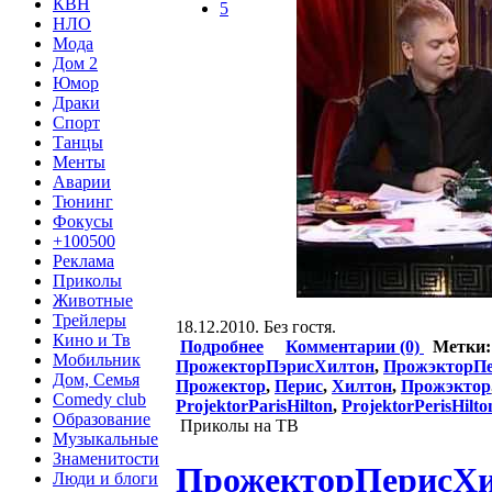
КВН
5
НЛО
Мода
Дом 2
Юмор
Драки
Спорт
Танцы
Менты
Аварии
Тюнинг
Фокусы
+100500
Реклама
Приколы
Животные
Трейлеры
18.12.2010. Без гостя.
Кино и Тв
Подробнее
Комментарии (0)
Метки
Мобильник
ПрожекторПэрисХилтон
,
ПрожэкторП
Дом, Семья
Прожектор
,
Перис
,
Хилтон
,
Прожэктор
Comedy club
ProjektorParisHilton
,
ProjektorPerisHilto
Образование
Приколы на ТВ
Музыкальные
Знаменитости
ПрожекторПерисХилт
Люди и блоги