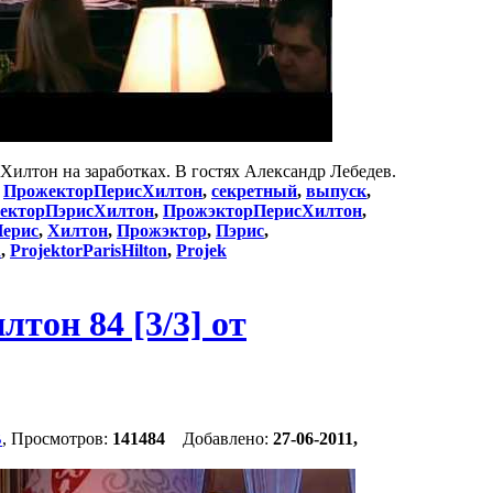
лтон на заработках. В гостях Александр Лебедев.
:
ПрожекторПерисХилтон
,
секретный
,
выпуск
,
екторПэрисХилтон
,
ПрожэкторПерисХилтон
,
ерис
,
Хилтон
,
Прожэктор
,
Пэрис
,
n
,
ProjektorParisHilton
,
Projek
он 84 [3/3] от
В
, Просмотров:
141484
Добавлено:
27-06-2011,