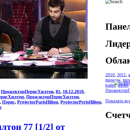
Панел
Лидер
Облак
2010
,
2011
,
a
moscow
,
mov
trailer
,
tricks
,
Прожектор
:
ПрожекторПерисХилтон
,
81
,
18.12.2010
,
ерисХилтон
,
ПрожэкторПэрисХилтон
,
Показать вс
,
Пэрис
,
ProjectorParisHilton
,
ProjectorPerisHilton
,
n
Счет
он 77 [1/2] от