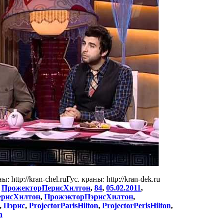
 http://kran-chel.ruГус. краны: http://kran-dek.ru
:
ПрожекторПерисХилтон
,
84
,
05.02.2011
,
ерисХилтон
,
ПрожэкторПэрисХилтон
,
,
Пэрис
,
ProjectorParisHilton
,
ProjectorPerisHilton
,
n