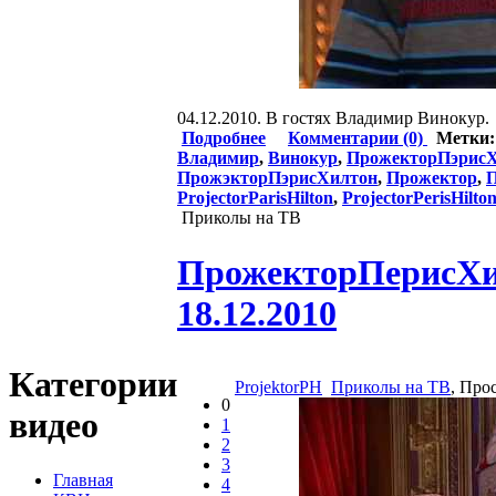
04.12.2010. В гостях Владимир Винокур.
Подробнее
Комментарии (0)
Метки
Владимир
,
Винокур
,
ПрожекторПэрис
ПрожэкторПэрисХилтон
,
Прожектор
,
П
ProjectorParisHilton
,
ProjectorPerisHilto
Приколы на ТВ
ПрожекторПерисХилт
18.12.2010
Категории
ProjektorPH
Приколы на ТВ
, Про
0
видео
1
2
3
Главная
4