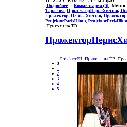
11.12.2010. В гостях Татьяна Тарасова.
Подробнее
Комментарии (0)
Метки
Тарасова
,
ПрожекторПэрисХилтон
,
Пр
Прожектор
,
Перис
,
Хилтон
,
Прожэктор
ProjektorParisHilton
,
ProjektorPerisHilto
Приколы на ТВ
ПрожекторПерисХил
ProjektorPH
Приколы на ТВ
, Про
0
1
2
3
4
5