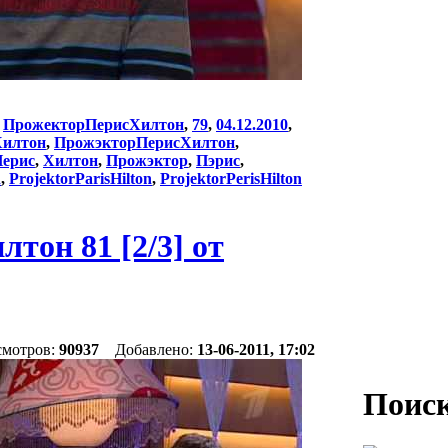
:
ПрожекторПерисХилтон
,
79
,
04.12.2010
,
Хилтон
,
ПрожэкторПерисХилтон
,
ерис
,
Хилтон
,
Прожэктор
,
Пэрис
,
n
,
ProjektorParisHilton
,
ProjektorPerisHilton
он 81 [2/3] от
смотров:
90937
Добавлено:
13-06-2011, 17:02
Поиск