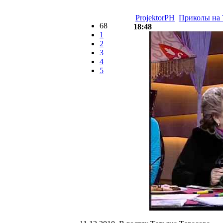
ProjektorPH
Приколы на
68
18:48
1
2
3
4
5