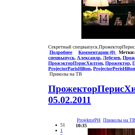
Секретный спецвыпуск.ПрожекторПерисХи
Подробнее
Комментарии (0)
Метки
спецвыпуск
,
Александр
,
Лебедев
,
Прож
ПрожэкторПэрисХилтон
,
Прожектор
,
П
ProjectorParisHilton
,
ProjectorPerisHilto
Приколы на ТВ
ПрожекторПерисХилт
05.02.2011
ProjektorPH
Приколы на Т
51
10:35
1