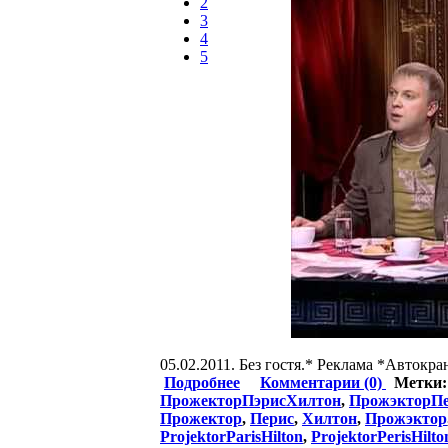
2
3
4
5
05.02.2011. Без гостя.* Реклама *Автокраны:
Подробнее
Комментарии (0)
Метки
ПрожекторПэрисХилтон
,
ПрожэкторП
Прожектор
,
Перис
,
Хилтон
,
Прожэктор
ProjektorParisHilton
,
ProjektorPerisHilto