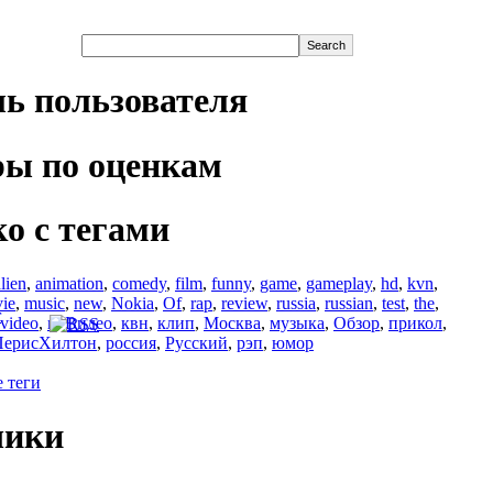
ь пользователя
ы по оценкам
о с тегами
lien
,
animation
,
comedy
,
film
,
funny
,
game
,
gameplay
,
hd
,
kvn
,
ie
,
music
,
new
,
Nokia
,
Of
,
rap
,
review
,
russia
,
russian
,
test
,
the
,
video
,
в
,
Видео
,
квн
,
клип
,
Москва
,
музыка
,
Обзор
,
прикол
,
ПерисХилтон
,
россия
,
Русский
,
рэп
,
юмор
е теги
чики