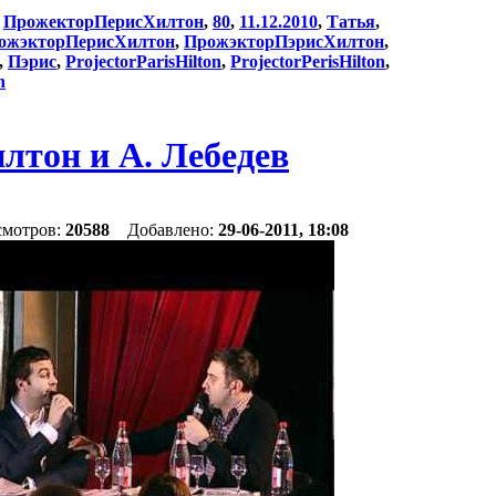
:
ПрожекторПерисХилтон
,
80
,
11.12.2010
,
Татья
,
ожэкторПерисХилтон
,
ПрожэкторПэрисХилтон
,
,
Пэрис
,
ProjectorParisHilton
,
ProjectorPerisHilton
,
n
тон и А. Лебедев
смотров:
20588
Добавлено:
29-06-2011, 18:08