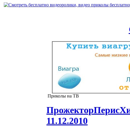
Приколы на ТВ
ПрожекторПерисХилт
11.12.2010