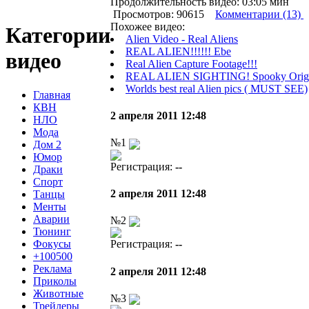
Продолжительность видео: 03:05 мин
Просмотров: 90615
Комментарии (13)
Похожее видео:
Категории
Alien Video - Real Aliens
REAL ALIEN!!!!!! Ebe
видео
Real Alien Capture Footage!!!
REAL ALIEN SIGHTING! Spooky Origina
Worlds best real Alien pics ( MUST SEE)
Главная
КВН
2 апреля 2011 12:48
НЛО
Мода
№1
Дом 2
Юмор
Регистрация:
--
Драки
Спорт
2 апреля 2011 12:48
Танцы
Менты
Аварии
№2
Тюнинг
Фокусы
Регистрация:
--
+100500
Реклама
2 апреля 2011 12:48
Приколы
Животные
№3
Трейлеры