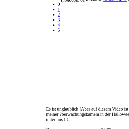
(голосов: 0)
0
1
2
3
4
5
Es ist unglaublich !Aber auf diesem Video i
meiner ?berwachungskamera in der Halloween
unter uns ! ! !