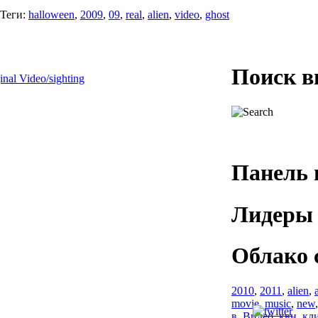
Теги:
halloween
,
2009
,
09
,
real
,
alien
,
video
,
ghost
Поиск в
l Video/sighting
Панель 
Лидеры 
Облако 
2010
,
2011
,
alien
,
movie
,
music
,
new
в
,
Видео
,
квн
,
кл