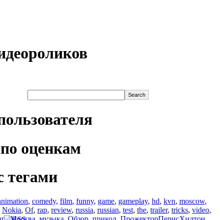
идеороликов
пользователя
по оценкам
с тегами
animation
,
comedy
,
film
,
funny
,
game
,
gameplay
,
hd
,
kvn
,
moscow
,
,
Nokia
,
Of
,
rap
,
review
,
russia
,
russian
,
test
,
the
,
trailer
,
tricks
,
video
,
ип
,
Москва
,
музыка
,
Обзор
,
прикол
,
ПрожекторПерисХилтон
,