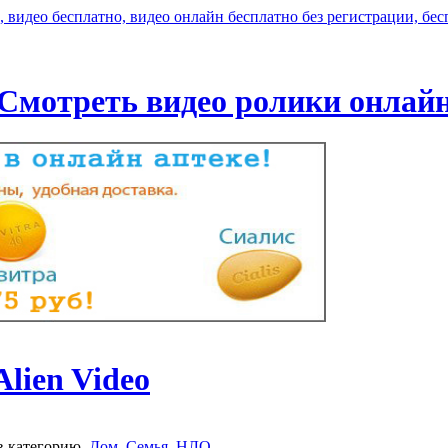
Смотреть видео ролики онлай
Alien Video
в категорию
Дом, Семья
,
НЛО
.