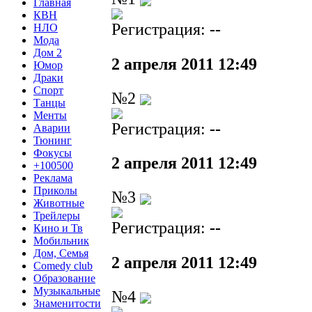
Главная
КВН
Регистрация:
--
НЛО
Мода
Дом 2
2 апреля 2011 12:49
Юмор
Драки
Спорт
№2
Танцы
Менты
Регистрация:
--
Аварии
Тюнинг
Фокусы
2 апреля 2011 12:49
+100500
Реклама
Приколы
№3
Животные
Трейлеры
Регистрация:
--
Кино и Тв
Мобильник
Дом, Семья
2 апреля 2011 12:49
Comedy club
Образование
Музыкальные
№4
Знаменитости