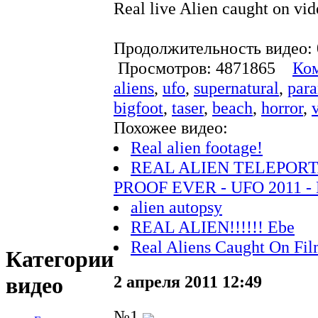
Real live Alien caught on vid
Продолжительность видео: 
Просмотров: 4871865
Ком
aliens
,
ufo
,
supernatural
,
par
bigfoot
,
taser
,
beach
,
horror
,
Похожее видео:
Real alien footage!
REAL ALIEN TELEPORT
PROOF EVER - UFO 2011 - 
alien autopsy
REAL ALIEN!!!!!! Ebe
Real Aliens Caught On Fi
Категории
2 апреля 2011 12:49
видео
№1