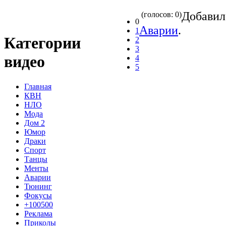
Добави
(голосов: 0)
0
Аварии
.
1
Категории
2
3
видео
4
5
Главная
КВН
НЛО
Мода
Дом 2
Юмор
Драки
Спорт
Танцы
Менты
Аварии
Тюнинг
Фокусы
+100500
Реклама
Приколы