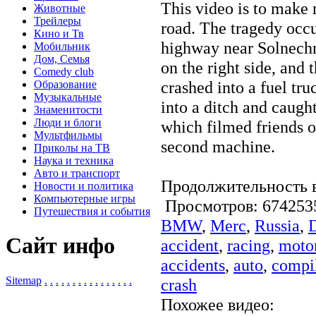
This video is to make 
Животные
Трейлеры
road. The tragedy occ
Кино и Тв
highway near Solnech
Мобильник
Дом, Семья
on the right side, and
Comedy club
crashed into a fuel tru
Образование
Музыкальные
into a ditch and caught
Знаменитости
Люди и блоги
which filmed friends o
Мультфильмы
second machine.
Приколы на ТВ
Наука и техника
Авто и транспорт
Продолжительность в
Новости и политика
Компьютерные игры
Просмотров: 6742
Путешествия и события
BMW
,
Merc
,
Russia
,
Сайт инфо
accident
,
racing
,
motor
accidents
,
auto
,
compi
Sitemap
.
.
.
.
.
.
.
.
.
.
.
.
.
.
.
.
crash
Похожее видео: