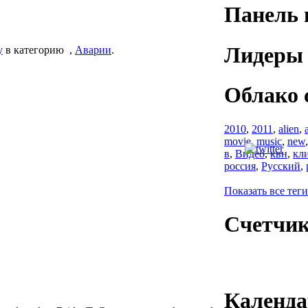
Панель 
Лидеры 
y
в категорию
,
Аварии
.
Облако 
2010
,
2011
,
alien
,
movie
,
music
,
new
в
,
Видео
,
квн
,
кл
россия
,
Русский
,
Показать все теги
Счетчи
Календа