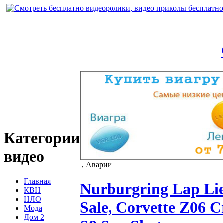
Категории
видео
, Аварии
Главная
Nurburgring Lap Lie
КВН
НЛО
Sale, Corvette Z06 
Мода
Дом 2