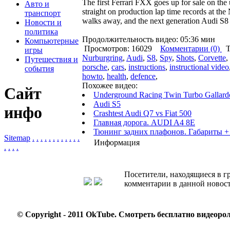
The first Ferrari FXX goes up for sale on th
Авто и
straight on production lap time records at the
транспорт
walks away, and the next generation Audi S8
Новости и
политика
Продолжительность видео: 05:36 мин
Компьютерные
Просмотров: 16029
Комментарии (0)
Т
игры
Nurburgring
,
Audi
,
S8
,
Spy
,
Shots
,
Corvette
,
Путешествия и
porsche
,
cars
,
instructions
,
instructional video
события
howto
,
health
,
defence
,
Похожее видео:
Сайт
Underground Racing Twin Turbo Gallar
Audi S5
инфо
Crashtest Audi Q7 vs Fiat 500
Главная дорога. AUDI A4 8Е
Тюнинг задних плафонов. Габариты + 
Sitemap
.
.
.
.
.
.
.
.
.
.
.
.
Информация
.
.
.
.
Посетители, находящиеся в 
комментарии в данной новост
© Copyright - 2011 OkTube.
Смотреть бесплатно видеорол