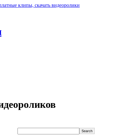
н
идеороликов