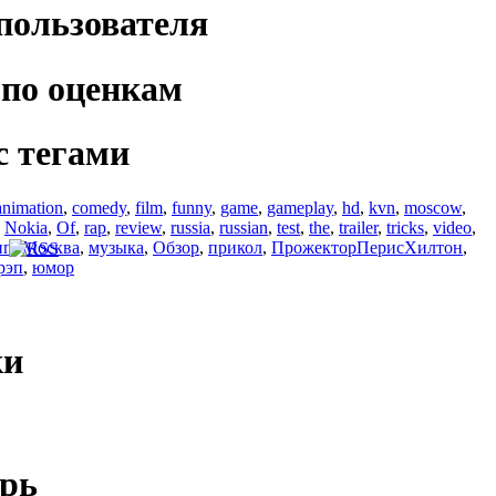
пользователя
по оценкам
с тегами
animation
,
comedy
,
film
,
funny
,
game
,
gameplay
,
hd
,
kvn
,
moscow
,
,
Nokia
,
Of
,
rap
,
review
,
russia
,
russian
,
test
,
the
,
trailer
,
tricks
,
video
,
ип
,
Москва
,
музыка
,
Обзор
,
прикол
,
ПрожекторПерисХилтон
,
рэп
,
юмор
ки
рь