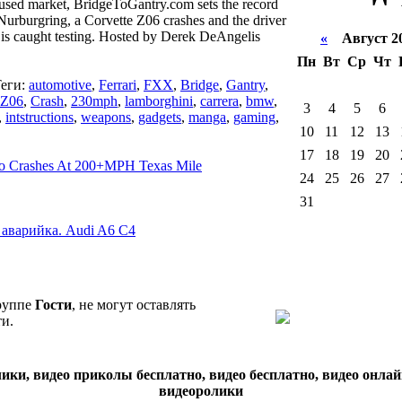
e used market, BridgeToGantry.com sets the record
 Nurburgring, a Corvette Z06 crashes and the driver
 is caught testing. Hosted by Derek DeAngelis
«
Август 2
Пн
Вт
Ср
Чт
еги:
automotive
,
Ferrari
,
FXX
,
Bridge
,
Gantry
,
Z06
,
Crash
,
230mph
,
lamborghini
,
carrera
,
bmw
,
3
4
5
6
,
intstructions
,
weapons
,
gadgets
,
manga
,
gaming
,
10
11
12
13
17
18
19
20
do Crashes At 200+MPH Texas Mile
24
25
26
27
31
аварийка. Audi A6 C4
группе
Гости
, не могут оставлять
и.
ики, видео приколы бесплатно, видео бесплатно, видео онлай
видеоролики