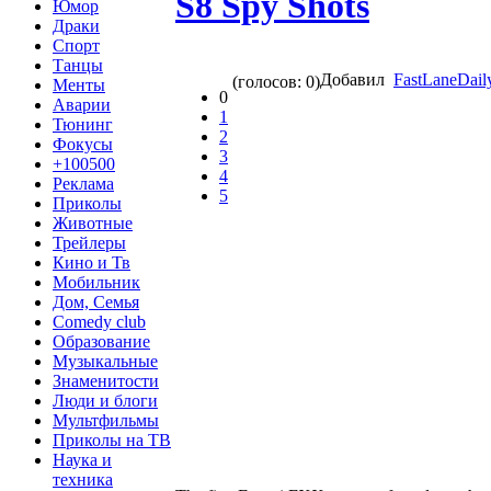
S8 Spy Shots
Юмор
Драки
Спорт
Танцы
Добавил
FastLaneDail
(голосов: 0)
Менты
0
Аварии
1
Тюнинг
2
Фокусы
3
+100500
4
Реклама
5
Приколы
Животные
Трейлеры
Кино и Тв
Мобильник
Дом, Семья
Comedy club
Образование
Музыкальные
Знаменитости
Люди и блоги
Мультфильмы
Приколы на ТВ
Наука и
техника