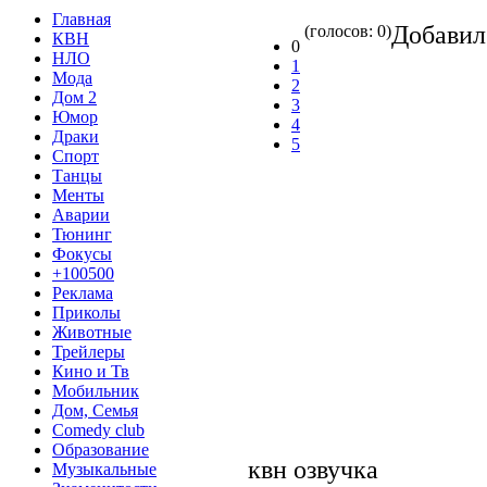
Главная
Добави
(голосов: 0)
КВН
0
НЛО
1
Мода
2
Дом 2
3
Юмор
4
Драки
5
Спорт
Танцы
Менты
Аварии
Тюнинг
Фокусы
+100500
Реклама
Приколы
Животные
Трейлеры
Кино и Тв
Мобильник
Дом, Семья
Comedy club
Образование
квн озвучка
Музыкальные