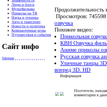
Знаменитости
Люди и блоги
Продолжительность в
Мультфильмы
Приколы на ТВ
Просмотров: 7455
Наука и техника
озвучка
Авто и транспорт
Новости и политика
Похожее видео:
Компьютерные игры
Путешествия и события
Прикольная озвуч
КВН Озвучка филь
Сайт инфо
Аниме приколы оз
Русская озвучка ан
Sitemap
.
.
.
.
.
.
.
.
.
.
.
.
.
.
.
.
Уличные танцы 3D.
вперед 3D. HD
Информация
Посетители, находя
комментарии в данн