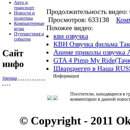
Авто и
транспорт
Продолжительность видео: 
Новости и
политика
Просмотров: 633138
Комм
Компьютерные
Похожее видео:
игры
Путешествия и
квн озвучка
события
КВН Озвучка фильма Так
Сайт
Аниме приколы озвучка 
GTA 4 Pimp My Ride(Тачк
инфо
Шварцнегер в Наша RUS
Информация
Sitemap
.
.
.
.
.
.
.
.
.
.
.
.
.
.
.
.
Посетители, находящиеся в 
комментарии в данной новост
© Copyright - 2011 O