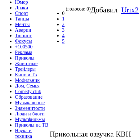
Юмор
Драки
Добавил
Urix
(голосов: 0)
Спорт
0
Танцы
1
Менты
2
Аварии
3
Тюнинг
4
Фокусы
5
+100500
Реклама
Приколы
Животные
Трейлеры
Кино и Тв
Мобильник
Дом, Семья
Comedy club
Образование
Музыкальные
Знаменитости
Люди и блоги
Мультфильмы
Приколы на ТВ
Наука и
Прикольная озвучка КВН
техника