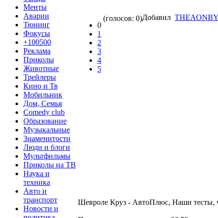
Менты
Аварии
Добавил
THEAONB
(голосов: 0)
Тюнинг
0
Фокусы
1
+100500
2
Реклама
3
Приколы
4
Животные
5
Трейлеры
Кино и Тв
Мобильник
Дом, Семья
Comedy club
Образование
Музыкальные
Знаменитости
Люди и блоги
Мультфильмы
Приколы на ТВ
Наука и
техника
Авто и
транспорт
Шевроле Круз - АвтоПлюс, Наши тесты, ч
Новости и
политика