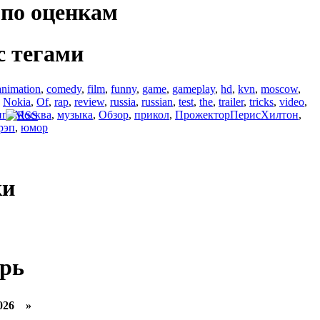
по оценкам
с тегами
animation
,
comedy
,
film
,
funny
,
game
,
gameplay
,
hd
,
kvn
,
moscow
,
,
Nokia
,
Of
,
rap
,
review
,
russia
,
russian
,
test
,
the
,
trailer
,
tricks
,
video
,
ип
,
Москва
,
музыка
,
Обзор
,
прикол
,
ПрожекторПерисХилтон
,
рэп
,
юмор
ки
рь
026 »