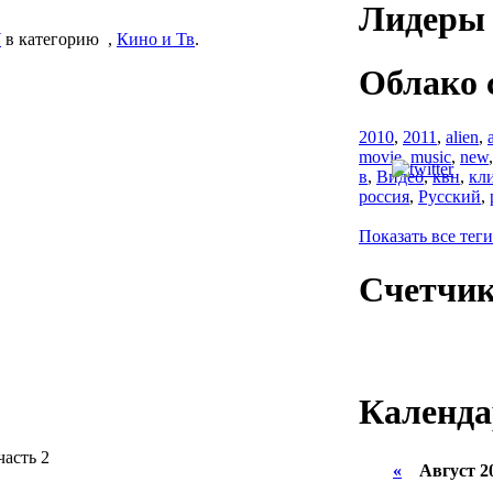
Лидеры 
Y
в категорию
,
Кино и Тв
.
Облако 
2010
,
2011
,
alien
,
movie
,
music
,
new
в
,
Видео
,
квн
,
кл
россия
,
Русский
,
Показать все теги
Счетчи
Календа
асть 2
«
Август 2