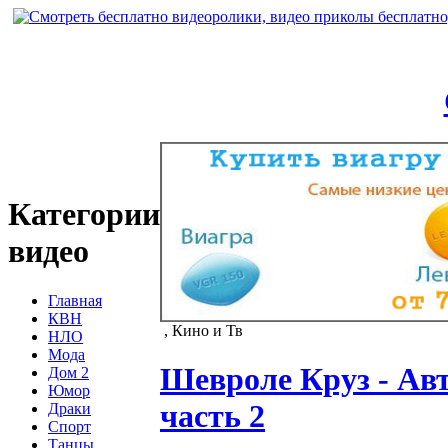
Категории
видео
Главная
КВН
, Кино и Тв
НЛО
Мода
Шевроле Круз - Ав
Дом 2
Юмор
часть 2
Драки
Спорт
Танцы