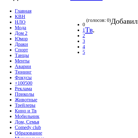
Главная
КВН
Добави
(голосов: 0)
НЛО
0
Мода
Тв
.
1
Дом 2
2
Юмор
3
Драки
4
Спорт
5
Танцы
Менты
Аварии
Тюнинг
Фокусы
+100500
Реклама
Приколы
Животные
Трейлеры
Кино и Тв
Мобильник
Дом, Семья
Comedy club
Образование