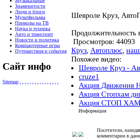
Музыкальные
Знаменитости
Люди и блоги
Шевроле Круз, АвтоП
Мультфильмы
Приколы на ТВ
Наука и техника
Продолжительность в
Авто и транспорт
Новости и политика
Просмотров: 4409
Компьютерные игры
Круз
,
Автоплюс
,
наш
Путешествия и события
Похожее видео:
Сайт инфо
Шевроле Круз - Ав
cruze1
Sitemap
.
.
.
.
.
.
.
.
.
.
.
.
.
.
.
.
Акция Движения
Акция Стопхам д
Акция СТОП ХАМ П
Информация
Посетители, находя
комментарии в данн