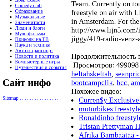
Team. Currently on to
Comedy club
freestyle on air with
Образование
Музыкальные
in Amsterdam. For the 
Знаменитости
Люди и блоги
http://www.lijn5.com/
Мультфильмы
jiggy/419-radio-venz-a
Приколы на ТВ
Наука и техника
Авто и транспорт
Продолжительность в
Новости и политика
Компьютерные игры
Просмотров: 4990
Путешествия и события
heltahskeltah
,
seanpri
Сайт инфо
bootcampclik
,
bcc
,
am
Похожее видео:
Sitemap
.
.
.
.
.
.
.
.
.
.
.
.
.
.
.
.
Curren$y Exclusive
motorbikes freestyl
Ronaldinho freestyl
Tristan Prettyman 
Afrika Bambaataa - 