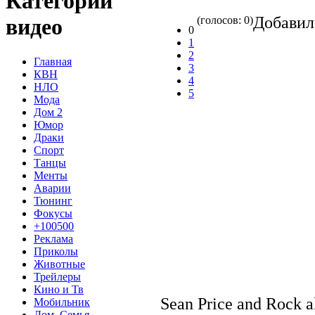
Категории
Добави
(голосов: 0)
видео
0
1
2
Главная
3
КВН
4
НЛО
5
Мода
Дом 2
Юмор
Драки
Спорт
Танцы
Менты
Аварии
Тюнинг
Фокусы
+100500
Реклама
Приколы
Животные
Трейлеры
Кино и Тв
Sean Price and Rock a
Мобильник
Дом, Семья