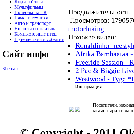
Люди и блоги
Мультфильмы
Продолжительность в
Приколы на ТВ
Наука и техника
Просмотров: 1790
Авто и транспорт
motorbiking
Новости и политика
Компьютерные игры
Похожее видео:
Путешествия и события
Ronaldinho freestyl
Сайт инфо
Afrika Bambaataa - 
Freeride Session - R
Sitemap
.
.
.
.
.
.
.
.
.
.
.
.
.
.
.
.
2 Pac & Biggie Live
Westwood - Tyga *H
Информация
Посетители, находя
комментарии в данн
© Copyright - 2011 O