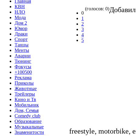
Главная
КВН
Добави
(голосов: 0)
НЛО
0
Мода
1
Дом 2
2
Юмор
3
Драки
4
Спорт
5
Танцы
Менты
Аварии
Тюнинг
Фокусы
+100500
Реклама
Приколы
Животные
Трейлеры
Кино и Тв
Мобильник
Дом, Семья
Comedy club
Образование
Музыкальные
freestyle, motorbike, 
Знаменитости