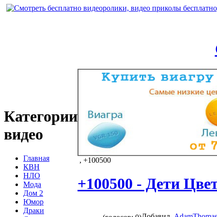
Категории
видео
Главная
, +100500
КВН
НЛО
+100500 - Дети Цве
Мода
Дом 2
Юмор
Драки
Добавил
AdamThomas