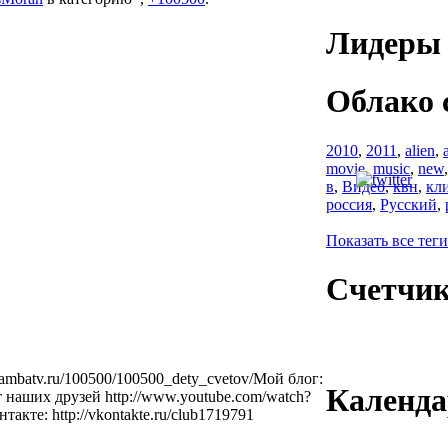
Лидеры 
Облако 
2010
,
2011
,
alien
,
movie
,
music
,
new
в
,
Видео
,
квн
,
кл
россия
,
Русский
,
Показать все теги
Счетчи
rambatv.ru/100500/100500_dety_cvetov/Мой блог:
Календа
от наших друзей http://www.youtube.com/watch?
кте: http://vkontakte.ru/club1719791