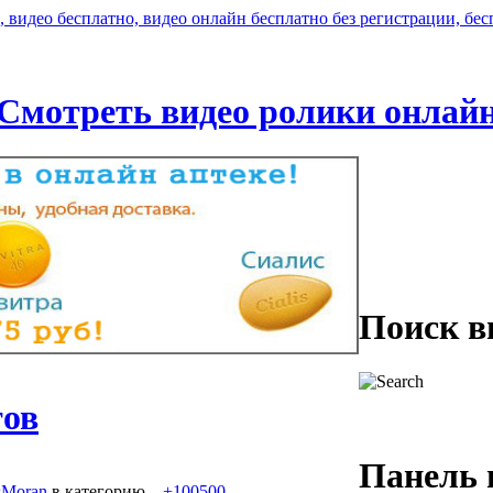
Смотреть видео ролики онлай
Поиск в
тов
Панель 
Moran
в категорию
,
+100500
.