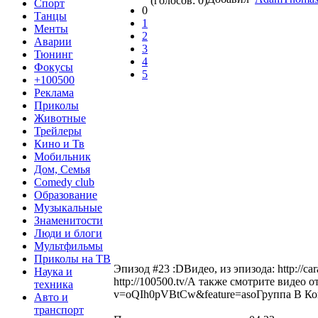
(голосов: 0)
Спорт
0
Танцы
1
Менты
2
Аварии
3
Тюнинг
4
Фокусы
5
+100500
Реклама
Приколы
Животные
Трейлеры
Кино и Тв
Мобильник
Дом, Семья
Comedy club
Образование
Музыкальные
Знаменитости
Люди и блоги
Мультфильмы
Приколы на ТВ
Эпизод #23 :DВидео, из эпизода: http://ca
Наука и
http://100500.tv/А также смотрите видео 
техника
v=oQIh0pVBtCw&feature=asoГруппа В Конта
Авто и
транспорт