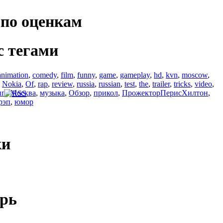
по оценкам
с тегами
animation
,
comedy
,
film
,
funny
,
game
,
gameplay
,
hd
,
kvn
,
moscow
,
,
Nokia
,
Of
,
rap
,
review
,
russia
,
russian
,
test
,
the
,
trailer
,
tricks
,
video
,
ип
,
Москва
,
музыка
,
Обзор
,
прикол
,
ПрожекторПерисХилтон
,
рэп
,
юмор
ки
рь