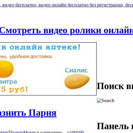
Смотреть видео ролики онлай
Поиск в
азнить Парня
Панель 
damThomasMoran
в категорию
,
+100500
.