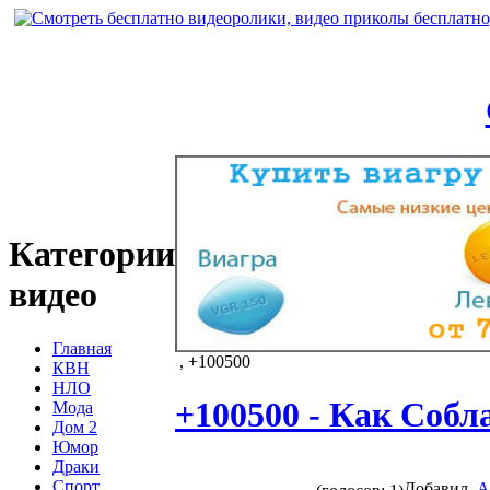
Категории
видео
Главная
, +100500
КВН
НЛО
+100500 - Как Собл
Мода
Дом 2
Юмор
Драки
Спорт
Добавил
A