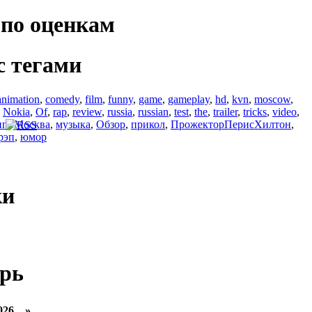
по оценкам
с тегами
animation
,
comedy
,
film
,
funny
,
game
,
gameplay
,
hd
,
kvn
,
moscow
,
,
Nokia
,
Of
,
rap
,
review
,
russia
,
russian
,
test
,
the
,
trailer
,
tricks
,
video
,
ип
,
Москва
,
музыка
,
Обзор
,
прикол
,
ПрожекторПерисХилтон
,
рэп
,
юмор
ки
рь
026 »