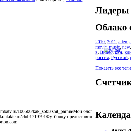
Лидеры 
Облако 
2010
,
2011
,
alien
,
movie
,
music
,
new
в
,
Видео
,
квн
,
кл
россия
,
Русский
,
Показать все теги
Счетчи
ambatv.ru/100500/kak_soblaznit_parnia/Мой блог:
Календа
//vkontakte.ru/club1719791Футболку предоставил
orton.com
«
Август 2