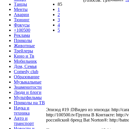
(голосов: 1)
Танцы
85
Менты
1
Аварии
2
Тюнинг
3
Фокусы
4
+100500
5
Реклама
Приколы
Животные
Трейлеры
Кино и Тв
Мобильник
Дом, Семья
Comedy club
Образование
Музыкальные
Знаменитости
Люди и блоги
Мультфильмы
Приколы на ТВ
Наука и
Эпизод #19 :DВидео из эпизода: http://car
техника
http://100500.tv/Группа В Контакте: http:
Авто и
российский бренд Bat Norton®: http://batn
транспорт
Новости и