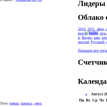
Лидеры 
Облако 
2010
,
2011
,
alien
,
movie
,
music
,
new
в
,
Видео
,
квн
,
кл
россия
,
Русский
,
Показать все теги
Счетчи
Календа
«
Август 2
Пн
Вт
Ср
Чт
Теги:
юмор
,
прикол
,
смех