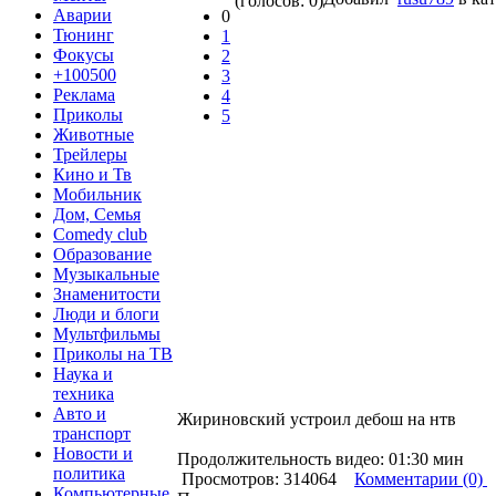
(голосов: 0)
Аварии
0
Тюнинг
1
Фокусы
2
+100500
3
Реклама
4
Приколы
5
Животные
Трейлеры
Кино и Тв
Мобильник
Дом, Семья
Comedy club
Образование
Музыкальные
Знаменитости
Люди и блоги
Мультфильмы
Приколы на ТВ
Наука и
техника
Авто и
Жириновский устроил дебош на нтв
транспорт
Новости и
Продолжительность видео: 01:30 мин
политика
Просмотров: 314064
Комментарии (0)
Компьютерные