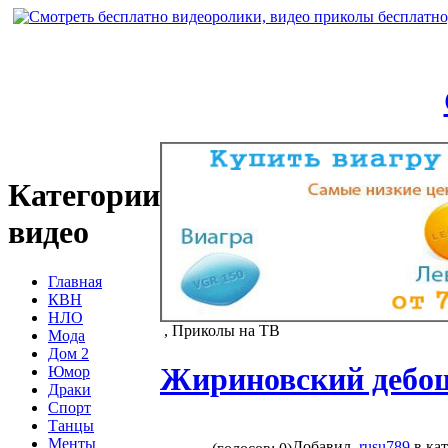
Категории
видео
Главная
КВН
НЛО
, Приколы на ТВ
Мода
Дом 2
Жириновский дебош
Юмор
Драки
Спорт
Танцы
Менты
Добавил
rusu789
в ка