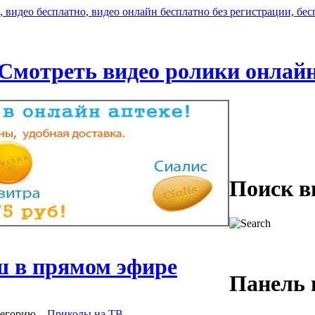
Смотреть видео ролики онлай
Поиск в
 в прямом эфире
Панель 
тегорию
,
Приколы на ТВ
.