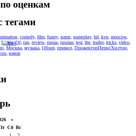
по оценкам
с тегами
animation
,
comedy
,
film
,
funny
,
game
,
gameplay
,
hd
,
kvn
,
moscow
,
,
Nokia
,
Of
,
rap
,
review
,
russia
,
russian
,
test
,
the
,
trailer
,
tricks
,
video
,
ип
,
Москва
,
музыка
,
Обзор
,
прикол
,
ПрожекторПерисХилтон
,
рэп
,
юмор
ки
рь
026 »
Пт
Сб
Вс
1
2