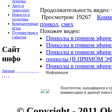
техника
Авто и
Продолжительность видео: 
транспорт
Новости и
Просмотров: 19267
Комме
политика
прикол
,
смех
Компьютерные
игры
Похожее видео:
Путешествия и
Приколы в прямом эфире
события
Приколы в прямом эфире
Сайт
Приколы в прямом эфире
инфо
приколы (В ПРЯМОМ Э
Приколы в прямом эфире
Sitemap
.
.
.
.
.
.
.
.
.
.
.
.
Информация
.
.
.
.
Посетители, находящиеся в 
комментарии в данной новост
© Copyright - 2011 O