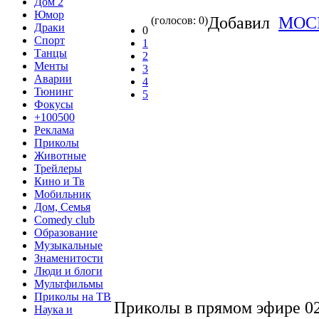
Дом 2
Юмор
Добавил
MOC
(голосов: 0)
Драки
0
Спорт
1
Танцы
2
Менты
3
Аварии
4
Тюнинг
5
Фокусы
+100500
Реклама
Приколы
Животные
Трейлеры
Кино и Тв
Мобильник
Дом, Семья
Comedy club
Образование
Музыкальные
Знаменитости
Люди и блоги
Мультфильмы
Приколы на ТВ
Приколы в прямом эфире 0
Наука и