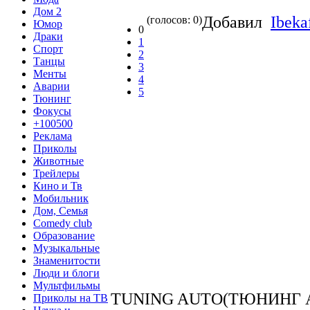
Дом 2
Добавил
Ibeka
(голосов: 0)
Юмор
0
Драки
1
Спорт
2
Танцы
3
Менты
4
Аварии
5
Тюнинг
Фокусы
+100500
Реклама
Приколы
Животные
Трейлеры
Кино и Тв
Мобильник
Дом, Семья
Comedy club
Образование
Музыкальные
Знаменитости
Люди и блоги
Мультфильмы
TUNING AUTO(ТЮНИНГ А
Приколы на ТВ