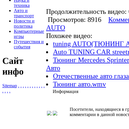
Наука и
техника
Продолжительность видео: 
Авто и
транспорт
Просмотров: 8916
Коммен
Новости и
политика
AUTO
Компьютерные
Похожее видео:
игры
Путешествия и
tuning AUTO(ТЮНИНГ 
события
Auto TUNING CAR streetra
Сайт
Тюнинг Mercedes Sprinter
Авто
инфо
Отечественные авто глаз
Тюнинг авто.wmv
Sitemap
.
.
.
.
.
.
.
.
.
.
.
.
.
.
.
.
Информация
Посетители, находящиеся в 
комментарии в данной новост