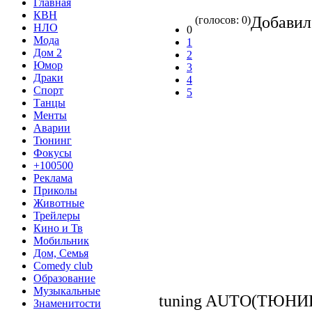
Главная
КВН
Добави
(голосов: 0)
НЛО
0
Мода
1
Дом 2
2
Юмор
3
Драки
4
Спорт
5
Танцы
Менты
Аварии
Тюнинг
Фокусы
+100500
Реклама
Приколы
Животные
Трейлеры
Кино и Тв
Мобильник
Дом, Семья
Comedy club
Образование
Музыкальные
tuning AUTO(ТЮНИ
Знаменитости