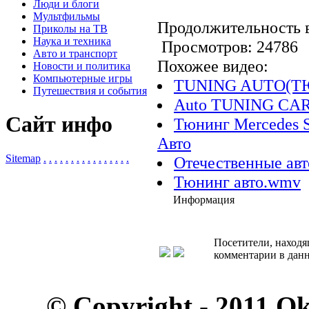
Люди и блоги
Мультфильмы
Продолжительность в
Приколы на ТВ
Наука и техника
Просмотров: 2478
Авто и транспорт
Похожее видео:
Новости и политика
Компьютерные игры
TUNING AUTO(Т
Путешествия и события
Auto TUNING CAR s
Сайт инфо
Тюнинг Mercedes Sp
Авто
Sitemap
.
.
.
.
.
.
.
.
.
.
.
.
.
.
.
.
Отечественные авт
Тюнинг авто.wmv
Информация
Посетители, находя
комментарии в данн
© Copyright - 2011 O